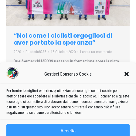
“Noi come i ciclisti orgogliosi di
aver portato la speranza”
2020
Di
admin8235
15 Ottobre 2020
Lascia un commento
Due Aermacchl MB339 passano in formazione sopra la pista
di Rivolto, 20 km da Udine, da poco meno di 60 anni sede della
Gestisci Consenso Cookie
Pattuglia acrobatica nazionale. Dal finestrone del suo ufficio il
tenente colonnello Gaetano Farina, 41 anni, li scruta. Il cielo è
carico di pioggia. «Ecco, il 18 ottobre speriamo nel bel tempo,
Per fornire le migliori esperienze, utilizziamo tecnologie come i cookie per
memorizzare e/o accedere alle informazioni del dispositivo. Il consenso a queste
perché siamo orgogliosi di mostrarci al mondo durante un
tecnologie ci permetterà di elaborare dati come il comportamento di navigazione
evento cosi importante».
o ID unici su questo sito. Non acconsentire o ritirare il consenso può influire
negativamente su alcune caratteristiche e funzioni.
Accetta