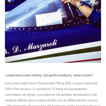
L’esperienza come solista, con quelle acrobazie, come è stata?
Sono stato nelle Frecce Tricolori dal 1994 al 2002 e come solista dal
1999 a fine incarico. Le acrobazie? Si tratta di un programma
consolidato nel tempo, con manovre che arrivano dal passato e che
vengono affidate da un solista all’altro con un affiancamento a inizio