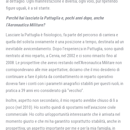
al dettaglio. Ogni manifestazione è diversa; ogni volo, pur ripetendo
figure uguali, è a sé stante.
Perché hai lasciato la Pattuglia e, pochi anni dopo, anche
l’Aeronautica Militare?
Lasciare la Pattuglia è fisiologico, fa parte del percorso di carriera e
quella del solista ovviamente è una posizione a tempo, destinata ad un
inevitabile avvicendamento. Dopo l’esperienza in Pattuglia, sono quindi
rientrato al mio reparto, a Cervia, nel 2002 e ci sono rimasto fino al
2008. Le prospettive che avevo restando nell’Areonautica Militare non
corrispondevano alle mie aspettative; diciamo che il mio desiderio di
continuare a fare il pilota da combattimento in reparto operativo
doveva fare i conti con i parametri anagrafici stabiliti per questi ruoli; in
pratica a 39 anni ero considerato già “vecchio”.
Inoltre, aspetto non secondario, il mio reparto avrebbe chiuso di lì a
poco (nel 2010). Ho scelto quindi di spostarmi nell’aviazione civile
commerciale. Ho colto un’opportunità interessante che è arrivata nel
momento giusto e che mi ha garantito soprattutto stabilità, anche in
prospettiva; un aspetto importante per me e per la mia famiglia, in