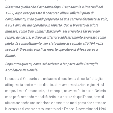
Riassumo quello che é accaduto dopo.
L’Accademia a Pozzuoli nel
1989, dopo aver passato il concorso allievi ufficiali piloti di
complemento, ti ha quindi preparato ad una carriera destinata al volo,
e a 21 anni eri già operativo in reparto. Con il brevetto di pilota
militare, come Cap. Dimitri Marzaroli, sei arrivato a far pare dei
reparti da caccia, e dopo un ulteriore addestramento avanzato come
pilota da combattimento, sei stato infine assegnato all’F104 nella
scuola di Grosseto e da lì al reperto operativo di difesa aerea a
Rimini.
Dopo tutto questo, come sei arrivato a far parte della Pattuglia
Acrobatica Nazionale
?
La scuola di Grosseto era un bacino d’eccellenza da cui la Pattuglia
attingeva da anni in modo diretto, attraverso valutazioni e giudizi sul
campo; il mio Comandante, ad esempio, ne aveva fatto parte. Nel mio
caso però, secondo modalità definite a partire da quell’anno, dovetti
affrontare anche una selezione e passarono mesi prima che arrivasse
la certezza di essere stato inserito nelle Frecce. A novembre del 1994,