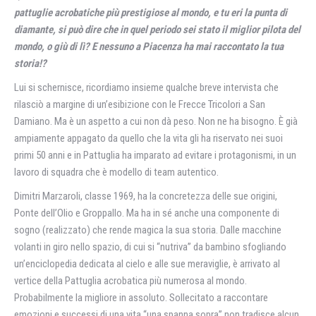
pattuglie acrobatiche più prestigiose al mondo, e tu eri la punta di
diamante, si può dire che in quel periodo sei stato il miglior pilota del
mondo, o giù di lì? E nessuno a Piacenza ha mai raccontato la tua
storia!?
Lui si schernisce, ricordiamo insieme qualche breve intervista che
rilasciò a margine di un’esibizione con le Frecce Tricolori a San
Damiano. Ma è un aspetto a cui non dà peso. Non ne ha bisogno. È già
ampiamente appagato da quello che la vita gli ha riservato nei suoi
primi 50 anni e in Pattuglia ha imparato ad evitare i protagonismi, in un
lavoro di squadra che è modello di team autentico.
Dimitri Marzaroli, classe 1969, ha la concretezza delle sue origini,
Ponte dell’Olio e Groppallo. Ma ha in sé anche una componente di
sogno (realizzato) che rende magica la sua storia. Dalle macchine
volanti in giro nello spazio, di cui si “nutriva” da bambino sfogliando
un’enciclopedia dedicata al cielo e alle sue meraviglie, è arrivato al
vertice della Pattuglia acrobatica più numerosa al mondo.
Probabilmente la migliore in assoluto. Sollecitato a raccontare
emozioni e successi di una vita “una spanna sopra” non tradisce alcun