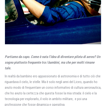
Partiamo da capo. Come è nata l’idea di diventare pilota di aereo? Un
sogno piuttosto frequente tra i bambini, ma che per molti rimane
tale.
In realtà da bambino ero appassionato di astronomia e di tutto ciò che
riguardava il cielo, le stelle. Ma è solo negli anni del Liceo, quando ho
avuto modo di frequentare un corso informativo di cultura aeronautica,
che ho avuto la certezza che questa fosse la mia strada: il cielo e la
tecnologia per esplorarlo, il volo in ambito militare, e poi una
professione che fosse dinamica e operativa.