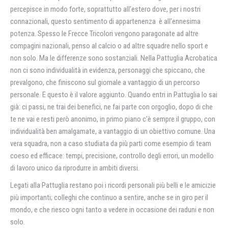
percepisce in modo forte, soprattutto all’estero dove, per i nostri
connazionali, questo sentimento di appartenenza è all’ennesima
potenza. Spesso le Frecce Tricolori vengono paragonate ad altre
compagini nazionali, penso al calcio o ad altre squadre nello sport e
non solo. Ma le differenze sono sostanziali. Nella Pattuglia Acrobatica
non ci sono individualità in evidenza, personaggi che spiccano, che
prevalgono, che finiscono sul giornale a vantaggio di un percorso
personale. E questo è il valore aggiunto. Quando entri in Pattuglia lo sai
già: ci passi, ne trai dei benefici, ne fai parte con orgoglio, dopo di che
te ne vai e resti però anonimo, in primo piano c’è sempre il gruppo, con
individualità ben amalgamate, a vantaggio di un obiettivo comune. Una
vera squadra, non a caso studiata da più parti come esempio di team
coeso ed efficace: tempi, precisione, controllo degli errori, un modello
di lavoro unico da riprodurre in ambiti diversi.
Legati alla Pattuglia restano poi i ricordi personali più belli e le amicizie
più importanti; colleghi che continuo a sentire, anche se in giro per il
mondo, e che riesco ogni tanto a vedere in occasione dei raduni e non
solo.