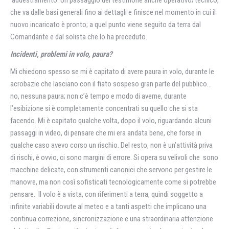
addestramento. Un passaggio del testimone anche operativo/tecnico,
che va dalle basi generali fino ai dettagli e finisce nel momento in cui il
nuovo incaricato è pronto; a quel punto viene seguito da terra dal
Comandante e dal solista che lo ha preceduto.
Incidenti, problemi in volo, paura?
Mi chiedono spesso se mi è capitato di avere paura in volo, durante le
acrobazie che lasciano con il fiato sospeso gran parte del pubblico…
no, nessuna paura; non c’è tempo e modo di averne, durante
l’esibizione si è completamente concentrati su quello che si sta
facendo. Mi è capitato qualche volta, dopo il volo, riguardando alcuni
passaggi in video, di pensare che mi era andata bene, che forse in
qualche caso avevo corso un rischio. Del resto, non è un’attività priva
di rischi, è ovvio, ci sono margini di errore. Si opera su velivoli che sono
macchine delicate, con strumenti canonici che servono per gestire le
manovre, ma non così sofisticati tecnologicamente come si potrebbe
pensare. Il volo è a vista, con riferimenti a terra, quindi soggetto a
infinite variabili dovute al meteo e a tanti aspetti che implicano una
continua correzione, sincronizzazione e una straordinaria attenzione