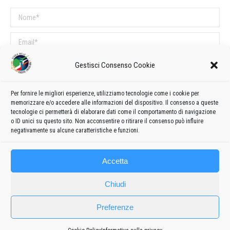
Nome *
Email *
Sito web
Gestisci Consenso Cookie
Per fornire le migliori esperienze, utilizziamo tecnologie come i cookie per
COMMENTI SUL POST
memorizzare e/o accedere alle informazioni del dispositivo. Il consenso a queste
tecnologie ci permetterà di elaborare dati come il comportamento di navigazione
Questo sito utilizza Akismet per ridurre lo spam.
Scopri come vengono
o ID unici su questo sito. Non acconsentire o ritirare il consenso può influire
elaborati i dati derivati dai commenti
.
negativamente su alcune caratteristiche e funzioni.
Accetta
Chiudi
Preferenze