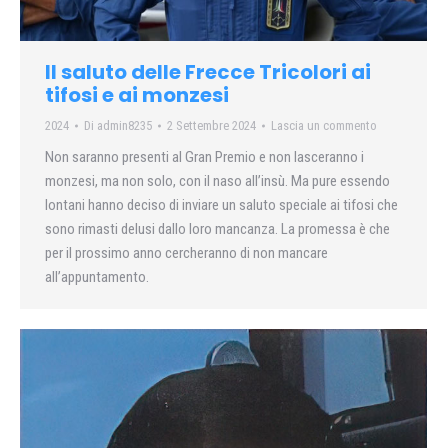
Il saluto delle Frecce Tricolori ai
tifosi e ai monzesi
2024
Di
admin8235
2 Settembre 2024
Lascia un commento
Non saranno presenti al Gran Premio e non lasceranno i
monzesi, ma non solo, con il naso all’insù. Ma pure essendo
lontani hanno deciso di inviare un saluto speciale ai tifosi che
sono rimasti delusi dallo loro mancanza. La promessa è che
per il prossimo anno cercheranno di non mancare
all’appuntamento.