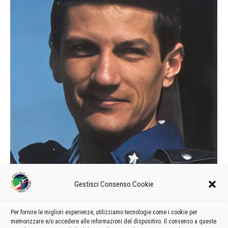
Gestisci Consenso Cookie
Omaggio a Diego Raineri
2024
Di
admin8235
2 Settembre 2024
1 commento
Per fornire le migliori esperienze, utilizziamo tecnologie come i cookie per
memorizzare e/o accedere alle informazioni del dispositivo. Il consenso a queste
Dopo Vittorio Cumin, lo scorso 13 agosto è venuto a mancare