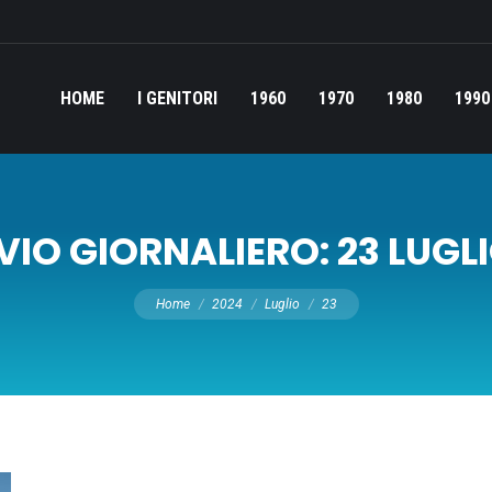
HOME
I GENITORI
1960
1970
1980
1990
VIO GIORNALIERO:
23 LUGL
Tu sei qui:
Home
2024
Luglio
23