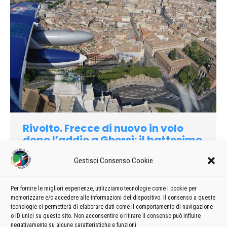
Rivolto. Frecce di nuovo in volo
dopo l’addio a Ghersi: il battesimo
del capitano Morello
Gestisci Consenso Cookie
2023
Di
admin8235
3 Giugno 2023
Lascia un commento
Le Frecce tricolori oggi torneranno a volare. Lo faranno a
Per fornire le migliori esperienze, utilizziamo tecnologie come i cookie per
Roma, in occasione della Festa della Repubblica, con un
memorizzare e/o accedere alle informazioni del dispositivo. Il consenso a queste
sorvolo sopra l’Altare della Patria.
tecnologie ci permetterà di elaborare dati come il comportamento di navigazione
o ID unici su questo sito. Non acconsentire o ritirare il consenso può influire
negativamente su alcune caratteristiche e funzioni.