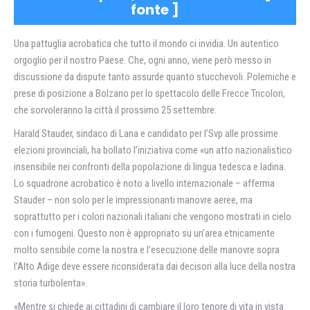
fonte
]
Una pattuglia acrobatica che tutto il mondo ci invidia. Un autentico
orgoglio per il nostro Paese. Che, ogni anno, viene però messo in
discussione da dispute tanto assurde quanto stucchevoli. Polemiche e
prese di posizione a Bolzano per lo spettacolo delle Frecce Tricolori,
che sorvoleranno la città il prossimo 25 settembre.
Harald Stauder, sindaco di Lana e candidato per l’Svp alle prossime
elezioni provinciali, ha bollato l’iniziativa come «un atto nazionalistico
insensibile nei confronti della popolazione di lingua tedesca e ladina.
Lo squadrone acrobatico è noto a livello internazionale – afferma
Stauder – non solo per le impressionanti manovre aeree, ma
soprattutto per i colori nazionali italiani che vengono mostrati in cielo
con i fumogeni. Questo non è appropriato su un’area etnicamente
molto sensibile come la nostra e l’esecuzione delle manovre sopra
l’Alto Adige deve essere riconsiderata dai decisori alla luce della nostra
storia turbolenta».
«Mentre si chiede ai cittadini di cambiare il loro tenore di vita in vista