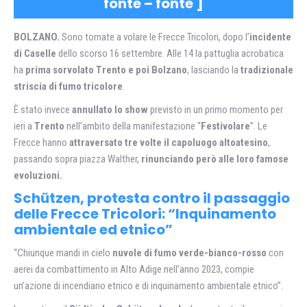
fonte
–
fonte
]
BOLZANO.
Sono tornate a volare le Frecce Tricolori, dopo l’
incidente
di Caselle
dello scorso 16 settembre. Alle 14 la pattuglia acrobatica
ha
prima sorvolato Trento e poi Bolzano
, lasciando la
tradizionale
striscia di fumo tricolore
.
È stato invece
annullato lo show
previsto in un primo momento per
ieri a
Trento
nell’ambito della manifestazione “
Festivolare
”. Le
Frecce hanno
attraversato tre volte il capoluogo altoatesino
,
passando sopra piazza Walther,
rinunciando però alle loro famose
evoluzioni.
Schützen, protesta contro il passaggio
delle Frecce Tricolori: “Inquinamento
ambientale ed etnico”
“Chiunque mandi in cielo
nuvole di fumo verde-bianco-rosso
con
aerei da combattimento in Alto Adige nell’anno 2023, compie
un’azione di incendiario etnico e di inquinamento ambientale etnico”.