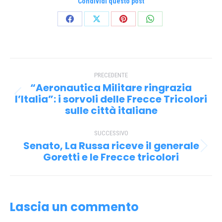
Condividi questo post
Condividi
Condividi
Condividi
Condividi
su
su
su
su
Facebook
X
Pinterest
WhatsApp
Naviga
PRECEDENTE
tra
“Aeronautica Militare ringrazia
i
l’Italia”: i sorvoli delle Frecce Tricolori
Post
sulle città italiane
precedente:
post
SUCCESSIVO
Senato, La Russa riceve il generale
Prossimo
Goretti e le Frecce tricolori
post:
Lascia un commento