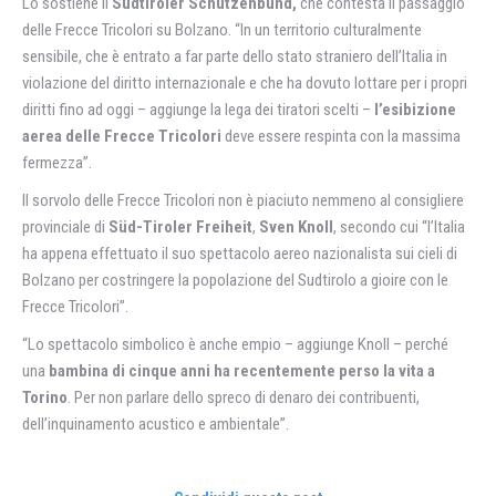
Lo sostiene il
Südtiroler Schützenbund,
che contesta il passaggio
delle Frecce Tricolori su Bolzano. “In un territorio culturalmente
sensibile, che è entrato a far parte dello stato straniero dell’Italia in
violazione del diritto internazionale e che ha dovuto lottare per i propri
diritti fino ad oggi – aggiunge la lega dei tiratori scelti –
l’esibizione
aerea delle Frecce Tricolori
deve essere respinta con la massima
fermezza”.
Il sorvolo delle Frecce Tricolori non è piaciuto nemmeno al consigliere
provinciale di
Süd-Tiroler Freiheit
,
Sven Knoll
, secondo cui “l’Italia
ha appena effettuato il suo spettacolo aereo nazionalista sui cieli di
Bolzano per costringere la popolazione del Sudtirolo a gioire con le
Frecce Tricolori”.
“Lo spettacolo simbolico è anche empio – aggiunge Knoll – perché
una
bambina di cinque anni ha recentemente perso la vita a
Torino
. Per non parlare dello spreco di denaro dei contribuenti,
dell’inquinamento acustico e ambientale”.