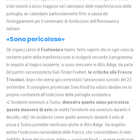
stati inseriti a inizio stagione nel calendario delle manifestazioni della
pattuglia, un calendario particolarmente fitto a causa dei
festeggiamenti per il centenario di fondazione dell’Aeronautica
militare.
«Sono pericolose»
Gli organizzatori di
Festivolare
hanno fatto sapere che in ogni caso la
restante parte della manifestazione si svolgerà secondo il programma.
In seguito al tragico incidente, si sono rinnovate in Alto Adige, da parte
del partito secessionista Süd-Tiroler Freiheit,
le critiche alle Frecce
Tricolori
, dopo che aveva già contestato l’annunciato sorvolo del 25
settembre. Il consigliere provinciale Sven Knoll ha voluto ribadire ieri la
propria contrarietà all’esibizione della pattuglia acrobatica:
«L’incidente avvenuto a Torino,
dimostra quanto siano pericolose
queste manovre di volo
(in realtà l’incidente era avvenuto durante il
decollo, ndr). Un incidente come quello avvenuto durante il volo di
prova a Torino potrebbe verificarsi anche in Alto Adige. Va respinto
anche l’esibizione nazionalista delle Frecce, che colorerebbero il cielo
dell’Alto Adige del tricolore. Infine — conclude Knoll — queste esibizioni