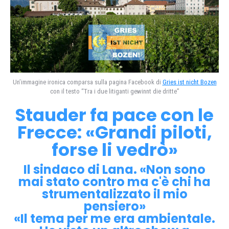
Un’immagine ironica comparsa sulla pagina Facebook di
Gries ist nicht Bozen
con il testo “Tra i due litiganti gewinnt die dritte”
Stauder fa pace con le
Frecce: «Grandi piloti,
forse li vedrò»
Il sindaco di Lana. «Non sono
mai stato contro ma c'è chi ha
strumentalizzato il mio
pensiero»
«Il tema per me era ambientale.