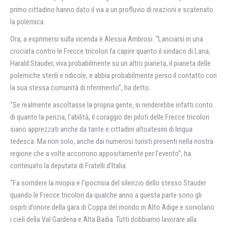
primo cittadino hanno dato il via a un profluvio di reazioni e scatenato
la polemica.
Ora, a esprimersi sulla vicenda è Alessia Ambrosi. “Lanciarsi in una
crociata contro le Frecce tricolori fa capire quanto il sindaco di Lana,
Harald Stauder, viva probabilmente su un altro pianeta, il pianeta delle
polemiche sterili e ridicole, e abbia probabilmente perso il contatto con
la sua stessa comunità di riferimento”, ha detto.
“Se realmente ascoltasse la propria gente, si renderebbe infatti conto
di quanto la perizia, l’abilità, il coraggio dei piloti delle Frecce tricolori
siano apprezzati anche da tante e cittadini altoatesini di lingua
tedesca. Ma non solo, anche dai numerosi turisti presenti nella nostra
regione che a volte accorrono appositamente per l’evento”, ha
continuato la deputata di Fratelli d’Italia.
“Fa sorridere la miopia e l’ipocrisia del silenzio dello stesso Stauder
quando le Frecce tricolori da qualche anno a questa parte sono gli
ospiti d’onore della gara di Coppa del mondo in Alto Adige e sorvolano
i cieli della Val Gardena e Alta Badia. Tutti dobbiamo lavorare alla