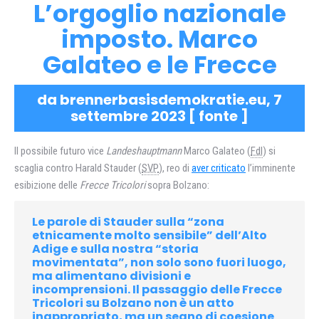
L’orgoglio nazionale
imposto. Marco
Galateo e le Frecce
da brennerbasisdemokratie.eu, 7
settembre 2023 [
fonte
]
Il possibile futuro vice
Landeshauptmann
Marco Galateo (
FdI
) si
scaglia contro Harald Stauder (
SVP
), reo di
aver criticato
l’imminente
esibizione delle
Frecce Tricolori
sopra Bolzano:
Le parole di Stauder sulla “zona
etnicamente molto sensibile” dell’Alto
Adige e sulla nostra “storia
movimentata”, non solo sono fuori luogo,
ma alimentano divisioni e
incomprensioni. Il passaggio delle Frecce
Tricolori su Bolzano non è un atto
inappropriato, ma un segno di coesione