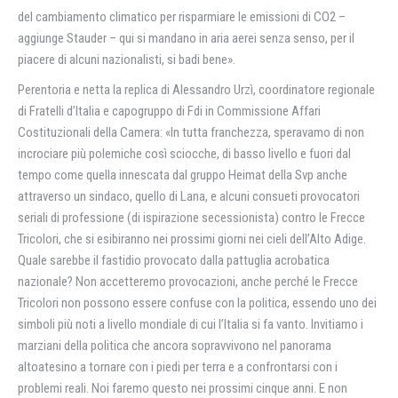
del cambiamento climatico per risparmiare le emissioni di CO2 –
aggiunge Stauder – qui si mandano in aria aerei senza senso, per il
piacere di alcuni nazionalisti, si badi bene».
Perentoria e netta la replica di Alessandro Urzì, coordinatore regionale
di Fratelli d’Italia e capogruppo di Fdi in Commissione Affari
Costituzionali della Camera: «In tutta franchezza, speravamo di non
incrociare più polemiche così sciocche, di basso livello e fuori dal
tempo come quella innescata dal gruppo Heimat della Svp anche
attraverso un sindaco, quello di Lana, e alcuni consueti provocatori
seriali di professione (di ispirazione secessionista) contro le Frecce
Tricolori, che si esibiranno nei prossimi giorni nei cieli dell’Alto Adige.
Quale sarebbe il fastidio provocato dalla pattuglia acrobatica
nazionale? Non accetteremo provocazioni, anche perché le Frecce
Tricolori non possono essere confuse con la politica, essendo uno dei
simboli più noti a livello mondiale di cui l’Italia si fa vanto. Invitiamo i
marziani della politica che ancora sopravvivono nel panorama
altoatesino a tornare con i piedi per terra e a confrontarsi con i
problemi reali. Noi faremo questo nei prossimi cinque anni. E non