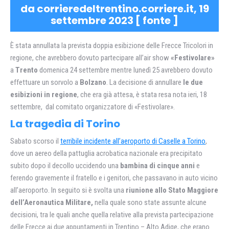
da corrieredeltrentino.corriere.it, 19
settembre 2023 [
fonte
]
È stata annullata la prevista doppia esibizione delle Frecce Tricolori in
regione, che avrebbero dovuto partecipare all’air show
«Festivolare»
a
Trento
domenica 24 settembre mentre lunedì 25 avrebbero dovuto
effettuare un sorvolo a
Bolzano
. La decisione di annullare
le due
esibizioni in regione
, che era già attesa, è stata resa nota ieri, 18
settembre, dal comitato organizzatore di «Festivolare».
La tragedia di Torino
Sabato scorso il
terribile incidente all’aeroporto di Caselle a Torino
,
dove un aereo della pattuglia acrobatica nazionale era precipitato
subito dopo il decollo uccidendo una
bambina di cinque anni
e
ferendo gravemente il fratello e i genitori, che passavano in auto vicino
all’aeroporto. In seguito si è svolta una
riunione allo Stato Maggiore
dell’Aeronautica Militare,
nella quale sono state assunte alcune
decisioni, tra le quali anche quella relative alla prevista partecipazione
delle Frecce ai due appuntamenti in Trentino – Alto Adige, che erano