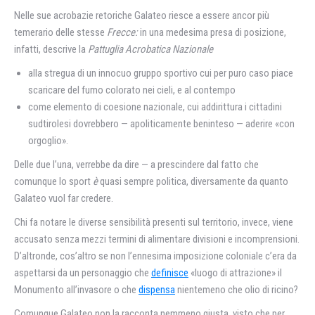
Nelle sue acrobazie retoriche Galateo riesce a essere ancor più
temerario delle stesse
Frecce:
in una medesima presa di posizione,
infatti, descrive la
Pattuglia Acrobatica Nazionale
alla stregua di un innocuo gruppo sportivo cui per puro caso piace
scaricare del fumo colorato nei cieli, e al contempo
come elemento di coesione nazionale, cui addirittura i cittadini
sudtirolesi dovrebbero — apoliticamente beninteso — aderire «con
orgoglio».
Delle due l’una, verrebbe da dire — a prescindere dal fatto che
comunque lo sport
è
quasi sempre politica, diversamente da quanto
Galateo vuol far credere.
Chi fa notare le diverse sensibilità presenti sul territorio, invece, viene
accusato senza mezzi termini di alimentare divisioni e incomprensioni.
D’altronde, cos’altro se non l’ennesima imposizione coloniale c’era da
aspettarsi da un personaggio che
definisce
«luogo di attrazione» il
Monumento all’invasore o che
dispensa
nientemeno che olio di ricino?
Comunque Galateo non la racconta nemmeno giusta, visto che per