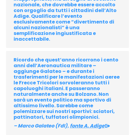
nazionale, che dovrebbe essere accolto
con orgoglio da tutti i cittadini dell’Alto
Adige. Qualificare l’evento
esclusivamente come “divertimento di
alcuni nazionalisti” è una
semplificazione ingiustificata e
inaccettabile.
Ricordo che quest’anno ricorrono i cento
anni dell’Aeronautica militare –
aggiunge Galateo – e durante i
trasferimenti per le manifestazioni aeree
le Frecce Tricolori sorvoleranno tutti i
capoluoghi italiani. E passeranno
naturalmente anche su Bolzano. Non
sarà un evento politico ma sportivo di
altissimo livello. Sarebbe come
polemizzare sui nostri sportivi: sciatori,
pattinatori, tuffatori olimpionici.
– Marco Galateo (FdI),
fonte A. Adige