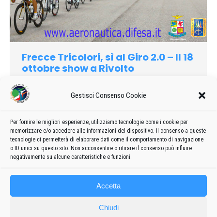
Frecce Tricolori, sì al Giro 2.0 – Il 18
ottobre show a Rivolto
2020
Di
admin8235
15 Giugno 2020
7 commenti
Gestisci Consenso Cookie
Ieri era atteso un via libera in “salsa” friulana per la ripartenza
del grande ciclismo a inizio agosto, con un concentrato di
gare senza precedenti in poco più di tre mesi per cercare di
Per fornire le migliori esperienze, utilizziamo tecnologie come i cookie per
memorizzare e/o accedere alle informazioni del dispositivo. Il consenso a queste
attutire le conseguenze, anche economiche, sul movimento
tecnologie ci permetterà di elaborare dati come il comportamento di navigazione
del tifone coronavirus.
o ID unici su questo sito. Non acconsentire o ritirare il consenso può influire
negativamente su alcune caratteristiche e funzioni.
Accetta
Chiudi