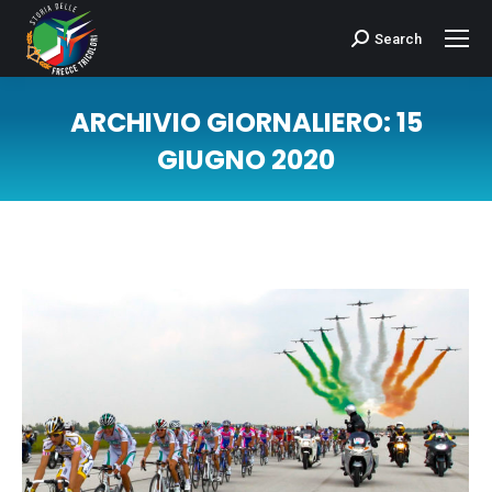
Search
Cerca:
ARCHIVIO GIORNALIERO:
15
GIUGNO 2020
Tu sei qui: