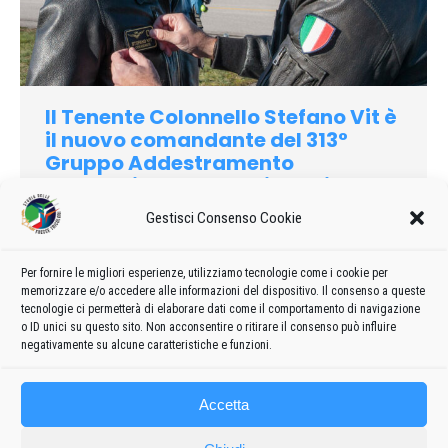
Il Tenente Colonnello Stefano Vit è
il nuovo comandante del 313°
Gruppo Addestramento
Acrobatico Frecce Tricolori
Gestisci Consenso Cookie
2021
Di
admin8235
1 Dicembre 2021
1 commento
Sa bene che le sfide che lo aspettano saranno tante e difficili.
Ma il tenente colonnello Stefano Vit, nuovo comandante delle
Per fornire le migliori esperienze, utilizziamo tecnologie come i cookie per
memorizzare e/o accedere alle informazioni del dispositivo. Il consenso a queste
Frecce tricolori, è pronto ad affrontarle impegnandosi «al
tecnologie ci permetterà di elaborare dati come il comportamento di navigazione
massimo e cercando di superare i miei limiti».
o ID unici su questo sito. Non acconsentire o ritirare il consenso può influire
negativamente su alcune caratteristiche e funzioni.
Accetta