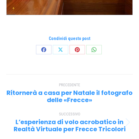
Condividi questo post
Condividi
Condividi
Condividi
Condividi
su
su
su
su
Facebook
X
Pinterest
WhatsApp
Naviga
PRECEDENTE
tra
Ritornerà a casa per Natale il fotografo
Post
i
delle «Frecce»
precedente:
post
SUCCESSIVO
L’esperienza di volo acrobatico in
Prossimo
Realtà Virtuale per Frecce Tricolori
post: