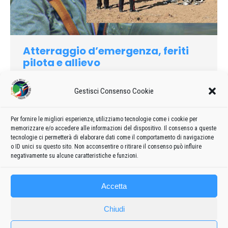
Atterraggio d’emergenza, feriti
pilota e allievo
2023
Di
admin8235
10 Ottobre 2023
Lascia un commento
Gestisci Consenso Cookie
Un aeromobile Pipistrel Velis della scuola di volo Fly & Joy di
San Mauro di Premariacco durante un atterraggio di
emergenza nell’area dell’aeroporto di Udine e Campoformido
Per fornire le migliori esperienze, utilizziamo tecnologie come i cookie per
memorizzare e/o accedere alle informazioni del dispositivo. Il consenso a queste
si è ribaltato dopo che il ruotino anteriore si è impiantato in un
tecnologie ci permetterà di elaborare dati come il comportamento di navigazione
terreno arato
o ID unici su questo sito. Non acconsentire o ritirare il consenso può influire
negativamente su alcune caratteristiche e funzioni.
Accetta
Chiudi