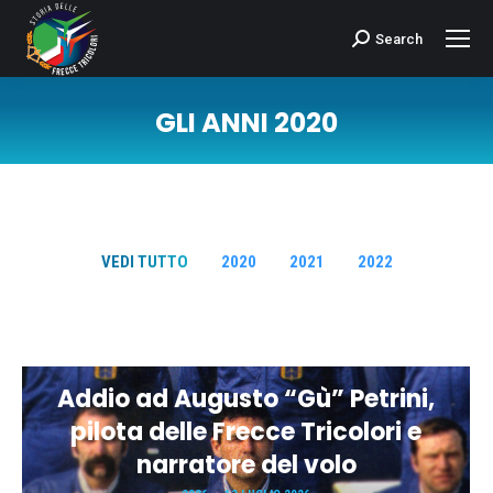
Search
Cerca:
GLI ANNI 2020
Tu sei qui:
VEDI TUTTO
2020
2021
2022
Addio ad Augusto “Gù” Petrini,
pilota delle Frecce Tricolori e
narratore del volo