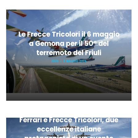
Le Frecce Tricolori il 6 maggio
a Gemona per il 50° del
terremoto del Friuli
2026
3 MAGGIO 2026
Ferrari e Frecce Tricolori, due
eccellenze italiane