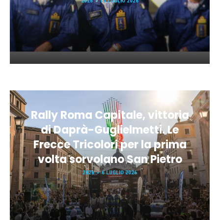
2026
13 LUGLIO 2026
Rally Roma Capitale, vittoria
di Daprà-Guglielmetti. Le
Frecce Tricolori per la prima
volta sorvolano San Pietro
2026
6 LUGLIO 2026