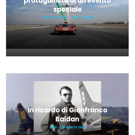
protagoniste di un evento
speciale
2026
,
CURIOSITÀ
7 APRILE 2026
In ricordo di Gianfranco
Baldan
2026
31 MARZO 2026