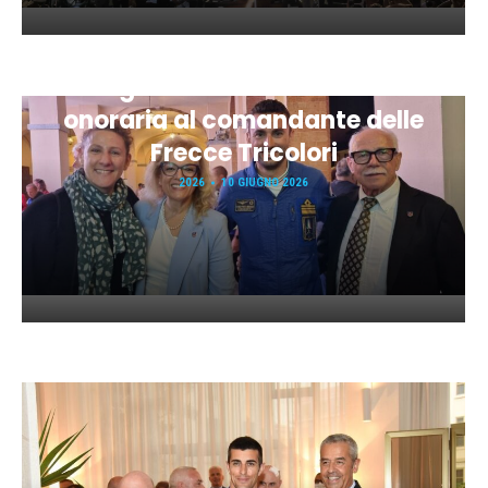
Orbassano festeggia il 2
Giugno con la cittadinanza
onoraria al comandante delle
Frecce Tricolori
2026
10 GIUGNO 2026