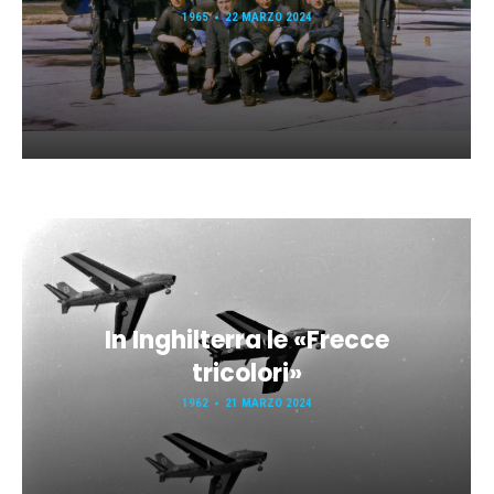
1965
22 MARZO 2024
In Inghilterra le «Frecce
tricolori»
1962
21 MARZO 2024