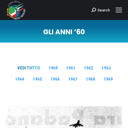
Search
Cerca:
GLI ANNI ’60
Tu sei qui:
VEDI TUTTO
1960
1961
1962
1963
1964
1965
1966
1967
1968
1969