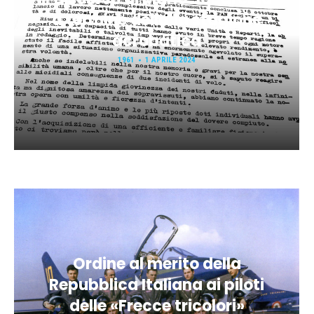
a termine della 1a stagione
acrobatica
1961
1 APRILE 2024
Ordine al merito della
Repubblica Italiana ai piloti
delle «Frecce tricolori»