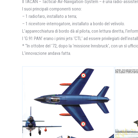
Il TACAN – Tactical-Air-Navigation-System – è una radio-assistenza
I suoi principali componenti sono:
– 1 radiofaro, installato a terra;
– 1 ricevitore-interrogatore, installato a bordo del velivolo.
L’apparecchiatura di bordo dà al pilota, con lettura diretta, l’info
I ‘G.91 PAN’ erano i primi jets ‘CTL’ ad essere privilegiati dell’in
* “In ottobre del ’72, dopo la ‘missione Innsbruck’, con un sì uffici
L’innovazione andava fatta.