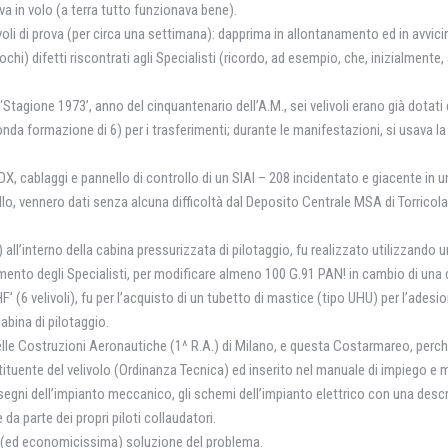
ova in volo (a terra tutto funzionava bene).
 voli di prova (per circa una settimana): dapprima in allontanamento ed in avvici
pochi) difetti riscontrati agli Specialisti (ricordo, ad esempio, che, inizialmen
 ‘Stagione 1973’, anno del cinquantenario dell’A.M., sei velivoli erano già dotati 
econda formazione di 6) per i trasferimenti; durante le manifestazioni, si usava 
, cablaggi e pannello di controllo di un SIAI – 208 incidentato e giacente in u
trollo, vennero dati senza alcuna difficoltà dal Deposito Centrale MSA di Torrico
 all’interno della cabina pressurizzata di pilotaggio, fu realizzato utilizzando
nto degli Specialisti, per modificare almeno 100 G.91 PAN! in cambio di una d
F’ (6 velivoli), fu per l’acquisto di un tubetto di mastice (tipo UHU) per l’ade
cabina di pilotaggio.
elle Costruzioni Aeronautiche (1^ R.A.) di Milano, e questa Costarmareo, perché,
tituente del velivolo (Ordinanza Tecnica) ed inserito nel manuale di impiego e
isegni dell’impianto meccanico, gli schemi dell’impianto elettrico con una desc
e da parte dei propri piloti collaudatori.
e (ed economicissima) soluzione del problema.