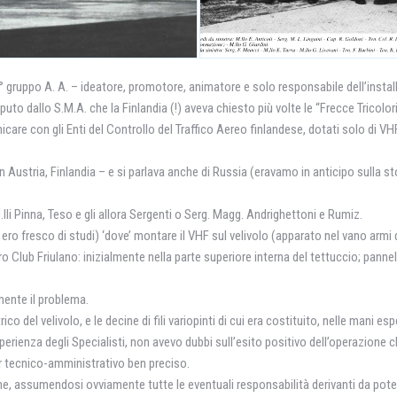
° gruppo A. A. – ideatore, promotore, animatore e solo responsabile dell’insta
uto dallo S.M.A. che la Finlandia (!) aveva chiesto più volte le “Frecce Tricol
re con gli Enti del Controllo del Traffico Aereo finlandese, dotati solo di VHF 
n Austria, Finlandia – e si parlava anche di Russia (eravamo in anticipo sulla sto
M.lli Pinna, Teso e gli allora Sergenti o Serg. Magg. Andrighettoni e Rumiz.
ora ero fresco di studi) ‘dove’ montare il VHF sul velivolo (apparato nel vano arm
ro Club Friulano: inizialmente nella parte superiore interna del tettuccio; pannel
emente il problema.
o del velivolo, e le decine di fili variopinti di cui era costituito, nelle mani e
ienza degli Specialisti, non avevo dubbi sull’esito positivo dell’operazione chi
r tecnico-amministrativo ben preciso.
one, assumendosi ovviamente tutte le eventuali responsabilità derivanti da poten