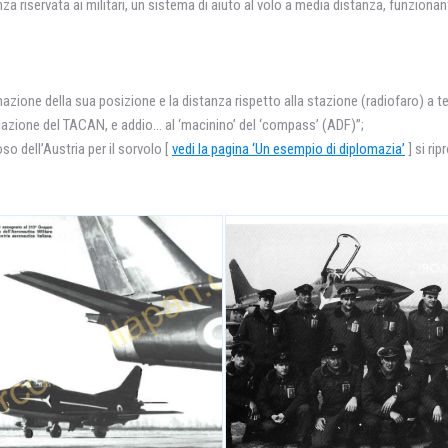
 riservata ai militari, un sistema di aiuto al volo a media distanza, funzionant
rmazione della sua posizione e la distanza rispetto alla stazione (radiofaro) a te
stallazione del TACAN, e addio… al ‘macinino’ del ‘compass’ (ADF)”;
oso dell’Austria per il sorvolo [
vedi la pagina ‘Un esempio di diplomazia’
] si ri