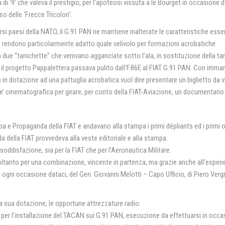
 ‘9’ che valeva il prestigio, per l’apoteosi vissuta a le Bourget in occasione d
 delle ‘Frecce Tricolori’.
rsi paesi della NATO, il G.91 PAN ne mantiene inalterate le caratteristiche esse
o rendono particolarmente adatto quale velivolo per formazioni acrobatiche.
 due “tanichette” che venivano agganciate sotto l’ala, in sostituzione della ta
: il progetto Pappalettera passava pulito dall’F.86E al FIAT G.91 PAN. Con imma
 in dotazione ad una pattuglia acrobatica vuol dire presentare un biglietto da v
pe’ cinematografica per girare, per conto della FIAT-Aviazione, un documentario s
a e Propaganda della FIAT e andavano alla stampa i primi dépliants ed i primi opu
a della FIAT provvedeva alla veste editoriale e alla stampa.
oddisfazione, sia per la FIAT che per l’Aeronautica Militare.
oltanto per una combinazione, vincente in partenza, ma grazie anche all’esperienz
 ogni occasione dataci, del Gen. Giovanni Melotti – Capo Ufficio, di Piero Vergn
sua dotazione, le opportune attrezzature radio:
 per l’installazione del TACAN sui G.91 PAN, esecuzione da effettuarsi in occas