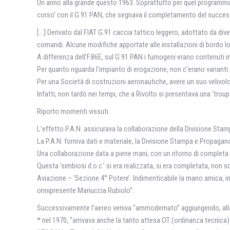
Un anno alla grande questo 1963. Soprattutto per quel programma di
corso’ con il G.91 PAN, che segnava il completamento del successo
[…] Derivato dal FIAT G.91 caccia tattico leggero, adottato da dive
comandi. Alcune modifiche apportate alle installazioni di bordo l
A differenza dell’F.86E, sul G.91 PAN i fumogeni erano contenuti in
Per quanto riguarda l’impianto di erogazione, non c’erano varianti
Per una Società di costruzioni aeronautiche, avere un suo velivolo
Infatti, non tardò nei tempi, che a Rivolto si presentava una ‘trou
Riporto momenti vissuti.
L’effetto P.A.N. assicurava la collaborazione della Divisione Stamp
La P.A.N. forniva dati e materiale, la Divisione Stampa e Propagand
Una collaborazione data a piene mani, con un ritorno di completa s
Questa ‘simbiosi d.o.c.’ si era realizzata, si era completata, non s
Aviazione – ‘Sezione 4° Potere’. Indimenticabile la mano amica, in
onnipresente Mariuccia Rubiolo”.
Successivamente l’aereo veniva “ammodernato” aggiungendo, alla 
* nel 1970, “arrivava anche la tanto attesa OT (ordinanza tecnica)