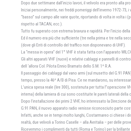
Dopo due settimane dall’inizio lavori, il velivolo era pronto alla pr
Iniziai personalmente, nei freddi pomeriggi dell’inverno 1972-73, i
“basso” sul campo alle varie quote, riportando di volta in volta i (
rispetto al TACAN, ecc.).
Tutto fu superato con estrema bravura e rapidità. Per l’inizio della
Ed il numero era più che sufficiente (tre nella prima e tre nella s
(dove gli Enti di controllo del traffico non disponevano di UHF).
La “messa in opera” del 1° VHF è stata fatta con l’apparato WILCOX
Gli altri apparati VHF (nuovi) e relativi cablaggi e pannelli di con
dell ‘allora Col. Pilota Ennio Bramato dello S.M. 1^ R.A.
Il passaggio dei cablaggi dal vano armi (sul musetto del G.91 PAN)
tempo, presso la 46^ A/B di Pisa. Ce ne mandarono, su interessame
L’unica spesa reale (lire 300), sostenuta per tutta l”operazione VH
interna) della lamiera di cui sono costituite le pareti laterali della 
Dopo l’installazione dei primi 2 VHF, ho interessato la Direzione d
G.91 PAN, il nuovo apparato radio venisse riconosciuto parte cos
Infatti, anche se in tempi molto lunghi, Costarmareo ci chiese i d
realtà, due velivoli a Torino Caselle – alla Aeritalia – per delle prov
Ricevemmo i complimenti da tutti (Roma e Torino) per la brillant