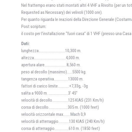
Nel frattempo erano stati montati altri 4 VHF a Rivolto (per un tota
Requested as Necessary) dei velivoli (1000 ore).
Per quanto riguarda le reazioni della Direzione Generale (Costarmar
Post scriptum:
il costo per l’installazione “fuori casa” di 1 VHF (presso una Cas
Dati:
lunghezza…………………………10,300 m.
altezza………………………………4,000 m.
apertura alare…………………….8,560 m.
peso al decollo (massimo)……5500 kg.
tangenza operativa…………….13000 m.
fattori di carico limite………….+7,33g, -3g
salita a 9000 m. ………………….3′ 45″
velocità di decollo………………125 KIAS (231 Km/h)
corsa di decollo………………….305 m. (1000 feet)
velocità orizzontale max……..Mach 0,9
velocità di atterraggio…………130 KIAS (240 Km/h)
corsa di atterraggio…………….610 m. (1850 feet)