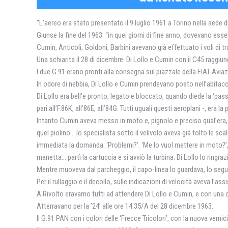
“L’aereo era stato presentato il 9 luglio 1961 a Torino nella sede d
Giunse la fine del 1963: “in quei giorni di fine anno, dovevano esse
Cumin, Anticoli, Goldoni, Barbini avevano già effettuato i voli di t
Una schiarita il 28 di dicembre. Di Lollo e Cumin con il C45 raggi
I due G.91 erano pronti alla consegna sul piazzale della FIAT-Aviaz
In odore di nebbia, Di Lollo e Cumin prendevano posto nell’abitacolo,
Di Lollo era bell’e pronto, legato e bloccato, quando diede la ‘pas
pari all’F.86K, all’86E, all’84G. Tutti uguali questi aeroplani -, era la 
Intanto Cumin aveva messo in moto e, pignolo e preciso qual’era, p
quel piolino… lo specialista sotto il velivolo aveva già tolto le
immediata la domanda: ‘Problemi?’. ‘Me lo vuol mettere in moto?’, 
manetta… partì la cartuccia e si avviò la turbina. Di Lollo lo ringrazi
Mentre muoveva dal parcheggio, il capo-linea lo guardava, lo seguiv
Per il rullaggio e il decollo, sulle indicazioni di velocità aveva l
A Rivolto eravamo tutti ad attendere Di Lollo e Cumin, e con una 
Atterravano per la ’24’ alle ore 14.35/A del 28 dicembre 1963.
Il G.91 PAN con i colori delle ‘Frecce Tricolori’, con la nuova verni