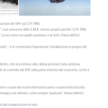
llazione del VHF sul G.91 PAN.
ori”, mai concesse dallo S.M.A. stesso proprio perché i G.91 PAN
(così come con quello austriaco e di tutti i Paesi dell’Est
ria!) – si è cominciata l’operazione ‘installazione in proprio del
i destro, che era esterno alla cabina pressurizzata; antenna,
lo di controllo del VHF nella parte inferiore del cruscotto, sotto il
sperte e sicure dei nostri elettromeccanici e marconisti di bordo.
rurgica sul velivolo; come sempre ‘qualcuno’ ‘tirava indietro’,
ziali complicazioni in volo.