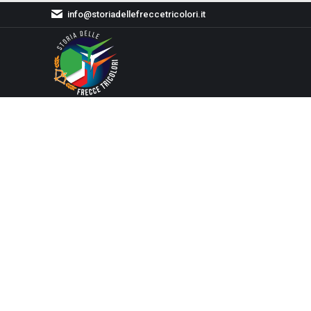
info@storiadellefreccetricolori.it