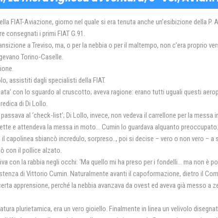
ella FIAT-Aviazione, giorno nel quale si era tenuta anche un’esibizione della P. A.
re consegnati i primi FIAT G.91.
ransizione a Treviso, ma, o per la nebbia o per il maltempo, non c’era proprio ver
ungevano Torino-Caselle.
ione.
 assistiti dagli specialisti della FIAT.
sata’ con lo sguardo al cruscotto; aveva ragione: erano tutti uguali questi aero
predica di Di Lollo.
assava al ‘check-list’; Di Lollo, invece, non vedeva il carrellone per la messa
 scalette e attendeva la messa in moto… Cumin lo guardava alquanto preoccupato…
il capolinea sbiancò incredulo, sorpreso.., poi si decise – vero o non vero – a
ò con il pollice alzato.
a con la rabbia negli occhi: ‘Ma quello mi ha preso per i fondelli… ma non è poss
’assistenza di Vittorio Cumin. Naturalmente avanti il capoformazione, dietro il C
certa apprensione, perché la nebbia avanzava da ovest ed aveva già messo a zer
ciatura plurietamica, era un vero gioiello. Finalmente in linea un velivolo disegna