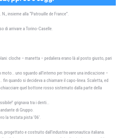
 N., insieme alla “Patrouille de France”.
so di arrivare a Torino-Caselle.
plani: cloche – manetta – pedaliera erano là al posto giusto, pari
 in moto… uno sguardo all’interno per trovare una indicazione –
 fin quando si decideva a chiamare il capo-linea. Scaletta, ed
 schiacciare quel bottone rosso sistemato dalla parte della
ibile!’ grignava tra i denti…
omandante di Gruppo.
o la testata pista ’06’.
to, progettato e costruito dall’industria aeronautica italiana.