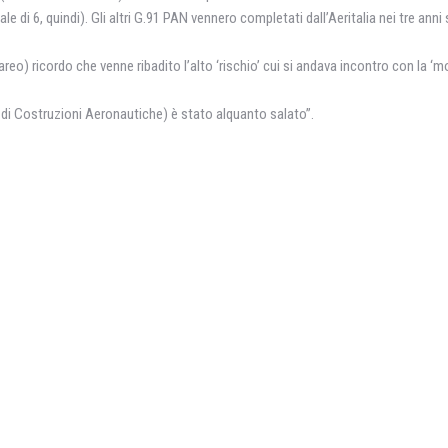
le di 6, quindi). Gli altri G.91 PAN vennero completati dall’Aeritalia nei tre ann
eo) ricordo che venne ribadito l’alto ‘rischio’ cui si andava incontro con la ‘m
a di Costruzioni Aeronautiche) è stato alquanto salato”.