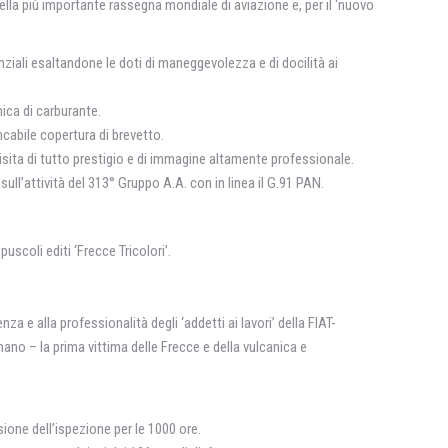
ella più importante rassegna mondiale di aviazione e, per il ‘nuovo
nziali esaltandone le doti di maneggevolezza e di docilità ai
nica di carburante.
ncabile copertura di brevetto.
isita di tutto prestigio e di immagine altamente professionale.
ull’attività del 313° Gruppo A.A. con in linea il G.91 PAN.
scoli editi ‘Frecce Tricolori’.
a e alla professionalità degli ‘addetti ai lavori’ della FIAT-
ano – la prima vittima delle Frecce e della vulcanica e
ione dell’ispezione per le 1000 ore.