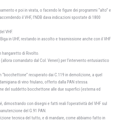
namento e poi in virata, o facendo le figure dei programmi “alto” e
te, accendendo il VHF, l’NDB dava indicazioni spostate di 1800
del VHF.
la Biga in UHF, restando in ascolto e trasmissione anche con il VHF
n hangaretto di Rivolto.
la (allora comandato dal Col. Veneri) per l’intervento entusiastico
 un “bocchettone” recuperato dai C.119 in demolizione, a quel
amigiana di vino friulano, offerto dalla PAN stessa.
sione del suddetto bocchettone alle due superfici (esterna ed
 dimostrando con disegni e fatti reali l’operatività del VHF sul
 manutenzione del G.91 PAN.
rizione tecnica del tutto, e di mandare, come abbiamo fatto in