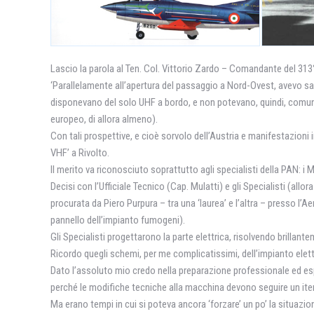
Lascio la parola al Ten. Col. Vittorio Zardo – Comandante del 313
‘Parallelamente all’apertura del passaggio a Nord-Ovest, avevo sap
disponevano del solo UHF a bordo, e non potevano, quindi, comunica
europeo, di allora almeno).
Con tali prospettive, e cioè sorvolo dell’Austria e manifestazioni i
VHF’ a Rivolto.
Il merito va riconosciuto soprattutto agli specialisti della PAN: i 
Decisi con l’Ufficiale Tecnico (Cap. Mulatti) e gli Specialisti (all
procurata da Piero Purpura – tra una ‘laurea’ e l’altra – presso l’Ae
pannello dell’impianto fumogeni).
Gli Specialisti progettarono la parte elettrica, risolvendo brillant
Ricordo quegli schemi, per me complicatissimi, dell’impianto elettric
Dato l’assoluto mio credo nella preparazione professionale ed esper
perché le modifiche tecniche alla macchina devono seguire un ite
Ma erano tempi in cui si poteva ancora ‘forzare’ un po’ la situazi