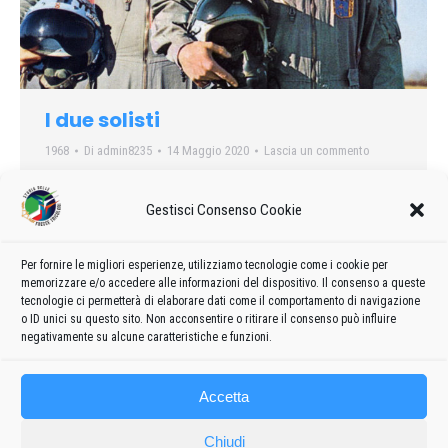
I due solisti
1968
Di
admin8235
14 Maggio 2020
Lascia un commento
1968… anno “unico” per le Frecce Tricolori. Nella formazione
base sono infatti inseriti ben due solisti. Si esibiranno in figure
Gestisci Consenso Cookie
mai più eseguite. Tra i due piloti, Renato Ferrazzutti e
GianBattista Zanazzo si instaurò un ottimo rapporto
Per fornire le migliori esperienze, utilizziamo tecnologie come i cookie per
maestro-allievo… indimenticabile per me la descrizione che mi
memorizzare e/o accedere alle informazioni del dispositivo. Il consenso a queste
fece Zanazzo in merito a FerraU….
tecnologie ci permetterà di elaborare dati come il comportamento di navigazione
o ID unici su questo sito. Non acconsentire o ritirare il consenso può influire
negativamente su alcune caratteristiche e funzioni.
Accetta
Chiudi