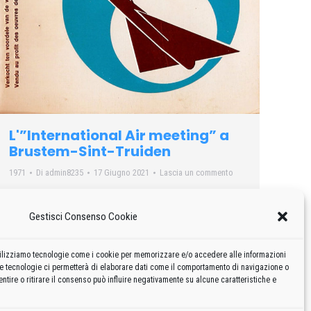
L'”International Air meeting” a
Brustem-Sint-Truiden
1971
Di
admin8235
17 Giugno 2021
Lascia un commento
Il 20 giugno, l'”International Air meeting” presso
l’aérodrome Brustem St. Truiden – Belgio. 50.000
Gestisci Consenso Cookie
spettatori. Il Re Baldovino era rappresentato dal Ministro
della Difesa
 utilizziamo tecnologie come i cookie per memorizzare e/o accedere alle informazioni
te tecnologie ci permetterà di elaborare dati come il comportamento di navigazione o
ntire o ritirare il consenso può influire negativamente su alcune caratteristiche e