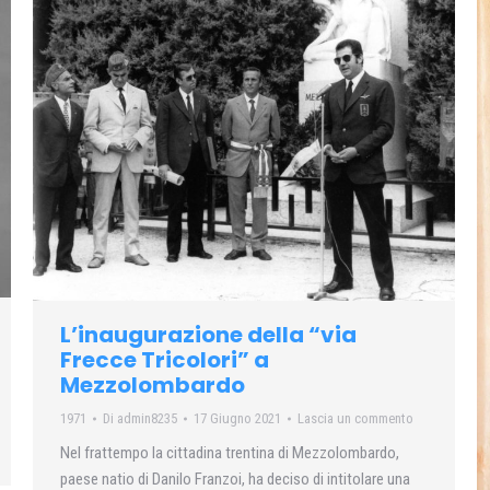
L’inaugurazione della “via
Frecce Tricolori” a
Mezzolombardo
1971
Di
admin8235
17 Giugno 2021
Lascia un commento
Nel frattempo la cittadina trentina di Mezzolombardo,
paese natio di Danilo Franzoi, ha deciso di intitolare una