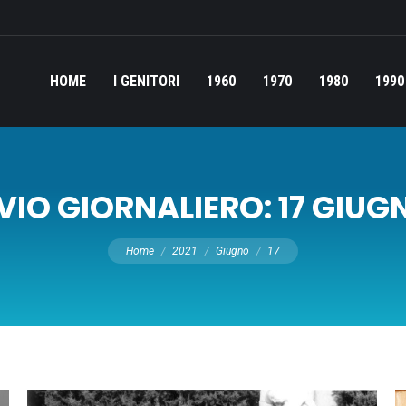
HOME
I GENITORI
1960
1970
1980
1990
VIO GIORNALIERO:
17 GIUG
Tu sei qui:
Home
2021
Giugno
17