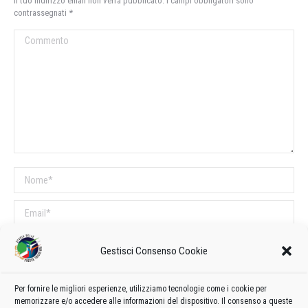
Il tuo indirizzo email non verrà pubblicato. I campi obbligatori sono
contrassegnati
*
Commento
Nome *
Email *
Sito web
Gestisci Consenso Cookie
COMMENTI SUL POST
Per fornire le migliori esperienze, utilizziamo tecnologie come i cookie per
memorizzare e/o accedere alle informazioni del dispositivo. Il consenso a queste