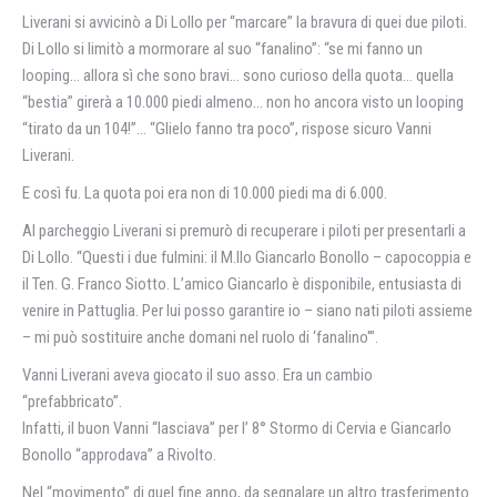
Liverani si avvicinò a Di Lollo per “marcare” la bravura di quei due piloti.
Di Lollo si limitò a mormorare al suo “fanalino”: “se mi fanno un
looping… allora sì che sono bravi… sono curioso della quota… quella
“bestia” girerà a 10.000 piedi almeno… non ho ancora visto un looping
“tirato da un 104!”… “Glielo fanno tra poco”, rispose sicuro Vanni
Liverani.
E così fu. La quota poi era non di 10.000 piedi ma di 6.000.
Al parcheggio Liverani si premurò di recuperare i piloti per presentarli a
Di Lollo. “Questi i due fulmini: il M.llo Giancarlo Bonollo – capocoppia e
il Ten. G. Franco Siotto. L’amico Giancarlo è disponibile, entusiasta di
venire in Pattuglia. Per lui posso garantire io – siano nati piloti assieme
– mi può sostituire anche domani nel ruolo di ‘fanalino'”.
Vanni Liverani aveva giocato il suo asso. Era un cambio
“prefabbricato”.
Infatti, il buon Vanni “lasciava” per I’ 8° Stormo di Cervia e Giancarlo
Bonollo “approdava” a Rivolto.
Nel “movimento” di quel fine anno, da segnalare un altro trasferimento