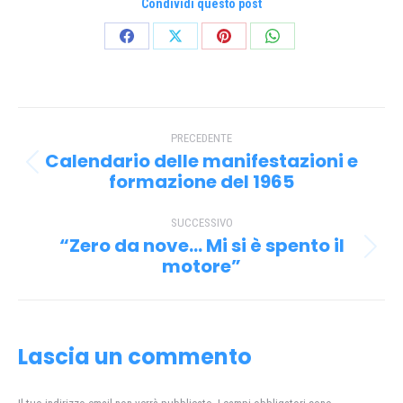
Condividi questo post
Condividi
Condividi
Condividi
Condividi
su
su
su
su
Facebook
X
Pinterest
WhatsApp
Naviga
PRECEDENTE
tra
Calendario delle manifestazioni e
Post
i
formazione del 1965
precedente:
post
SUCCESSIVO
“Zero da nove… Mi si è spento il
Prossimo
motore”
post:
Lascia un commento