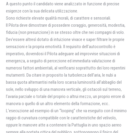
A questo punto il candidato viene analizzato in funzione di precise
esigenze con la sua delicata utilizzazione.
Sono richieste elevate qualità morali, di carattere e sensoriali.
Il Pilota deve dimostrare di possedere coraggio, generosità, modestia,
fiducia (non presunzione) in se stesso oltre che nei compagni di volo.
Dev’essere altresì dotato di intuizione vivace e saper filtrare le proprie
sensazioni e la propria emotività. Il requisito dell’autocontrollo è
imperativo, dovendosi il Pilota adeguare ad improvvise situazioni di
emergenza, a seguito di percezione ed immediata valutazione di
numerosi fattori ambientali, al verificarsi soprattutto dei loro repentini
mutamenti. Da citare in proposito la turbolenza dell’aria, le nubi a
bassa quota alternantisi nella loro scarsa luminosità all’abbaglio del
sole, nello sviluppo di una manovra verticale, gli ostacoli sul terreno,
l’avaria parziale o totale del proprio o altrui mezzo, un proprio errore di
manovra o quello di un altro elemento della formazione, ecc..
L’esecuzione ad esempio di un “looping” che va eseguito con il minimo
raggio di curvatura compatibile con le caratteristiche del velivolo,
oppure le manovre atte a contenere la Pattuglia in uno spazio aereo
sempre alla portata ottica del pubblico, sottopongono il fisico del