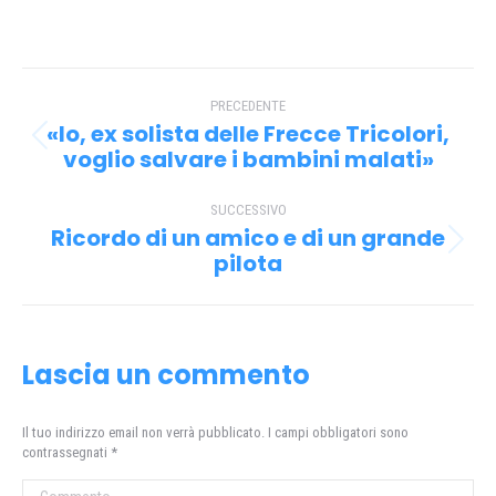
su
su
su
su
Facebook
X
Pinterest
WhatsApp
Naviga
PRECEDENTE
tra
«Io, ex solista delle Frecce Tricolori,
Post
i
voglio salvare i bambini malati»
precedente:
post
SUCCESSIVO
Ricordo di un amico e di un grande
Prossimo
pilota
post:
Lascia un commento
Il tuo indirizzo email non verrà pubblicato. I campi obbligatori sono
contrassegnati
*
Commento