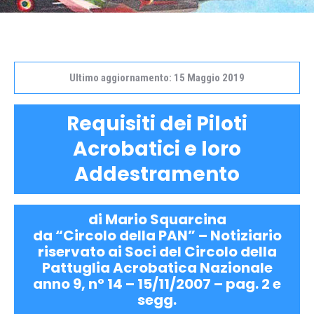
Ultimo aggiornamento: 15 Maggio 2019
Requisiti dei Piloti
Acrobatici e loro
Addestramento
di Mario Squarcina
da “Circolo della PAN” – Notiziario
riservato ai Soci del Circolo della
Pattuglia Acrobatica Nazionale
anno 9, n° 14 – 15/11/2007 – pag. 2 e
segg.