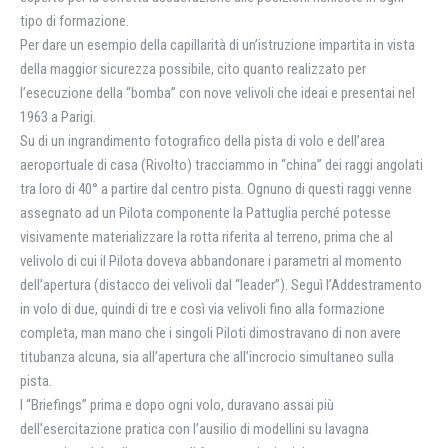
tipo di formazione.
Per dare un esempio della capillarità di un’istruzione impartita in vista
della maggior sicurezza possibile, cito quanto realizzato per
l’esecuzione della “bomba” con nove velivoli che ideai e presentai nel
1963 a Parigi.
Su di un ingrandimento fotografico della pista di volo e dell’area
aeroportuale di casa (Rivolto) tracciammo in “china” dei raggi angolati
tra loro di 40° a partire dal centro pista. Ognuno di questi raggi venne
assegnato ad un Pilota componente la Pattuglia perché potesse
visivamente materializzare la rotta riferita al terreno, prima che al
velivolo di cui il Pilota doveva abbandonare i parametri al momento
dell’apertura (distacco dei velivoli dal “leader”). Seguì l’Addestramento
in volo di due, quindi di tre e così via velivoli fino alla formazione
completa, man mano che i singoli Piloti dimostravano di non avere
titubanza alcuna, sia all’apertura che all’incrocio simultaneo sulla
pista.
I “Briefings” prima e dopo ogni volo, duravano assai più
dell’esercitazione pratica con l’ausilio di modellini su lavagna