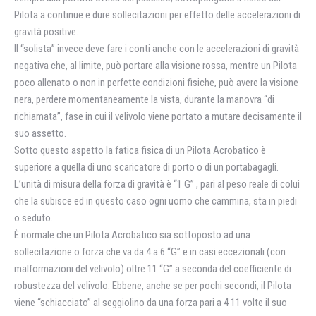
Pilota a continue e dure sollecitazioni per effetto delle accelerazioni di
gravità positive.
Il “solista” invece deve fare i conti anche con le accelerazioni di gravità
negativa che, al limite, può portare alla visione rossa, mentre un Pilota
poco allenato o non in perfette condizioni fisiche, può avere la visione
nera, perdere momentaneamente la vista, durante la manovra “di
richiamata”, fase in cui il velivolo viene portato a mutare decisamente il
suo assetto.
Sotto questo aspetto la fatica fisica di un Pilota Acrobatico è
superiore a quella di uno scaricatore di porto o di un portabagagli.
L’unità di misura della forza di gravità è “1 G” , pari al peso reale di colui
che la subisce ed in questo caso ogni uomo che cammina, sta in piedi
o seduto.
È normale che un Pilota Acrobatico sia sottoposto ad una
sollecitazione o forza che va da 4 a 6 “G” e in casi eccezionali (con
malformazioni del velivolo) oltre 11 “G” a seconda del coefficiente di
robustezza del velivolo. Ebbene, anche se per pochi secondi, il Pilota
viene “schiacciato” al seggiolino da una forza pari a 4 11 volte il suo