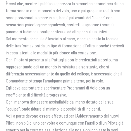
È così che, mentre il pubblico apprezza la simmetria geometrica di una
formazione in ogni momento del volo, uno o più gregari in realtà non
sono posizionati sempre in ala, bensì più avanti del “leader” con
sensazioni psicologiche sgradevoli, costretti a ignorare i normali
parametri tridimensionali per riferirsi ad altri per nulla istintivi.
Dal momento che nulla è lasciato al caso, viene spiegata la tecnica
delle trasformazioni da un tipo di formazione all’altra, nonché i pericoli
in essa latenti e le modalità più idonee alla correzione.
Ogni Pilota si presenta alla Pattuglia con le credenziali a posto, ma
rappresentando egli un mondo in miniatura a se stante, che si
differenzia necessariamente da quello del collega; è necessario che il
Comandante ottenga l’amalgama prima a terra, poi in volo.
Egli deve approntare e sperimentare Programmi di Volo con un
coefficiente di difficoltà progressive.
Ogni manovra dev’essere assimilabile dal meno dotato della sua
“equipe”, onde ridurre al minimo le possibilità di incidenti.
Voli a parte devono essere effettuati per l’Addestramento dei nuovi
Piloti, non più di uno per volta e comunque con l’ausilio di un Pilota già
esperto per la corretta assuefazione alle posizioni richieste in ogni