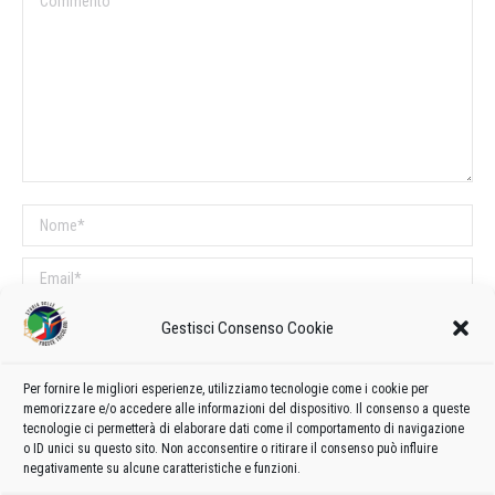
Nome *
Email *
Sito web
Gestisci Consenso Cookie
Per fornire le migliori esperienze, utilizziamo tecnologie come i cookie per
COMMENTI SUL POST
memorizzare e/o accedere alle informazioni del dispositivo. Il consenso a queste
tecnologie ci permetterà di elaborare dati come il comportamento di navigazione
Questo sito utilizza Akismet per ridurre lo spam.
Scopri come vengono
o ID unici su questo sito. Non acconsentire o ritirare il consenso può influire
elaborati i dati derivati dai commenti
.
negativamente su alcune caratteristiche e funzioni.