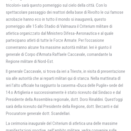
tricolori» sarà questo pomeriggio sul cielo della città. Con lo
spettacolare passaggio dei reattori della base di Rivolto le cui famose
acrobazie hanno eco in tutto il mondo si inaugurerà, questo
pomeriggio alle 15 allo Stadio di Valmaura il Criterium militare di
atletica organizzato dal Ministero Difesa-Aeronautica e al quale
partecipano atleti di tutte le Forze Armate. Per l’occasione
converranno alcune fra massime autorità militari. Ieri è giunto il
generale di Corpo d’Armata Raffaele Caccavale, comandante la
Regione militare di Nord-Est.
II generale Caccavale, si trova da ieri a Trieste, in visita di presentazione
sia alle autorità che ai reparti militari qui di stanza. Nella mattinata dl
ieri l’alto ufficiale ha raggiunto la caserma «Duca delle Pugile» sede del
14.o Artiglieria e successivamente è stato ricevuto dal Sindaco e dal
Presidente della Assemblea regionale, dott. Doro Rinaldini. Quest’oggi
sarà della ricevuto dal Presidente della Regione, dott. Berzanti e dal
Procuratore generale dott. Scandellari.
La cerimonia inaugurale del Criterium di atletica una delle massime
manifestazioni sportive, nell’ambito militare, vedra convenire sulle