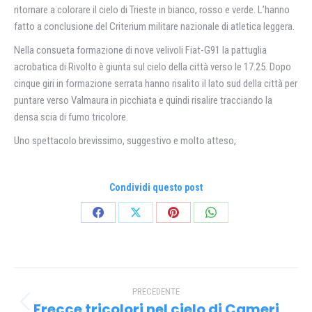
ritornare a colorare il cielo di Trieste in bianco, rosso e verde. L’hanno
fatto a conclusione del Criterium militare nazionale di atletica leggera.
Nella consueta formazione di nove velivoli Fiat-G91 la pattuglia
acrobatica di Rivolto è giunta sul cielo della città verso le 17.25. Dopo
cinque giri in formazione serrata hanno risalito il lato sud della città per
puntare verso Valmaura in picchiata e quindi risalire tracciando la
densa scia di fumo tricolore.
Uno spettacolo brevissimo, suggestivo e molto atteso,
Condividi questo post
Condividi
Condividi
Condividi
Condividi
su
su
su
su
Facebook
X
Pinterest
WhatsApp
Naviga
PRECEDENTE
tra
Frecce tricolori nel cielo di Cameri
Post