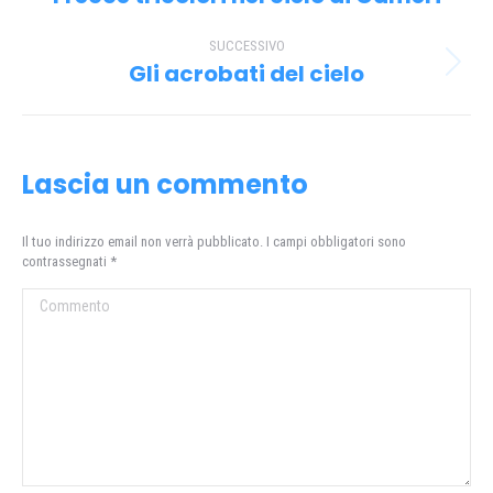
i
precedente:
SUCCESSIVO
post
Gli acrobati del cielo
Prossimo
post:
Lascia un commento
Il tuo indirizzo email non verrà pubblicato. I campi obbligatori sono
contrassegnati
*
Commento