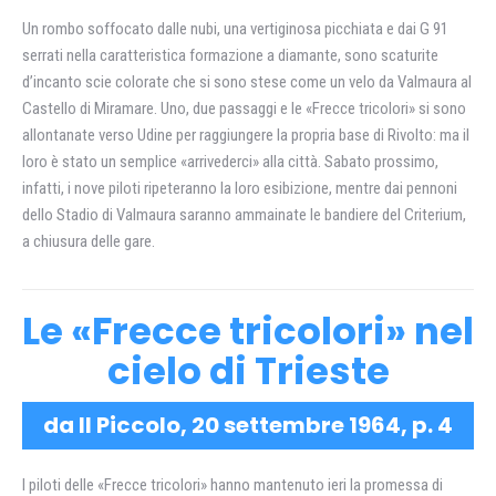
Un rombo soffocato dalle nubi, una vertiginosa picchiata e dai G 91
serrati nella caratteristica formazione a diamante, sono scaturite
d’incanto scie colorate che si sono stese come un velo da Valmaura al
Castello di Miramare. Uno, due passaggi e le «Frecce tricolori» si sono
allontanate verso Udine per raggiungere la propria base di Rivolto: ma il
loro è stato un semplice «arrivederci» alla città. Sabato prossimo,
infatti, i nove piloti ripeteranno la loro esibizione, mentre dai pennoni
dello Stadio di Valmaura saranno ammainate le bandiere del Criterium,
a chiusura delle gare.
Le «Frecce tricolori» nel
cielo di Trieste
da Il Piccolo, 20 settembre 1964, p. 4
I piloti delle «Frecce tricolori» hanno mantenuto ieri la promessa di