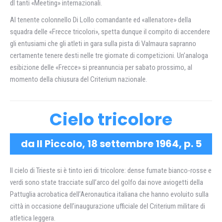
dl tanti «Meeting» internazionali.
Al tenente colonnello Di Lollo comandante ed «allenatore» della
squadra delle «Frecce tricolori», spetta dunque il compito di accendere
gli entusiami che gli atleti in gara sulla pista di Valmaura sapranno
certamente tenere desti nelle tre giornate di competizioni. Un’analoga
esibizione delle «Frecce» si preannuncia per sabato prossimo, al
momento della chiusura del Criterium nazionale.
Cielo tricolore
da Il Piccolo, 18 settembre 1964, p. 5
Il cielo di Trieste si è tinto ieri di tricolore: dense fumate bianco-rosse e
verdi sono state tracciate sull’arco del golfo dai nove aviogetti della
Pattuglia acrobatica dell’Aeronautica italiana che hanno evoluito sulla
città in occasione dell’inaugurazione ufficiale del Criterium militare di
atletica leggera.