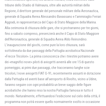
tribune dello Stadio di Valmaura, oltre alle autorità militari della
Regione, il direttore generale del personale militare della Aeronautica,
generale di Squadra Aerea Alessandro Bavassano e l’ammiraglio Ferrari
Aggradi, in rappresentanza del Capo di Stato Maggiore della Marina.
Alla cerimonia di chiusura delle gare, che si protrarranno per tre giorni,
fino a sabato compreso, presenzierà anche il Capo di Stato Maggiore
dell’Aeronautica, generale di Squadra Aerea Aldo Reinondino.
L’inaugurazione del giochi, come pure la loro chiusura, sarà
sottolineata da due passaggi della Pattuglia acrobatica Nazionale
«Frecce Tricolori». La prima conoscenza che i triestini potranno avere
dei «magnifici nove» piloti di aviogetti avverrà alle ore 15 di questo
pomeriggio; ai primi due passaggi, che tracceranno lunghe scie
tricolori, I nove aviogetti FIAT G-91, recentemente assunti in dotazione
dalla Pattuglia ed aventi base all’aeroporto di Rivolto, vicino a Udine,
faranno seguire con ogni probabilità un breve saggio delle figure
acrobatiche che hanno reso la nostra Pattuglia famosa in tutto il
mondo. Naturalmente, effettuandosi l’esibizione sul cielo della città, il
programma non potrà essere quello normaimente svolto in occasione