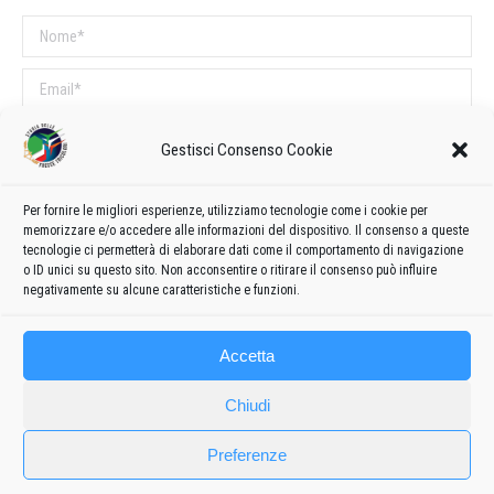
Nome *
Email *
Sito web
Gestisci Consenso Cookie
COMMENTI SUL POST
Per fornire le migliori esperienze, utilizziamo tecnologie come i cookie per
memorizzare e/o accedere alle informazioni del dispositivo. Il consenso a queste
Questo sito utilizza Akismet per ridurre lo spam.
Scopri come vengono
tecnologie ci permetterà di elaborare dati come il comportamento di navigazione
o ID unici su questo sito. Non acconsentire o ritirare il consenso può influire
elaborati i dati derivati dai commenti
.
negativamente su alcune caratteristiche e funzioni.
Accetta
Chiudi
Preferenze