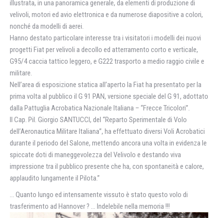
illustrata, in una panoramica generale, da elementi di produzione di
velivoli, motori ed avio elettronica e da numerose diapositive a colori,
nonché da modelli di aerei.
Hanno destato particolare interesse tra i visitatori i modelli dei nuovi
progetti Fiat per velivoli a decollo ed atterramento corto e verticale,
G95/4 caccia tattico leggero, e G222 trasporto a medio raggio civile e
militare.
Nell’area di esposizione statica all’aperto la Fiat ha presentato per la
prima volta al pubblico il G 91 PAN, versione speciale del G 91, adottato
dalla Pattuglia Acrobatica Nazionale Italiana – “Frecce Tricolori”.
Il Cap. Pil. Giorgio SANTUCCI, del “Reparto Sperimentale di Volo
dell’Aeronautica Militare Italiana”, ha effettuato diversi Voli Acrobatici
durante il periodo del Salone, mettendo ancora una volta in evidenza le
spiccate doti di maneggevolezza del Velivolo e destando viva
impressione tra il pubblico presente che ha, con spontaneità e calore,
applaudito lungamente il Pilota.”
… Quanto lungo ed intensamente vissuto è stato questo volo di
trasferimento ad Hannover ? … Indelebile nella memoria !!!