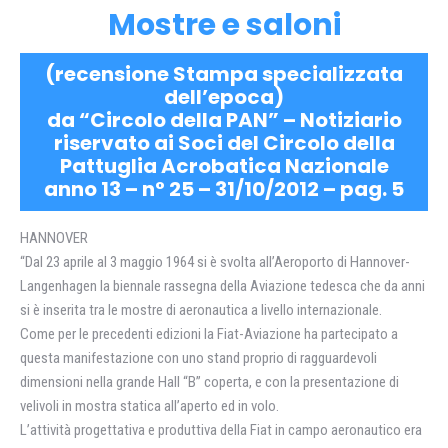
Mostre e saloni
(recensione Stampa specializzata
dell’epoca)
da “Circolo della PAN” – Notiziario
riservato ai Soci del Circolo della
Pattuglia Acrobatica Nazionale
anno 13 – n° 25 – 31/10/2012 – pag. 5
HANNOVER
“Dal 23 aprile al 3 maggio 1964 si è svolta all’Aeroporto di Hannover-
Langenhagen la biennale rassegna della Aviazione tedesca che da anni
si è inserita tra le mostre di aeronautica a livello internazionale.
Come per le precedenti edizioni la Fiat-Aviazione ha partecipato a
questa manifestazione con uno stand proprio di ragguardevoli
dimensioni nella grande Hall “B” coperta, e con la presentazione di
velivoli in mostra statica all’aperto ed in volo.
L’attività progettativa e produttiva della Fiat in campo aeronautico era