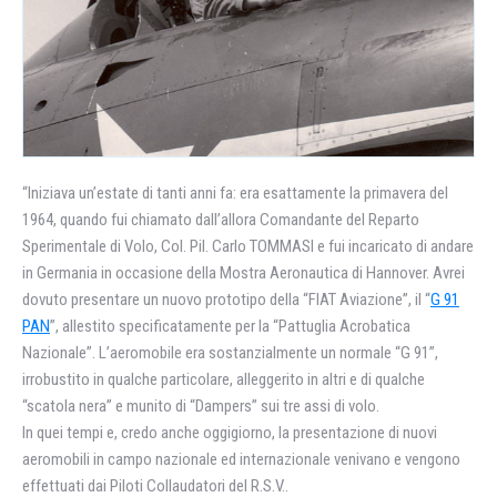
“Iniziava un’estate di tanti anni fa: era esattamente la primavera del
1964, quando fui chiamato dall’allora Comandante del Reparto
Sperimentale di Volo, Col. Pil. Carlo TOMMASI e fui incaricato di andare
in Germania in occasione della Mostra Aeronautica di Hannover. Avrei
dovuto presentare un nuovo prototipo della “FIAT Aviazione”, il “
G 91
PAN
”, allestito specificatamente per la “Pattuglia Acrobatica
Nazionale”. L’aeromobile era sostanzialmente un normale “G 91”,
irrobustito in qualche particolare, alleggerito in altri e di qualche
“scatola nera” e munito di “Dampers” sui tre assi di volo.
In quei tempi e, credo anche oggigiorno, la presentazione di nuovi
aeromobili in campo nazionale ed internazionale venivano e vengono
effettuati dai Piloti Collaudatori del R.S.V..