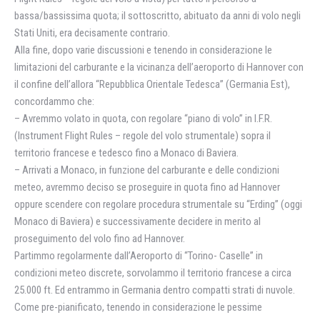
bassa/bassissima quota; il sottoscritto, abituato da anni di volo negli
Stati Uniti, era decisamente contrario.
Alla fine, dopo varie discussioni e tenendo in considerazione le
limitazioni del carburante e la vicinanza dell’aeroporto di Hannover con
il confine dell’allora “Repubblica Orientale Tedesca” (Germania Est),
concordammo che:
– Avremmo volato in quota, con regolare “piano di volo” in I.F.R.
(Instrument Flight Rules – regole del volo strumentale) sopra il
territorio francese e tedesco fino a Monaco di Baviera.
– Arrivati a Monaco, in funzione del carburante e delle condizioni
meteo, avremmo deciso se proseguire in quota fino ad Hannover
oppure scendere con regolare procedura strumentale su “Erding” (oggi
Monaco di Baviera) e successivamente decidere in merito al
proseguimento del volo fino ad Hannover.
Partimmo regolarmente dall’Aeroporto di “Torino- Caselle” in
condizioni meteo discrete, sorvolammo il territorio francese a circa
25.000 ft. Ed entrammo in Germania dentro compatti strati di nuvole.
Come pre-pianificato, tenendo in considerazione le pessime