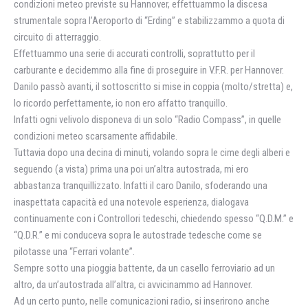
condizioni meteo previste su Hannover, effettuammo la discesa
strumentale sopra l’Aeroporto di “Erding” e stabilizzammo a quota di
circuito di atterraggio.
Effettuammo una serie di accurati controlli, soprattutto per il
carburante e decidemmo alla fine di proseguire in V.F.R. per Hannover.
Danilo passò avanti, il sottoscritto si mise in coppia (molto/stretta) e,
lo ricordo perfettamente, io non ero affatto tranquillo.
Infatti ogni velivolo disponeva di un solo “Radio Compass”, in quelle
condizioni meteo scarsamente affidabile.
Tuttavia dopo una decina di minuti, volando sopra le cime degli alberi e
seguendo (a vista) prima una poi un’altra autostrada, mi ero
abbastanza tranquillizzato. Infatti il caro Danilo, sfoderando una
inaspettata capacità ed una notevole esperienza, dialogava
continuamente con i Controllori tedeschi, chiedendo spesso “Q.D.M.” e
“Q.D.R.” e mi conduceva sopra le autostrade tedesche come se
pilotasse una “Ferrari volante”.
Sempre sotto una pioggia battente, da un casello ferroviario ad un
altro, da un’autostrada all’altra, ci avvicinammo ad Hannover.
Ad un certo punto, nelle comunicazioni radio, si inserirono anche