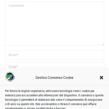
Commento
Nome *
Email *
Sito web
Gestisci Consenso Cookie
Per fornire le migliori esperienze, utilizziamo tecnologie come i cookie per
COMMENTI SUL POST
memorizzare e/o accedere alle informazioni del dispositivo. Il consenso a queste
tecnologie ci permetterà di elaborare dati come il comportamento di navigazione
Questo sito utilizza Akismet per ridurre lo spam.
Scopri come vengono
o ID unici su questo sito. Non acconsentire o ritirare il consenso può influire
elaborati i dati derivati dai commenti
.
negativamente su alcune caratteristiche e funzioni.