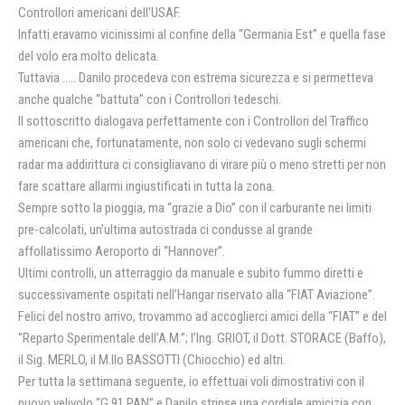
Controllori americani dell’USAF.
Infatti eravamo vicinissimi al confine della “Germania Est” e quella fase
del volo era molto delicata.
Tuttavia ….. Danilo procedeva con estrema sicurezza e si permetteva
anche qualche “battuta” con i Controllori tedeschi.
Il sottoscritto dialogava perfettamente con i Controllori del Traffico
americani che, fortunatamente, non solo ci vedevano sugli schermi
radar ma addirittura ci consigliavano di virare più o meno stretti per non
fare scattare allarmi ingiustificati in tutta la zona.
Sempre sotto la pioggia, ma “grazie a Dio” con il carburante nei limiti
pre-calcolati, un’ultima autostrada ci condusse al grande
affollatissimo Aeroporto di “Hannover”.
Ultimi controlli, un atterraggio da manuale e subito fummo diretti e
successivamente ospitati nell’Hangar riservato alla “FIAT Aviazione”.
Felici del nostro arrivo, trovammo ad accoglierci amici della “FIAT” e del
“Reparto Sperimentale dell’A.M.”; l’Ing. GRIOT, il Dott. STORACE (Baffo),
il Sig. MERLO, il M.llo BASSOTTI (Chiocchio) ed altri.
Per tutta la settimana seguente, io effettuai voli dimostrativi con il
nuovo velivolo “G 91 PAN” e Danilo strinse una cordiale amicizia con