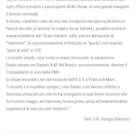
tutti i Piloti presenti e partecipanti all’Air Show; la sera grandi mangiate
e bevute conviviali.
Il ritorno, caratterizzato da una mia completa emergenza elettrica in
fase di decollo (il velivolo fu colpito da un fulmine), peraltro risolta in
maniera brillante dal “Team italiano” sullo stesso Aeroporto di
“Hannover”, fu successivamente effettuato in “quota” con regolari
“piani di volo” in I.F.R..
Le nostre strade, così come si erano incrociate, si separarono.
Danilo rimase nei Reparti A.M. del Nord e, successivamente, divenne il
Comandante in volo della PAN.
Io rimasi assorbito nei vari incarichi dell’R.S.V. a Pratica di Mare.
Ti ricordo e ti ricorderò sempre, caro Danilo, con sincero affetto e
meritata stima per ciò che mi hai insegnato in quel breve incontro che
fu il nostro viaggio ad Hannover, la mia prima, unica ed indimenticabile
esperienza di volo sui cieli tedeschi.”
Gen. S.A. Giorgio Santucci