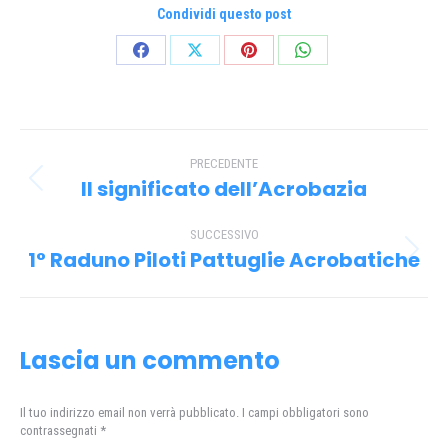
Condividi questo post
Condividi
Condividi
Condividi
Condividi
su
su
su
su
Facebook
X
Pinterest
WhatsApp
Naviga
PRECEDENTE
tra
Il significato dell’Acrobazia
Post
i
precedente:
SUCCESSIVO
post
1° Raduno Piloti Pattuglie Acrobatiche
Prossimo
post:
Lascia un commento
Il tuo indirizzo email non verrà pubblicato. I campi obbligatori sono
contrassegnati
*