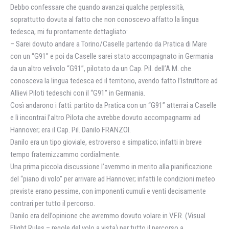
Debbo confessare che quando avanzai qualche perplessità,
soprattutto dovuta al fatto che non conoscevo affatto la lingua
tedesca, mi fu prontamente dettagliato:
– Sarei dovuto andare a Torino/Caselle partendo da Pratica di Mare
con un “G91” e poi da Caselle sarei stato accompagnato in Germania
da un altro velivolo “G91”, pilotato da un Cap. Pil. dell’A.M. che
conosceva la lingua tedesca ed il territorio, avendo fatto l’Istruttore ad
Allievi Piloti tedeschi con il “G91” in Germania.
Così andarono i fatti: partito da Pratica con un “G91” atterrai a Caselle
e lì incontrai l’altro Pilota che avrebbe dovuto accompagnarmi ad
Hannover; era il Cap. Pil. Danilo FRANZOI.
Danilo era un tipo gioviale, estroverso e simpatico; infatti in breve
tempo fraternizzammo cordialmente.
Una prima piccola discussione l’avemmo in merito alla pianificazione
del “piano di volo” per arrivare ad Hannover; infatti le condizioni meteo
previste erano pessime, con imponenti cumuli e venti decisamente
contrari per tutto il percorso.
Danilo era dell’opinione che avremmo dovuto volare in V.F.R. (Visual
Flight Rules – regole del volo a vista) per tutto il percorso a