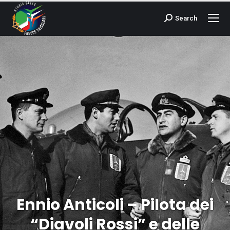
Search
Cerca:
Ennio Anticoli – Pilota dei
“Diavoli Rossi” e delle
Tu sei qui: