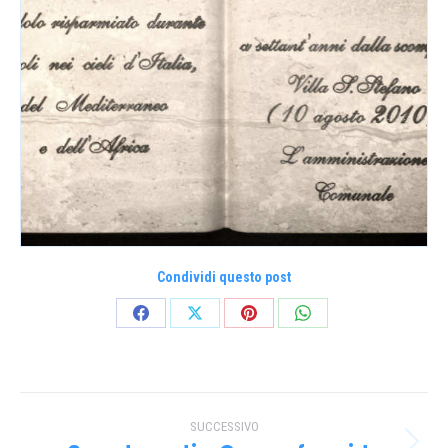
Condividi questo post
Condividi
Condividi
Condividi
Condividi
su
su
su
su
Facebook
X
Pinterest
WhatsApp
Naviga
SUCCESSIVO
tra