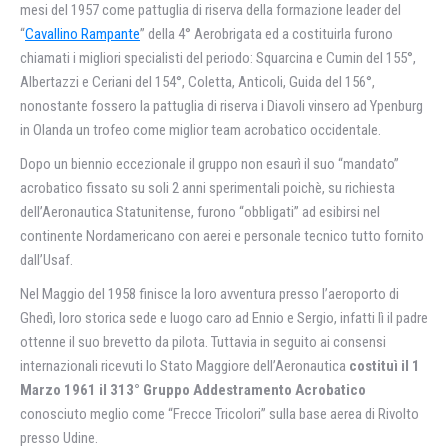
mesi del 1957 come pattuglia di riserva della formazione leader del
“
Cavallino Rampante
” della 4° Aerobrigata ed a costituirla furono
chiamati i migliori specialisti del periodo: Squarcina e Cumin del 155°,
Albertazzi e Ceriani del 154°, Coletta, Anticoli, Guida del 156°,
nonostante fossero la pattuglia di riserva i Diavoli vinsero ad Ypenburg
in Olanda un trofeo come miglior team acrobatico occidentale.
Dopo un biennio eccezionale il gruppo non esaurì il suo “mandato”
acrobatico fissato su soli 2 anni sperimentali poichè, su richiesta
dell’Aeronautica Statunitense, furono “obbligati” ad esibirsi nel
continente Nordamericano con aerei e personale tecnico tutto fornito
dall’Usaf.
Nel Maggio del 1958 finisce la loro avventura presso l’aeroporto di
Ghedì, loro storica sede e luogo caro ad Ennio e Sergio, infatti lì il padre
ottenne il suo brevetto da pilota. Tuttavia in seguito ai consensi
internazionali ricevuti lo Stato Maggiore dell’Aeronautica
costituì il 1
Marzo 1961 il 313° Gruppo Addestramento Acrobatico
conosciuto meglio come “Frecce Tricolori” sulla base aerea di Rivolto
presso Udine.