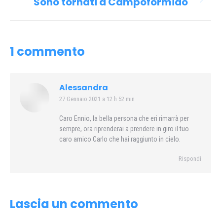
Sono tornati a Campoformido
Prossimo
i
post:
post
1 commento
Alessandra
27 Gennaio 2021 a 12 h 52 min
says:
Caro Ennio, la bella persona che eri rimarrà per
sempre, ora riprenderai a prendere in giro il tuo
caro amico Carlo che hai raggiunto in cielo.
Rispondi
Lascia un commento