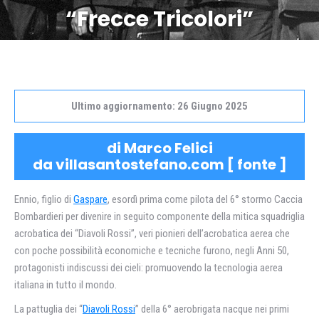
“Frecce Tricolori”
Ultimo aggiornamento: 26 Giugno 2025
di Marco Felici
da villasantostefano.com [
fonte
]
Ennio, figlio di
Gaspare
, esordì prima come pilota del 6° stormo Caccia
Bombardieri per divenire in seguito componente della mitica squadriglia
acrobatica dei “Diavoli Rossi”, veri pionieri dell’acrobatica aerea che
con poche possibilità economiche e tecniche furono, negli Anni 50,
protagonisti indiscussi dei cieli: promuovendo la tecnologia aerea
italiana in tutto il mondo.
La pattuglia dei “
Diavoli Rossi
” della 6° aerobrigata nacque nei primi