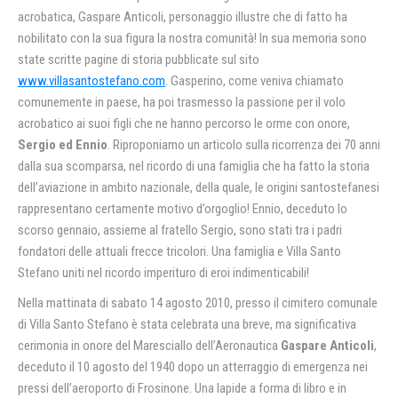
acrobatica, Gaspare Anticoli, personaggio illustre che di fatto ha
nobilitato con la sua figura la nostra comunità! In sua memoria sono
state scritte pagine di storia pubblicate sul sito
www.villasantostefano.com
. Gasperino, come veniva chiamato
comunemente in paese, ha poi trasmesso la passione per il volo
acrobatico ai suoi figli che ne hanno percorso le orme con onore,
Sergio ed Ennio
. Riproponiamo un articolo sulla ricorrenza dei 70 anni
dalla sua scomparsa, nel ricordo di una famiglia che ha fatto la storia
dell’aviazione in ambito nazionale, della quale, le origini santostefanesi
rappresentano certamente motivo d’orgoglio! Ennio, deceduto lo
scorso gennaio, assieme al fratello Sergio, sono stati tra i padri
fondatori delle attuali frecce tricolori. Una famiglia e Villa Santo
Stefano uniti nel ricordo imperituro di eroi indimenticabili!
Nella mattinata di sabato 14 agosto 2010, presso il cimitero comunale
di Villa Santo Stefano è stata celebrata una breve, ma significativa
cerimonia in onore del Maresciallo dell’Aeronautica
Gaspare Anticoli
,
deceduto il 10 agosto del 1940 dopo un atterraggio di emergenza nei
pressi dell’aeroporto di Frosinone. Una lapide a forma di libro e in