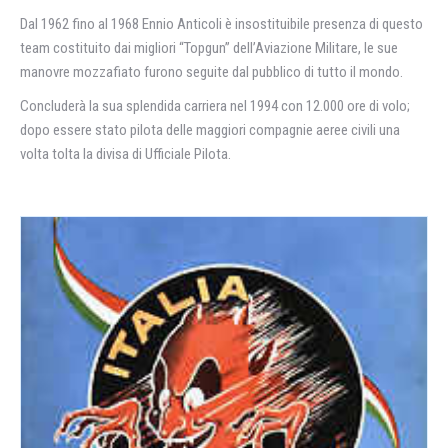
Dal 1962 fino al 1968 Ennio Anticoli è insostituibile presenza di questo
team costituito dai migliori “Topgun” dell’Aviazione Militare, le sue
manovre mozzafiato furono seguite dal pubblico di tutto il mondo.
Concluderà la sua splendida carriera nel 1994 con 12.000 ore di volo;
dopo essere stato pilota delle maggiori compagnie aeree civili una
volta tolta la divisa di Ufficiale Pilota.