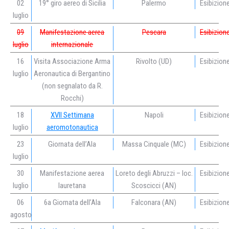
02
19° giro aereo di Sicilia
Palermo
Esibizion
luglio
09
Manifestazione aerea
Pescara
Esibizion
luglio
internazionale
16
Visita Associazione Arma
Rivolto (UD)
Esibizion
luglio
Aeronautica di Bergantino
(non segnalato da R.
Rocchi)
18
XVII Settimana
Napoli
Esibizion
luglio
aeromotonautica
23
Giornata dell’Ala
Massa Cinquale (MC)
Esibizion
luglio
30
Manifestazione aerea
Loreto degli Abruzzi – loc.
Esibizion
luglio
lauretana
Scoscicci (AN)
06
6a Giornata dell’Ala
Falconara (AN)
Esibizion
agosto