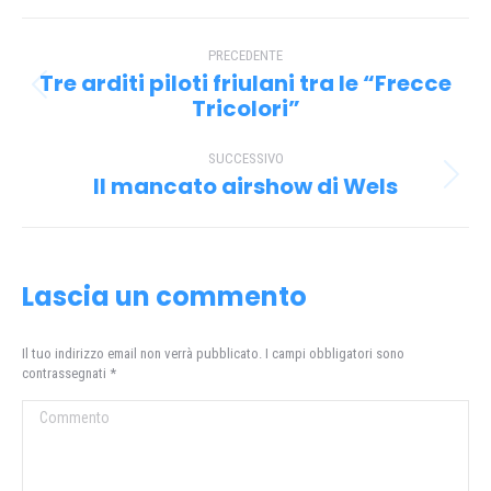
Facebook
X
Pinterest
WhatsApp
Naviga
PRECEDENTE
tra
Tre arditi piloti friulani tra le “Frecce
Post
i
Tricolori”
precedente:
post
SUCCESSIVO
Il mancato airshow di Wels
Prossimo
post:
Lascia un commento
Il tuo indirizzo email non verrà pubblicato. I campi obbligatori sono
contrassegnati
*
Commento