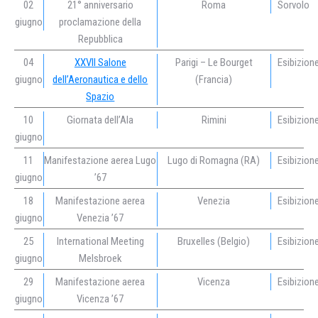
02
21° anniversario
Roma
Sorvolo
giugno
proclamazione della
Repubblica
04
XXVII Salone
Parigi – Le Bourget
Esibizion
giugno
dell’Aeronautica e dello
(Francia)
Spazio
10
Giornata dell’Ala
Rimini
Esibizion
giugno
11
Manifestazione aerea Lugo
Lugo di Romagna (RA)
Esibizion
giugno
’67
18
Manifestazione aerea
Venezia
Esibizion
giugno
Venezia ’67
25
International Meeting
Bruxelles (Belgio)
Esibizion
giugno
Melsbroek
29
Manifestazione aerea
Vicenza
Esibizion
giugno
Vicenza ’67