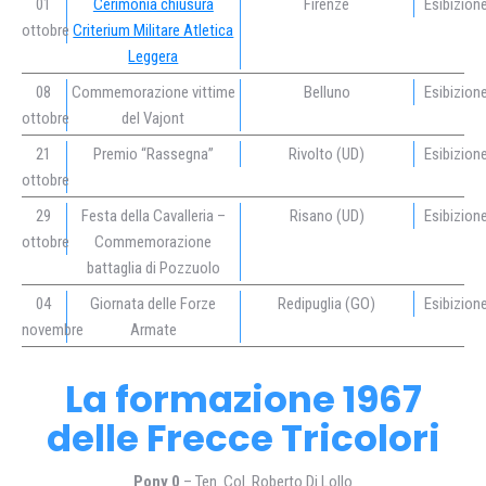
01
Cerimonia chiusura
Firenze
Esibizion
ottobre
Criterium Militare Atletica
Leggera
08
Commemorazione vittime
Belluno
Esibizion
ottobre
del Vajont
21
Premio “Rassegna”
Rivolto (UD)
Esibizion
ottobre
29
Festa della Cavalleria –
Risano (UD)
Esibizion
ottobre
Commemorazione
battaglia di Pozzuolo
04
Giornata delle Forze
Redipuglia (GO)
Esibizion
novembre
Armate
La formazione 1967
delle Frecce Tricolori
Pony 0
– Ten. Col. Roberto Di Lollo