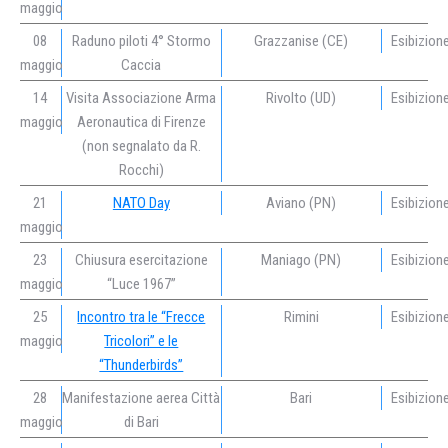
maggio
08
Raduno piloti 4° Stormo
Grazzanise (CE)
Esibizion
maggio
Caccia
14
Visita Associazione Arma
Rivolto (UD)
Esibizion
maggio
Aeronautica di Firenze
(non segnalato da R.
Rocchi)
21
NATO Day
Aviano (PN)
Esibizion
maggio
23
Chiusura esercitazione
Maniago (PN)
Esibizion
maggio
“Luce 1967”
25
Incontro tra le “Frecce
Rimini
Esibizion
maggio
Tricolori” e le
“Thunderbirds”
28
Manifestazione aerea Città
Bari
Esibizion
maggio
di Bari