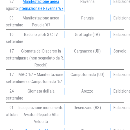
27
Manifestazione aerea
Ravenna
Esibizion
agosto
internazionale Ravenna ’67
03
Manifestazione aerea
Perugia
Esibizion
settembre
Perugia ’67
10
Raduno piloti S.C.I.V.
Grottaglie (TA)
Esibizion
settembre
17
Giornata del Disperso in
Cargnacco (UD)
Sorvolo
settembre
guerra (non segnalato da R.
Rocchi)
17
MAC ’67 – Manifestazione
Campoformido (UD)
Esibizion
settembre
aerea Campoformido ’67
24
Giornata dell’ala
Arezzo
Esibizion
settembre
01
Inaugurazione monumento
Desenzano (BS)
Esibizion
ottobre
Aviatori Reparto Alta
Velocità