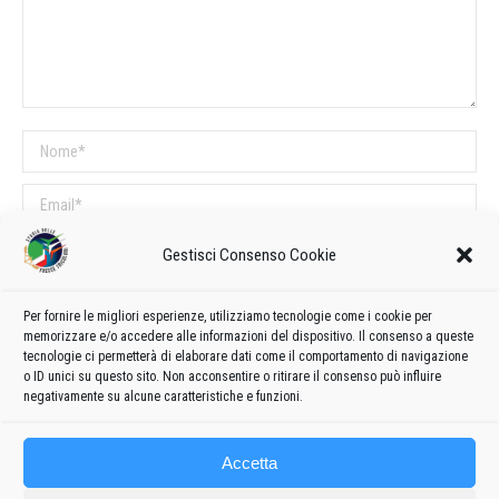
Nome *
Email *
Sito web
Gestisci Consenso Cookie
Per fornire le migliori esperienze, utilizziamo tecnologie come i cookie per
COMMENTI SUL POST
memorizzare e/o accedere alle informazioni del dispositivo. Il consenso a queste
tecnologie ci permetterà di elaborare dati come il comportamento di navigazione
Questo sito utilizza Akismet per ridurre lo spam.
Scopri come vengono
o ID unici su questo sito. Non acconsentire o ritirare il consenso può influire
elaborati i dati derivati dai commenti
.
negativamente su alcune caratteristiche e funzioni.
Accetta