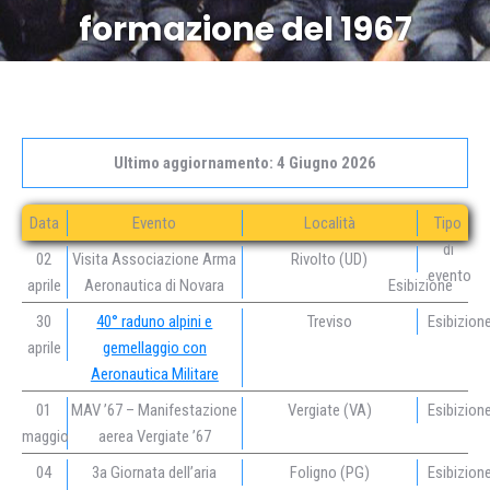
formazione del 1967
Ultimo aggiornamento: 4 Giugno 2026
Data
Evento
Località
Tipo
di
02
Visita Associazione Arma
Rivolto (UD)
evento
aprile
Aeronautica di Novara
Esibizione
30
40° raduno alpini e
Treviso
Esibizion
aprile
gemellaggio con
Aeronautica Militare
01
MAV ’67 – Manifestazione
Vergiate (VA)
Esibizion
maggio
aerea Vergiate ’67
04
3a Giornata dell’aria
Foligno (PG)
Esibizion