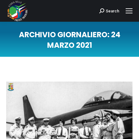
Search
Cerca:
ARCHIVIO GIORNALIERO:
24
MARZO 2021
Tu sei qui: