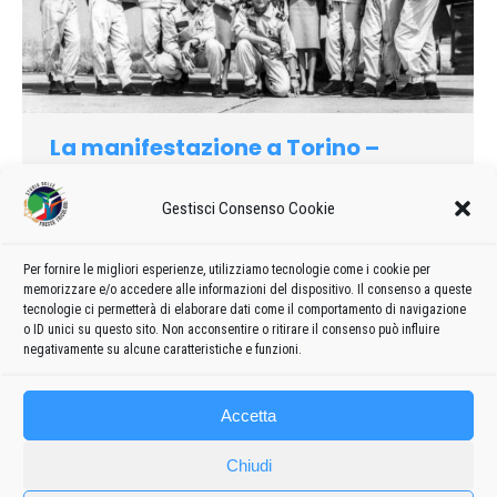
La manifestazione a Torino –
Caselle
Gestisci Consenso Cookie
1961
Di
admin8235
24 Marzo 2021
1 commento
Il 9 luglio la P.A.N. era a Torino – Caselle, sede della FIAT-
Aviazione. Erano presenti, oltre un numeroso pubblico, tutti gli
Per fornire le migliori esperienze, utilizziamo tecnologie come i cookie per
memorizzare e/o accedere alle informazioni del dispositivo. Il consenso a queste
alti gradi militari e le autorità civili, attratti più che dalla
tecnologie ci permetterà di elaborare dati come il comportamento di navigazione
bellezza d’uno spettacolo, da un nome di successo.
o ID unici su questo sito. Non acconsentire o ritirare il consenso può influire
negativamente su alcune caratteristiche e funzioni.
Accetta
Chiudi