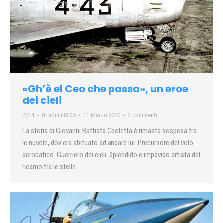
«Gh’è el Ceo che passa», un eroe
dei cieli
2014
Di
admin8235
11 Marzo 2020
2 commenti
La storia di Giovanni Battista Ceoletta è rimasta sospesa tra
le nuvole, dov’era abituato ad andare lui. Precursore del volo
acrobatico. Guerriero dei cieli. Splendido e impavido artista del
ricamo tra le stelle.