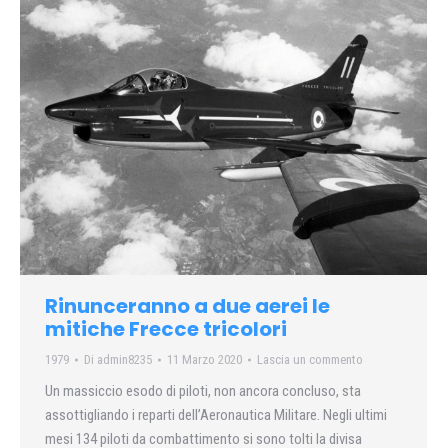
Rinunceranno a due aerei le
mitiche Frecce tricolori
1979
Di
admin8235
11 Marzo 2020
Lascia un commento
Un massiccio esodo di piloti, non ancora concluso, sta
assot­tigliando i reparti dell’Aero­nautica Militare. Negli ultimi
mesi 134 piloti da combatti­mento si sono tolti la divisa