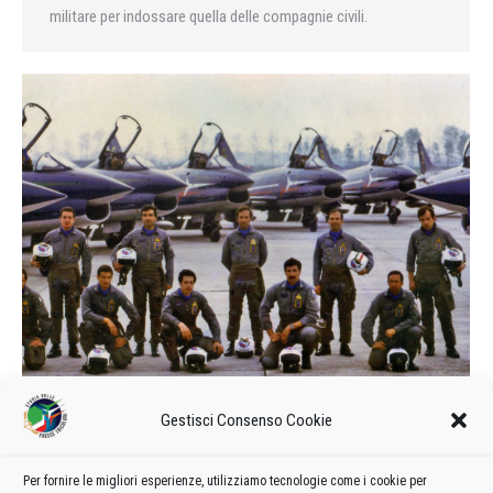
militare per indossare quella delle compagnie civili.
Calendario delle manifestazioni e
Gestisci Consenso Cookie
formazione del 1979
1979
Di
admin8235
11 Marzo 2020
Lascia un commento
Per fornire le migliori esperienze, utilizziamo tecnologie come i cookie per