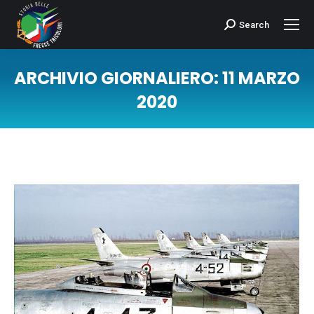
Search
Cerca:
ARCHIVIO GIORNALIERO:
11 MARZO
2020
Tu sei qui: