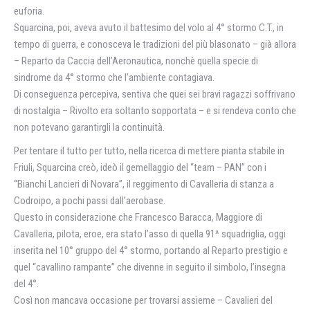
euforia.
Squarcina, poi, aveva avuto il battesimo del volo al 4° stormo C.T., in
tempo di guerra, e conosceva le tradizioni del più blasonato – già allora
– Reparto da Caccia dell’Aeronautica, nonchè quella specie di
sindrome da 4° stormo che l’ambiente contagiava.
Di conseguenza percepiva, sentiva che quei sei bravi ragazzi soffrivano
di nostalgia – Rivolto era soltanto sopportata – e si rendeva conto che
non potevano garantirgli la continuità.
Per tentare il tutto per tutto, nella ricerca di mettere pianta stabile in
Friuli, Squarcina creò, ideò il gemellaggio del “team – PAN” con i
“Bianchi Lancieri di Novara”, il reggimento di Cavalleria di stanza a
Codroipo, a pochi passi dall’aerobase.
Questo in considerazione che Francesco Baracca, Maggiore di
Cavalleria, pilota, eroe, era stato l’asso di quella 91^ squadriglia, oggi
inserita nel 10° gruppo del 4° stormo, portando al Reparto prestigio e
quel “cavallino rampante” che divenne in seguito il simbolo, l’insegna
del 4°.
Così non mancava occasione per trovarsi assieme – Cavalieri del