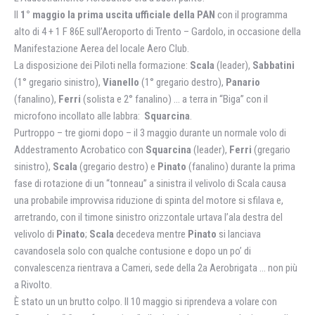
Il
1° maggio la prima uscita ufficiale della PAN
con il programma
alto di 4 + 1 F 86E sull’Aeroporto di Trento – Gardolo, in occasione della
Manifestazione Aerea del locale Aero Club.
La disposizione dei Piloti nella formazione:
Scala
(leader),
Sabbatini
(1° gregario sinistro),
Vianello
(1° gregario destro),
Panario
(fanalino),
Ferri
(solista e 2° fanalino) … a terra in “Biga” con il
microfono incollato alle labbra:
Squarcina
.
Purtroppo – tre giorni dopo – il 3 maggio durante un normale volo di
Addestramento Acrobatico con
Squarcina
(leader),
Ferri
(gregario
sinistro),
Scala
(gregario destro) e
Pinato
(fanalino) durante la prima
fase di rotazione di un “tonneau” a sinistra il velivolo di Scala causa
una probabile improvvisa riduzione di spinta del motore si sfilava e,
arretrando, con il timone sinistro orizzontale urtava l’ala destra del
velivolo di
Pinato
;
Scala
decedeva mentre
Pinato
si lanciava
cavandosela solo con qualche contusione e dopo un po’ di
convalescenza rientrava a Cameri, sede della 2a Aerobrigata … non più
a Rivolto.
È stato un un brutto colpo. Il 10 maggio si riprendeva a volare con