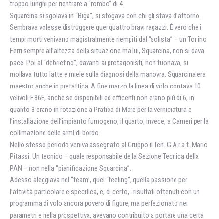
troppo lunghi per rientrare a “rombo” di 4.
Squarcina si sgolava in “Biga”, si sfogava con chi gli stava d’attorno.
Sembrava volesse distruggere quei quattro bravi ragazzi. É vero che i
tempi morti venivano magistralmente riempiti dal “solista” – un Tonino
Ferri sempre all’altezza della situazione ma lui, Squarcina, non si dava
pace. Poi al “debriefing”, davanti ai protagonisti, non tuonava, si
mollava tutto latte e miele sulla diagnosi della manovra. Squarcina era
maestro anche in pretattica. A fine marzo la linea di volo contava 10
velivoli F.86E, anche se disponibili ed efficenti non erano più di 6, in
quanto 3 erano in rotazione a Pratica di Mare per la verniciatura e
l’installazione dell’impianto fumogeno, il quarto, invece, a Cameri per la
collimazione delle armi di bordo.
Nello stesso periodo veniva assegnato al Gruppo il Ten. G.A.r.a.t. Mario
Pitassi. Un tecnico – quale responsabile della Sezione Tecnica della
PAN – non nella “pianificazione Squarcina”.
Adesso aleggiava nel “team”, quel “feeling”, quella passione per
l’attività particolare e specifica, e, di certo, i risultati ottenuti con un
programma di volo ancora povero di figure, ma perfezionato nei
parametri e nella prospettiva, avevano contribuito a portare una certa