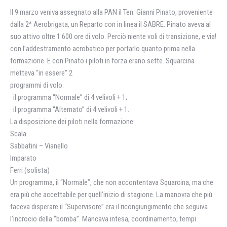
Il 9 marzo veniva assegnato alla PAN il Ten. Gianni Pinato, proveniente
dalla 2^ Aerobrigata, un Reparto con in linea il SABRE. Pinato aveva al
suo attivo oltre 1.600 ore di volo. Perciò niente voli di transizione, e via!
con l’addestramento acrobatico per portarlo quanto prima nella
formazione. E con Pinato i piloti in forza erano sette. Squarcina
metteva “in essere” 2
programmi di volo:
· il programma “Normale” di 4 velivoli + 1;
· il programma “Alternato” di 4 velivoli + 1.
La disposizione dei piloti nella formazione:
Scala
Sabbatini – Vianello
Imparato
Ferri (solista)
Un programma, il “Normale”, che non accontentava Squarcina, ma che
era più che accettabile per quell’inizio di stagione. La manovra che più
faceva disperare il “Supervisore” era il ricongiungimento che seguiva
l’incrocio della “bomba”. Mancava intesa, coordinamento, tempi