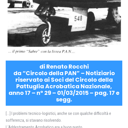
di Renato Rocchi
da “Circolo della PAN” – Notiziario
riservato ai Soci del Circolo della
Pattuglia Acrobatica Nazionale,
anno 17 – n° 29 – 01/03/2015 – pag. 17 e
segg.
[…] I problemi tecnico-logistici, anche se con qualche difficoltà e
sofferenza, si stavano risolvendo.
L’Addestramento Acrobatico era a buon punto.