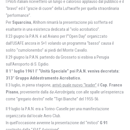
I Piloti italiani ricevettero un lungo e caloroso applauso dal pubblico e il
“bravo” ed il “grazie di cuore” della Luftwaffe per quella straordinaria
“performance”.
Per
Squarcina
, Ahlhorn rimarrà la presentazione più sofferta ed
esaltante in una esistenza dedicata al “volo acrobatico”.
Il 23 giugno la P.A.N. é ad Aviano per l’”Open Day” organizzato
dall’USAFE ancora in 5+1 volando un programma “basso” causa il
solito “cumolonembo” ai piedi del Monte Cavallo.
Il 29 giugno la P.A.N. partendo da Grosseto si esibiva a Perugia
sull’Aeroporto di S. Egidio.
Il 1° luglio 1961 l’ “Unità Speciale” poi P.A.N. veniva decretata:
313° Gruppo Addestramento Acrobatico.
Il 3 luglio, in piena stagione,
arrivò quale nuovo “leader”
il
Cap. Franco
Pisano
, proveniente dalla
6a Aerobrigata
, con alle spalle un’esperienza
come “gregario destro” nelle “Tigri Bianche” del 1955-56.
Il 9 luglio la P.A.N. era a Torino-Caselle per una manifestazione
organizzata dal locale Aero Club.
In quell’occasione avvenne la presentazione del “mitico”
G 91
costruito dalla “
FIAT Aviazione
”.