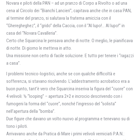
Novara e piloti della PAN – ad un pranzo di Corpo a Rivolto o ad una
cena al Circolo dei “Bianchi Lancieri”; capitava anche che in casa PAN,
al termine del pranzo, si salutava la fraterna amicizia con il
“Gheregheghez”, il “grido” della Caccia, con il “Al lupo!… Al lupo!” in
casa del “Novara Cavalleria”.
Certo che Squarcina le pensava anche di notte. O meglio, le pianificava
di notte. Di giorno le metteva in atto.
Una missione non certo di facile soluzione. E tutto per tenere i “ragazzi
a casa”.
I problemi tecnico-logistici, anche se con qualche difficoltà e
sofferenza, si stavano risolvendo. L’addestramento acrobatico era a
buon punto, tant’è vero che Squarcina inseriva la figura del “cuore” con
4 velivoli: ½ “looping” – apertura 2+2 e incrocio descrivendo con i
fumogeni la forma del “cuore”, nonché l’ingresso del “solista”
nell’apertura della “bomba”.
Due figure che davano un volto nuovo al programma e tenevano su di
tono i piloti.
Arrivavano anche da Pratica di Mare i primi velivoli verniciati P.A.N.: