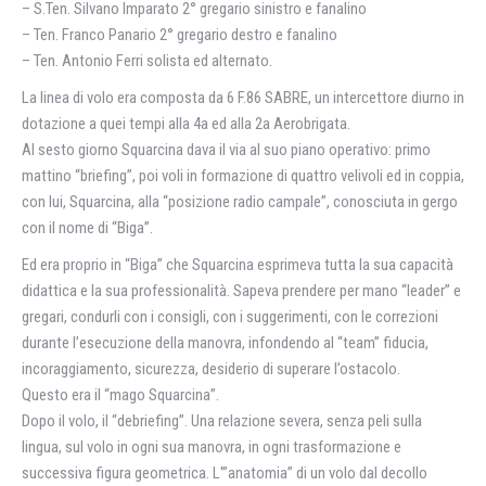
– S.Ten. Silvano Imparato 2° gregario sinistro e fanalino
– Ten. Franco Panario 2° gregario destro e fanalino
– Ten. Antonio Ferri solista ed alternato.
La linea di volo era composta da 6 F.86 SABRE, un intercettore diurno in
dotazione a quei tempi alla 4a ed alla 2a Aerobrigata.
Al sesto giorno Squarcina dava il via al suo piano operativo: primo
mattino “briefing”, poi voli in formazione di quattro velivoli ed in coppia,
con lui, Squarcina, alla “posizione radio campale”, conosciuta in gergo
con il nome di “Biga”.
Ed era proprio in “Biga” che Squarcina esprimeva tutta la sua capacità
didattica e la sua professionalità. Sapeva prendere per mano “leader” e
gregari, condurli con i consigli, con i suggerimenti, con le correzioni
durante l’esecuzione della manovra, infondendo al “team” fiducia,
incoraggiamento, sicurezza, desiderio di superare l’ostacolo.
Questo era il “mago Squarcina”.
Dopo il volo, il “debriefing”. Una relazione severa, senza peli sulla
lingua, sul volo in ogni sua manovra, in ogni trasformazione e
successiva figura geometrica. L'”anatomia” di un volo dal decollo