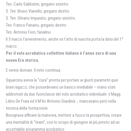
Ten. Carlo Sabbatini, gregario sinistro
S. Ten. Bruno Vianello, gregario destro
S. Ten. Silvano Imparato, gregario sinistro
Ten. Franco Panario, gregario destro
Ten. Antonio Ferri, fanalino
Il 3 marzo l’avvenimento, anche se l’atto di nascita porta la data del 1°
marzo.
Per il volo acrobatico collettivo italiano è l’anno zero di una
nuova Era storica.
E venne domani. Il mito continua.
Squarcina aveva la “cura” pronta per portare ai giusti parametri quei
bravi ragazzi, che possedevano un basico invidiabile – erano stati
addestrati da due fuoriclasse del volo acrobatico individuale: il Magg.
Lilino De Fraia ed il M.llo Antonio Giardinà -, mancavano però nella
tecnica della formazione.
Bisognava affinare la manovra, mettere a fuoco la prospettiva, creare
una mentalità di “team”, con lo scopo di giungere al più presto ad un
accettabile programma acrobatico.