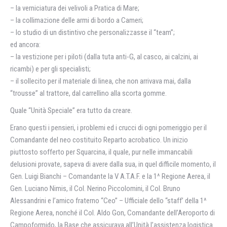
– la verniciatura dei velivoli a Pratica di Mare;
– la collimazione delle armi di bordo a Cameri;
– lo studio di un distintivo che personalizzasse il “team”;
ed ancora:
– la vestizione per i piloti (dalla tuta anti-G, al casco, ai calzini, ai
ricambi) e per gli specialisti;
– il sollecito per il materiale di linea, che non arrivava mai, dalla
“trousse” al trattore, dal carrellino alla scorta gomme.
Quale “Unità Speciale” era tutto da creare.
Erano questi i pensieri, i problemi ed i crucci di ogni pomeriggio per il
Comandante del neo costituito Reparto acrobatico. Un inizio
piuttosto sofferto per Squarcina, il quale, pur nelle immancabili
delusioni provate, sapeva di avere dalla sua, in quel difficile momento, il
Gen. Luigi Bianchi – Comandante la V A.T.A.F. e la 1^ Regione Aerea, il
Gen. Luciano Nimis, il Col. Nerino Piccolomini, il Col. Bruno
Alessandrini e l’amico fraterno “Ceo” – Ufficiale dello “staff’ della 1^
Regione Aerea, nonché il Col. Aldo Gon, Comandante dell’Aeroporto di
Campoformido, la Base che assicurava all’Unità l’assistenza logistica