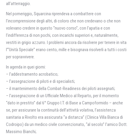
all’atterraggio.
Nel pomeriggio, Squarcina riprendeva a combattere con
l’incomprensione degli altri, di coloro che non credevano o che non
volevano credere in questo “nuovo corso”, con l’apatia e con
l’indifferenza di non pochi, con incarichi superiori e, naturalmente,
vestiti in grigio azzurro. I problemi ancora da risolvere per tenere in vita
l”‘Unità Speciale” erano cento, mille e bisognava risolverli a tutti i costi
per sopravvivere.
In agenda in quei giorni:
– l’addestramento acrobatico;
– l’assegnazione di piloti e di specialisti;
– il mantenimento della Combat-Readiness dei piloti assegnati;
– l’assegnazione di un Ufficiale Medico al Reparto, per il momento
“dato in prestito” dal 6° Gruppo I.T. di Base a Campoformido – anche
se, per assicurare la continuità dell’attività volativa, l’assistenza
sanitaria a Rivolto era assicurata “a distanza” (Clinica Villa Bianca di
Codroipo) da un medico civile convenzionato, “al secolo” l’amico Dott.
Massimo Bianchi;