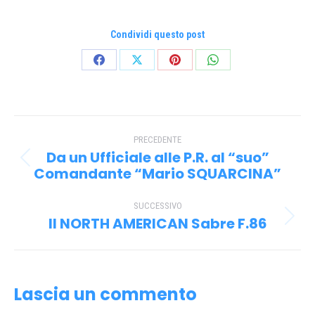
Condividi questo post
Condividi
Condividi
Condividi
Condividi
su
su
su
su
Facebook
X
Pinterest
WhatsApp
Naviga
PRECEDENTE
tra
Da un Ufficiale alle P.R. al “suo”
Post
i
Comandante “Mario SQUARCINA”
precedente:
post
SUCCESSIVO
Il NORTH AMERICAN Sabre F.86
Prossimo
post:
Lascia un commento