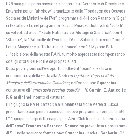
Il 28 maggio la prima missione all’estero sull’Aeroporto di Strasburgo-
Entzheim per un “air show” organizzato dalla “Fondation des Oeuvres
Sociales du Ministère de l’Air”: programma di 4+1 con Panario in “Biga”
in testata pista; nel programma: lanci di Paracadutisti, voli di “solisti”
su velivoli ad elica, l’”Ecole Nationale de Pilotage di Saint-Yan” con 4
“Stampe”, la “Patrouille de l’Ecole de l’Air di Salon de Provence” con 6
Fouga Magister e la “Patrouille de France” con 12 Mystére IV A.
… l’esibizione della nostra P.A.N. fu molto apprezzata ricompensando
così gli sforzi dei Piloti e degli Specialisti.
Dopo pochi giorni sull’Aeroporto di Ghedi il “team” si esibiva in
concomitanza della visita alla
6a Aerobrigata
del
Capo di Stato
Maggiore dell’Aeronautica Canadese
; nell’occasione
Squarcina
contattava gli “
amici della vecchia guardia
” –
V. Cumin, E. Anticoli
e
F. Giardini
nell’intento di catturarli.
Il 1° giugno la P.A.N. partecipa alla Manifestazione Aerea di Lucca
presentando con pieno successo il nuovo programma normale di 5+1.
L’11 giugno a Lugo di Romagna per l’Aero Club locale; nella terra natia
dell’
”asso” Francesco Baracca, Squarcina
presentava il programma
di 5+1 nella seguente formazione:
Squarcina
(leader),
Sabbatini
(1°