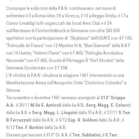
Comunque le esibizioni della P.A.N. continuavano: nel mese di
settembre il 3 a Roma-Urbe, l’8 a Vicenza, il 10 a Reggio Emilia, il 17 a
Cuneo-Levaldigi tutti organizzati dai locali Aero Club e il 24
sull’Aerobase di Fürstenfeldbruck in Germania con oltre 500.000
spettatori con la partecipazione di: “Skyblazer” dell’USAFE con 4 F 100,
“Patrouille de France” con 12 Mystère IV A, “Blue Diamond” della R.A.F.
con 16 Hunter, “Helenic Flame” con 6 F 86D, “Pattuglia Acrobatica
Nazionale” con 6 F 86E, Scuola di Pilotaggio B “Kurt Stocker” della
Germania Occidentale con 5 T 33A.
L’8 ottobre la P.A.N. chiudeva la stagione 1961 intervenendo in una
Manifestazione Aerea sull’Aeroporto Civile “Cristoforo Colombo” a
Genova.
Tra novembre e dicembre 1961 venivano assegnati al
313° Gruppo
A.A.
: il 20/11
M.llo E. Anticoli
dalla 6a A.B.,
Serg. Magg. E. Colucci
dalla 6a A.B. e
Serg. Magg. L. Linguini
dalla 51a A.B.; il 27/11
S.Ten.
R.Ferrazzuti
dalla 3a A.B.; il 5/12
Cap. R. Goldoni
dalla 2a A.B.; il
9/12
Ten. F. Barbini
dalla 2a A.B..
Stavano per lasciare il 313° Gr. A.A. il
Ten. Sabbatini
, il
S.Ten.