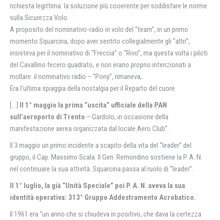
richiesta legittima. la soluzione più cooerente per soddisfare le norme
sulla Sicurezza Volo.
A proposito del nominativo-radio in volo del “team”, in un primo
momento Squarcina, dopo aver sentito collegialmente gli “altri”,
insisteva per il nominativo di “Freccia” o “Rivo”, ma questa volta i piloti
del Cavallino fecero quadrato, e non erano proprio intenzionati a
mollare: il nominativo radio – “Pony”, rimaneva,
Era l’ultima spiaggia della nostalgia per il Reparto del cuore.
[…]
Il 1° maggio la prima “uscita” ufficiale della PAN
sull’aeroporto di Trento
– Gardolo, in occasione della
manifestazione aerea organizzata dal locale Aero Club”.
Il 3 maggio un primo incidente a scapito della vita del “leader” del
gruppo, il Cap. Massimo Scala. Il Gen. Remondino sostiene la P. A. N.
nel continuare la sua attività. Squarcina passa al ruolo di “leader”.
Il 1° luglio, la già “Unità Speciale” poi P. A. N. aveva la sua
identità operativa: 313° Gruppo Addestramento Acrobatico.
Il 1961 era “un anno che si chiudeva in positivo, che dava la certezza