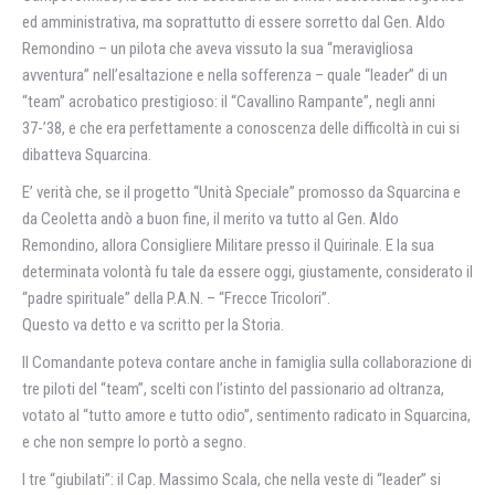
ed amministrativa, ma soprattutto di essere sorretto dal Gen. Aldo
Remondino – un pilota che aveva vissuto la sua “meravigliosa
avventura” nell’esaltazione e nella sofferenza – quale “leader” di un
“team” acrobatico prestigioso: il “Cavallino Rampante”, negli anni
37-’38, e che era perfettamente a conoscenza delle difficoltà in cui si
dibatteva Squarcina.
E’ verità che, se il progetto “Unità Speciale” promosso da Squarcina e
da Ceoletta andò a buon fine, il merito va tutto al Gen. Aldo
Remondino, allora Consigliere Militare presso il Quirinale. E la sua
determinata volontà fu tale da essere oggi, giustamente, considerato il
“padre spirituale” della P.A.N. – “Frecce Tricolori”.
Questo va detto e va scritto per la Storia.
Il Comandante poteva contare anche in famiglia sulla collaborazione di
tre piloti del “team”, scelti con l’istinto del passionario ad oltranza,
votato al “tutto amore e tutto odio”, sentimento radicato in Squarcina,
e che non sempre lo portò a segno.
I tre “giubilati”: il Cap. Massimo Scala, che nella veste di “leader” si