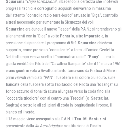
Squarcina
“
Capo formazione
”, ribadendo la certezza che i notevoli
progressi tecnici e coreografici acquisiti derivavano in massima
dall’attento “controllo radio terra-bordo” attuato in “Biga”, controllo
altresì necessario per aumentare la Sicurezza dei voli.
Squarcina
era dunque il nuovo “leader” della P.A.N.; si riprendevano gli
allenamenti con in “Biga” a volte
Panario
, altre
Imparato
e, in
previsione di riprendere il programma di 5+1
Squarcina
chiedeva
supporto, come prezioso “consulente” a terra, all’amico Ceoletta.
Nel frattempo veniva scelto il “nominativo radio”: “
Pony
” ….. era la
giusta eredità dei Piloti del “Cavallino Rampante” che il 1° marzo 1961
erano giunti in volo a Rivolto, intanto tornavano da Pratica di Mare i
primi velivoli verniciati “PAN” : fusoliera e ali colore blu scuro, sulle
fiancate della fusoliera sotto l’abitacolo del Pilota una “losanga” su
fondo azzurro di tonalità scura allungata verso la coda fino alla
“coccarda tricolore” con al centro una “Freccia” (o Saetta; lat.
Sagitta) e sotto le ali ed i piani di coda in longitudinale il rosso, il
bianco ed il verde.
Il 18 maggio viene assegnato alla P.A.N. il
Ten. M. Venturini
proveniente dalla
4a Aerobrigata
in sostituzione di Pinato.