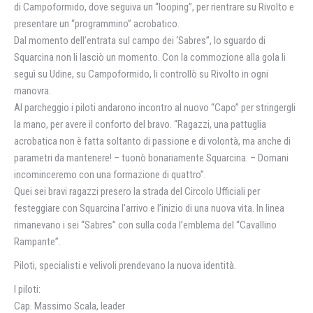
di Campoformido, dove seguiva un “looping”, per rientrare su Rivolto e
presentare un “programmino” acrobatico.
Dal momento dell’entrata sul campo dei ‘Sabres”, lo sguardo di
Squarcina non li lasciò un momento. Con la commozione alla gola li
seguì su Udine, su Campoformido, li controllò su Rivolto in ogni
manovra.
Al parcheggio i piloti andarono incontro al nuovo “Capo” per stringergli
la mano, per avere il conforto del bravo. “Ragazzi, una pattuglia
acrobatica non è fatta soltanto di passione e di volontà, ma anche di
parametri da mantenere! – tuonò bonariamente Squarcina. – Domani
incominceremo con una formazione di quattro”.
Quei sei bravi ragazzi presero la strada del Circolo Ufficiali per
festeggiare con Squarcina l’arrivo e l’inizio di una nuova vita. In linea
rimanevano i sei “Sabres” con sulla coda l’emblema del “Cavallino
Rampante”.
Piloti, specialisti e velivoli prendevano la nuova identità.
I piloti:
Cap. Massimo Scala, leader