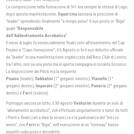
La composizione nella formazione di 5+1 era sempre la stessa di Lugo;
dopo questa manifestazione,
Squarcina
lasciava la posizione di
“leader” riprendendo finalmente “a tempo pieno” il suo posto in “Biga”
quale “
Responsabile
dell’Addestramento Acrobatico
”.
Il mese di luglio fu essenzialmente finalizzato all’inserimento del Cap.
Pisano a “Capo formazione”; il 6 Agosto ci fu il suo debutto ufficiale
da “leader” in una manifestazione organizzata dall’Aero Club di Loreto,
tra l’altro, non su una pista ma in aperta campagna in località Scosicci.
La disposizione dei Piloti era la seguente:
Pisano
(leader),
Sabbatini
(1° gregario sinistro),
Vianello
(1°
gregario destro),
Imparato
(2° gregario sinistro),
Panario
(2° gregario
destro) e
Ferri
(solista).
Purtroppo ancora un lutto, il 30 agosto
Venturini
durante un volo di
“allenamento acrobatico”, voli effettuati singolarmente a turno da tutti
i Piloti e finalizzati a dare la sicurezza e la padronanza del “mezzo
aereo”, con
Ferri
in “Biga”, nell’esecuzione di un “tonneau” basso
impattò sulla pista e decedette.