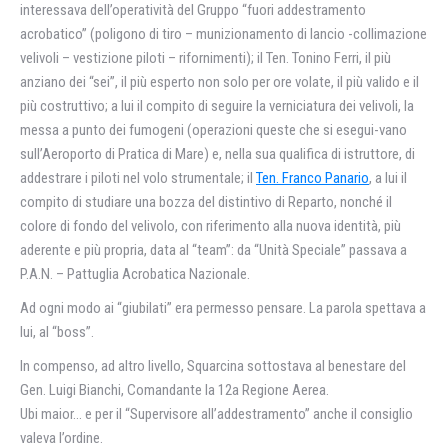
interessava dell’operatività del Gruppo “fuori addestramento
acrobatico” (poligono di tiro – munizionamento di lancio -collimazione
velivoli – vestizione piloti – rifornimenti); il Ten. Tonino Ferri, il più
anziano dei “sei”, il più esperto non solo per ore volate, il più valido e il
più costruttivo; a lui il compito di seguire la verniciatura dei velivoli, la
messa a punto dei fumogeni (operazioni queste che si esegui-vano
sull’Aeroporto di Pratica di Mare) e, nella sua qualifica di istruttore, di
addestrare i piloti nel volo strumentale; il
Ten. Franco Panario
, a lui il
compito di studiare una bozza del distintivo di Reparto, nonché il
colore di fondo del velivolo, con riferimento alla nuova identità, più
aderente e più propria, data al “team”: da “Unità Speciale” passava a
P.A.N. – Pattuglia Acrobatica Nazionale.
Ad ogni modo ai “giubilati” era permesso pensare. La parola spettava a
lui, al “boss”.
In compenso, ad altro livello, Squarcina sottostava al benestare del
Gen. Luigi Bianchi, Comandante la 12a Regione Aerea.
Ubi maior… e per il “Supervisore all’addestramento” anche il consiglio
valeva l’ordine.