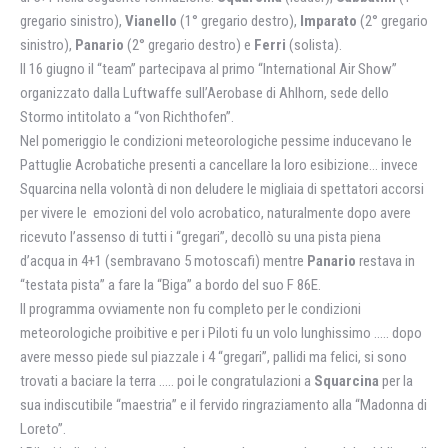
gregario sinistro),
Vianello
(1° gregario destro),
Imparato
(2° gregario
sinistro),
Panario
(2° gregario destro) e
Ferri
(solista).
Il 16 giugno il “team” partecipava al primo “International Air Show”
organizzato dalla Luftwaffe sull’Aerobase di Ahlhorn, sede dello
Stormo intitolato a “von Richthofen”.
Nel pomeriggio le condizioni meteorologiche pessime inducevano le
Pattuglie Acrobatiche presenti a cancellare la loro esibizione… invece
Squarcina nella volontà di non deludere le migliaia di spettatori accorsi
per vivere le emozioni del volo acrobatico, naturalmente dopo avere
ricevuto l’assenso di tutti i “gregari”, decollò su una pista piena
d’acqua in 4+1 (sembravano 5 motoscafi) mentre
Panario
restava in
“testata pista” a fare la “Biga” a bordo del suo F 86E.
Il programma ovviamente non fu completo per le condizioni
meteorologiche proibitive e per i Piloti fu un volo lunghissimo ….. dopo
avere messo piede sul piazzale i 4 “gregari”, pallidi ma felici, si sono
trovati a baciare la terra ….. poi le congratulazioni a
Squarcina
per la
sua indiscutibile “maestria” e il fervido ringraziamento alla “Madonna di
Loreto”.