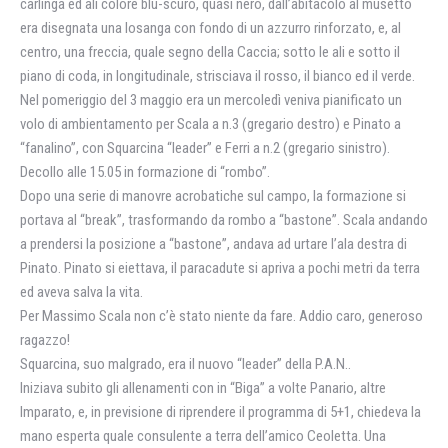
carlinga ed ali colore blu-scuro, quasi nero, dall’abitacolo al musetto
era disegnata una losanga con fondo di un azzurro rinforzato, e, al
centro, una freccia, quale segno della Caccia; sotto le ali e sotto il
piano di coda, in longitudinale, strisciava il rosso, il bianco ed il verde.
Nel pomeriggio del 3 maggio era un mercoledì veniva pianificato un
volo di ambientamento per Scala a n.3 (gregario destro) e Pinato a
“fanalino”, con Squarcina “leader” e Ferri a n.2 (gregario sinistro).
Decollo alle 15.05 in formazione di “rombo”.
Dopo una serie di manovre acrobatiche sul campo, la formazione si
portava al “break”, trasformando da rombo a “bastone”. Scala andando
a prendersi la posizione a “bastone”, andava ad urtare l’ala destra di
Pinato. Pinato si eiettava, il paracadute si apriva a pochi metri da terra
ed aveva salva la vita.
Per Massimo Scala non c’è stato niente da fare. Addio caro, generoso
ragazzo!
Squarcina, suo malgrado, era il nuovo “leader” della P.A.N..
Iniziava subito gli allenamenti con in “Biga” a volte Panario, altre
Imparato, e, in previsione di riprendere il programma di 5+1, chiedeva la
mano esperta quale consulente a terra dell’amico Ceoletta. Una