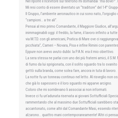
Nel riporre il ricevitore sul telefono mi domandai “ma dove?”. Il
Mi resi conto di essere diventato un “traditore” del 14° Grupp
Il Gruppo, l’ambiente aeronautico in cui sono nato, l’orgoglio
“campioni… a tre ali”.
Pensai al mio primo Comandante, il Maggiore Giudice, all’arg
inimmaginabili oggi: il freddo, la fame, il lavoro infinito a tut
via M.T.D. con gli americani, Pratica di Mare ove ci raggiungev
picchiata”, Cameri – Novara, Pisa e infine Rimini con parentesi 
Eppure non avevo avuto dubbi: la P.A.N. era il mio obiettivo.
La sera stessa ne parlai con uno dei più fraterni amici, il S.
di fumo da lui sprigionata, con il solito sguardo tra lo svanito
gettò sulla branda, come solea fare, ancora in tuta di lavoro.
La notte fu un tonneau continuo nel letto. Al risveglio non o
che già lo sapessero e il loro sguardo mi apparve arcigno.
Coloro che mi sorridevano li associai ai non informati.
Invece ci fu un’adunata riservata ai giovani Sottufficiali Spec
rammentando che al massimo due Sottufficiali sarebbero stati 
accantonato, come altri dal Comandante Masi, essendo ritenuti
alzarono… quattro mani contemporaneamente! Altri ci pensaro