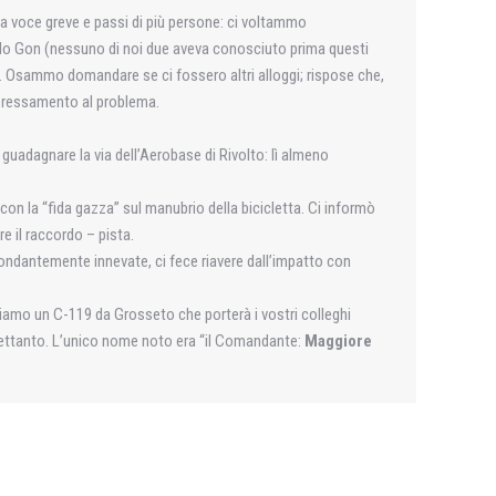
 una voce greve e passi di più persone: ci voltammo
ldo Gon (nessuno di noi due aveva conosciuto prima questi
nto. Osammo domandare se ci fossero altri alloggi; rispose che,
nteressamento al problema.
 guadagnare la via dell’Aerobase di Rivolto: lì almeno
con la “fida gazza” sul manubrio della bicicletta. Ci informò
e il raccordo – pista.
bondantemente innevate, ci fece riavere dall’impatto con
diamo un C-119 da Grosseto che porterà i vostri colleghi
altrettanto. L’unico nome noto era “il Comandante:
Maggiore