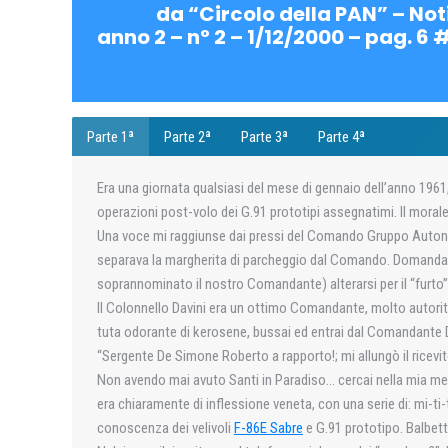
da “Circolo della PAN” – Not
anno 2 – n° 2 – 1/12/2000 – pag. 6 
Parte 1ª
Parte 2ª
Parte 3ª
Parte 4ª
Era una giornata qualsiasi del mese di gennaio dell’anno 1961,
operazioni post-volo dei G.91 prototipi assegnatimi. Il morale 
Una voce mi raggiunse dai pressi del Comando Gruppo Autonom
separava la margherita di parcheggio dal Comando. Domandai 
soprannominato il nostro Comandante) alterarsi per il “furto”
Il Colonnello Davini era un ottimo Comandante, molto autorita
tuta odorante di kerosene, bussai ed entrai dal Comandante Davi
“Sergente De Simone Roberto a rapporto!; mi allungò il ricev
Non avendo mai avuto Santi in Paradiso… cercai nella mia ment
era chiaramente di inflessione veneta, con una serie di: mi-ti-
conoscenza dei velivoli
F-86E Sabre
e G.91 prototipo. Balbett