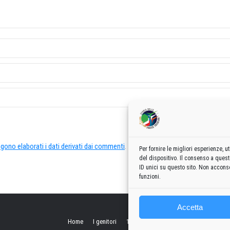
ono elaborati i dati derivati dai commenti
.
Per fornire le migliori esperienze,
del dispositivo. Il consenso a ques
ID unici su questo sito. Non acconse
funzioni.
Accetta
Home
I genitori
1960
1970
1980
1990
2000