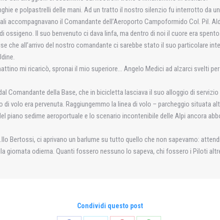
nghie e polpastrelli delle mani. Ad un tratto il nostro silenzio fu interrotto da
iciali accompagnavano il Comandante dell’Aeroporto Campoformido Col. Pil. A
o’ di ossigeno. Il suo benvenuto ci dava linfa, ma dentro di noi il cuore era spe
romise che all’arrivo del nostro comandante ci sarebbe stato il suo particolare i
Udine.
mattino mi ricaricò, spronai il mio superiore… Angelo Medici ad alzarci svelti per
l Comandante della Base, che in bicicletta lasciava il suo alloggio di servizio 
 di volo era pervenuta. Raggiungemmo la linea di volo – parcheggio situata altr
a del piano sedime aeroportuale e lo scenario incontenibile delle Alpi ancora ab
l M.llo Bertossi, ci aprivano un barlume su tutto quello che non sapevamo: atten
 nella giornata odierna. Quanti fossero nessuno lo sapeva, chi fossero i Piloti 
Condividi questo post