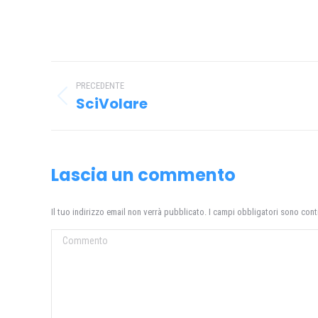
Naviga
PRECEDENTE
tra
SciVolare
Post
i
precedente:
post
Lascia un commento
Il tuo indirizzo email non verrà pubblicato. I campi obbligatori sono con
Commento