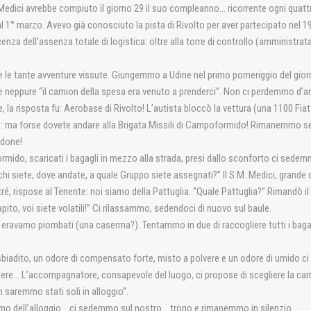
. Medici avrebbe compiuto il giorno 29 il suo compleanno… ricorrente ogni quat
l 1° marzo. Avevo già conosciuto la pista di Rivolto per aver partecipato nel 1
enza dell’assenza totale di logistica: oltre alla torre di controllo (amministrat
re… e le tante avventure vissute. Giungemmo a Udine nel primo pomeriggio del gior
che neppure “il camion della spesa era venuto a prenderci”. Non ci perdemmo d’
, la risposta fu: Aerobase di Rivolto! L’autista bloccò la vettura (una 1100 Fi
e: ma forse dovete andare alla Brigata Missili di Campoformido! Rimanemmo senz
idone!
rmido, scaricati i bagagli in mezzo alla strada, presi dallo sconforto ci sedem
, chi siete, dove andate, a quale Gruppo siete assegnati?” Il S.M. Medici, grand
tré, rispose al Tenente: noi siamo della Pattuglia. “Quale Pattuglia?” Rimandò il
pito, voi siete volatili!” Ci rilassammo, sedendoci di nuovo sul baule.
ve eravamo piombati (una caserma?). Tentammo in due di raccogliere tutti i baga
adito, un odore di compensato forte, misto a polvere e un odore di umido ci ac
mere… L’accompagnatore, consapevole del luogo, ci propose di scegliere la ca
 saremmo stati soli in alloggio”.
rno dell’alloggio… ci sedemmo sul nostro… trono e rimanemmo in silenzio.