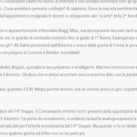
 Comandante Davini mi chiese di riflettere e che avrebbe informato tutti gli specia
o. Cosa avrebbero pensato i colleghi? Ai superiori, forse la mia vita sentimenta
 dell’appartenenza malgrado le dicerie lo relegassero allo “scarto” della 2^ Aero
uto e apparentemente inflessibile Magg. Masi, ma decisamente lasciare tanti am
te le ore, le guardie di sentinella montate fino al grado di 1° Aviere, il peregrin
ano gli F-86 Sabre provenienti dall’America e reduci dalla guerra di Corea, le p
nei poligoni di Crotone e Brindisi. Incredibile!
M. Medici Angelo, specialista ben preparato e intelligente. Alla mia informazione
 e il divertito. Gli dissi che io avevo accettato senza neanche dirlo con le parol
savo guardare il S.M. Medici perché temevo che mi avesse preso in giro; soprat
ialisti del 14° Gruppo. Il Comandante informò tutti i presenti della opportunità d
trasferiti. Fui preso da scoramento, ricordando la brutta analoga esperienza vis
 più utili per l’attività intensissima del 14° Gruppo. Ma quando ci fu la fati
no qualche giorno ed infine non se ne parlò più.