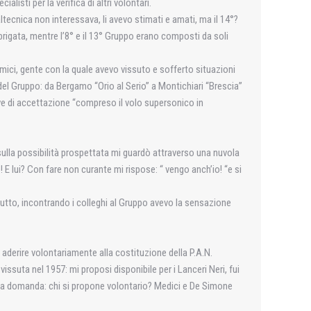
listi per la verifica di altri volontari.
ltecnica non interessava, li avevo stimati e amati, ma il 14°?
brigata, mentre l’8° e il 13° Gruppo erano composti da soli
ici, gente con la quale avevo vissuto e sofferto situazioni
are del Gruppo: da Bergamo “Orio al Serio” a Montichiari “Brescia”
rove di accettazione “compreso il volo supersonico in
 sulla possibilità prospettata mi guardò attraverso una nuvola
e! E lui? Con fare non curante mi rispose: “ vengo anch’io! “e si
tutto, incontrando i colleghi al Gruppo avevo la sensazione
i aderire volontariamente alla costituzione della P.A.N.
suta nel 1957: mi proposi disponibile per i Lanceri Neri, fui
dica domanda: chi si propone volontario? Medici e De Simone