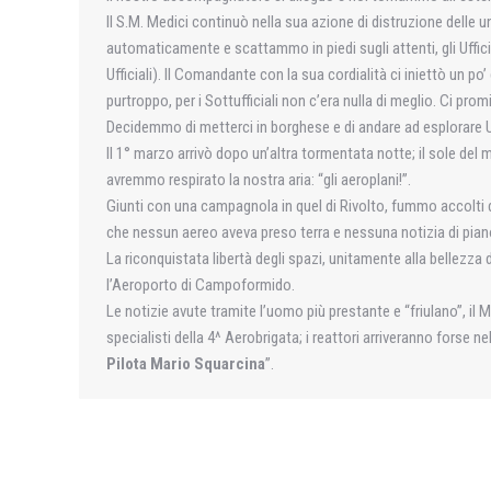
Il S.M. Medici continuò nella sua azione di distruzione delle u
automaticamente e scattammo in piedi sugli attenti, gli Uff
Ufficiali). Il Comandante con la sua cordialità ci iniettò un p
purtroppo, per i Sottufficiali non c’era nulla di meglio. Ci p
Decidemmo di metterci in borghese e di andare ad esplorare 
Il 1° marzo arrivò dopo un’altra tormentata notte; il sole del 
avremmo respirato la nostra aria: “gli aeroplani!”.
Giunti con una campagnola in quel di Rivolto, fummo accolti da
che nessun aereo aveva preso terra e nessuna notizia di piano
La riconquistata libertà degli spazi, unitamente alla bellezz
l’Aeroporto di Campoformido.
Le notizie avute tramite l’uomo più prestante e “friulano”, i
specialisti della 4^ Aerobrigata; i reattori arriveranno forse
Pilota Mario Squarcina
”.