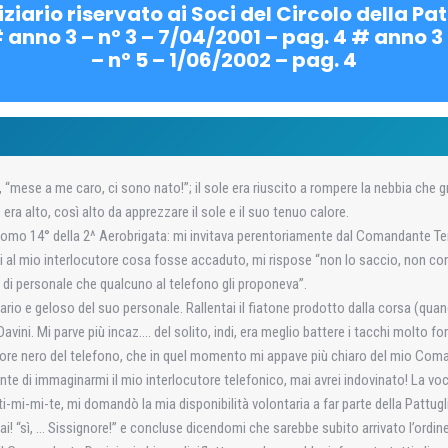
iziario riservato ai Soci del Circolo della P
# anno 3 – n° 3 – 7/04/2001 – pag. 4 # anno 3 
– n° 5 – 1/06/2002 – pag. 4
 “mese a me caro, ci sono nato!”; il sole era riuscito a rompere la nebbia che g
era alto, così alto da apprezzare il sole e il suo tenuo calore.
o 14° della 2^ Aerobrigata: mi invitava perentoriamente dal Comandante Ten. C
al mio interlocutore cosa fosse accaduto, mi rispose “non lo saccio, non co
 di personale che qualcuno al telefono gli proponeva”.
rio e geloso del suo personale. Rallentai il fiatone prodotto dalla corsa (qua
ni. Mi parve più incaz…. del solito, indi, era meglio battere i tacchi molto fort
itore nero del telefono, che in quel momento mi appave più chiaro del mio Coma
e di immaginarmi il mio interlocutore telefonico, mai avrei indovinato! La voce
ti-mi-mi-te, mi domandò la mia disponibilità volontaria a far parte della Pattug
ai! “sì, … Sissignore!” e concluse dicendomi che sarebbe subito arrivato l’ordin