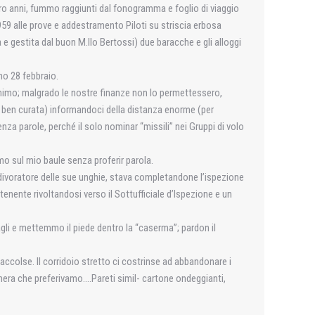
tro anni, fummo raggiunti dal fonogramma e foglio di viaggio
959 alle prove e addestramento Piloti su striscia erbosa
a e gestita dal buon M.llo Bertossi) due baracche e gli alloggi
no 28 febbraio.
animo; malgrado le nostre finanze non lo permettessero,
at ben curata) informandoci della distanza enorme (per
a parole, perché il solo nominar “missili” nei Gruppi di volo
mo sul mio baule senza proferir parola.
e divoratore delle sue unghie, stava completandone l’ispezione
 tenente rivoltandosi verso il Sottufficiale d’Ispezione e un
gli e mettemmo il piede dentro la “caserma”; pardon il
colse. Il corridoio stretto ci costrinse ad abbandonare i
mera che preferivamo….Pareti simil- cartone ondeggianti,