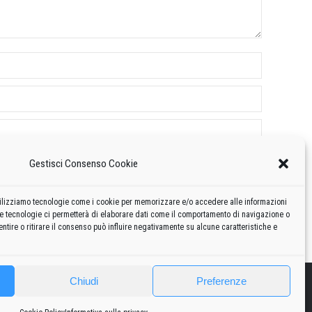
Gestisci Consenso Cookie
 utilizziamo tecnologie come i cookie per memorizzare e/o accedere alle informazioni
te tecnologie ci permetterà di elaborare dati come il comportamento di navigazione o
ntire o ritirare il consenso può influire negativamente su alcune caratteristiche e
Chiudi
Preferenze
2010
2020
Curiosità
Risorse
Privacy policy
-
Cookie policy