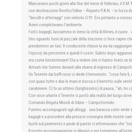
Mancavano pochi giorni alla fine del mese di febbraio, il S.M
con destinazione Rivolto/Udine – Reparto P.A.N. – in forza da
“decolli e atterraggi” con velivolo G.91. Ero pertanto a conosc
Avieri completavano l’ambiente.
Fatti i bagagli, lasciammo in treno la città di Rimini, il cuo
Uno sguardo fuori al piazzale della stazione ci fece capire 
prendemmo un taxi. Il conducente chiese la via da raggiungere
l’epoca) da percorrere e quindi il costo. Subito dopo aggiuns
era come bestemmiare! Sta a vedere che ci hanno tirato un b
Arrivati che fummo davanti alla sbarra di ingresso di Campofo
Un Tenente dai baffi rossi ci diede il benvenuto…”cosa fate lì
con quasi tutte e due le mani in bocca e il berretto sulle venti
carabiniere. Ci fu un attimo (lunghissimo) di pausa…”ah, ho ca
Con voce urlante il Tenente ci portò alla realtà del luogo do
Comando Brigata Missili di Udine – Campoformido.
Fummo accompagnati agli alloggi… una baracca color verde sbi
bagagli e a procedere alla presa in consegna delle nostre ca
buchi sul pavimento e piede di parete ci informavano che “non
Il nostro accompagnatore si dileguò e noi tornammo all’este