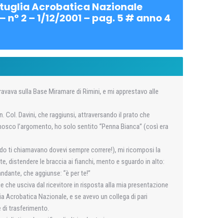
attuglia Acrobatica Nazionale
– n° 2 – 1/12/2001 – pag. 5 # anno 4
ravava sulla Base Miramare di Rimini, e mi apprestavo alle
ol. Davini, che raggiunsi, attraversando il prato che
nosco l’argomento, ho solo sentito “Penna Bianca” (così era
ndo ti chiamavano dovevi sempre correre!), mi ricomposi la
e, distendere le braccia ai fianchi, mento e sguardo in alto:
ndante, che aggiunse: “è per te!”
 che usciva dal ricevitore in risposta alla mia presentazione
lia Acrobatica Nazionale, e se avevo un collega di pari
e di trasferimento.