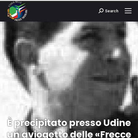
Search
Cerca:
È precipitato presso Udine
un aviogetto delle «Frecce
Tu sei qui: