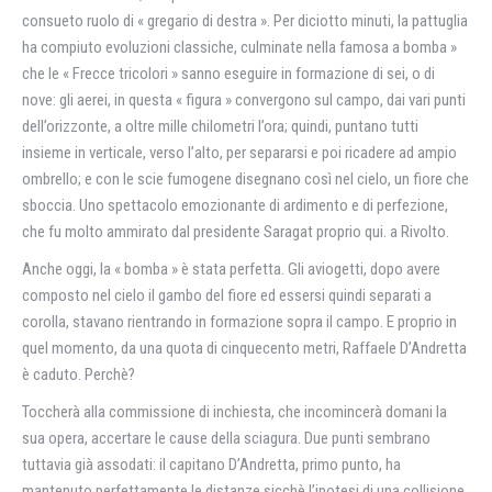
consueto ruolo di « gregario di destra ». Per diciotto minuti, la pattuglia
ha compiuto evoluzioni classiche, culminate nella famosa a bomba »
che le « Frecce tricolori » sanno eseguire in formazione di sei, o di
nove: gli aerei, in questa « figura » convergono sul campo, dai vari punti
dell’orizzonte, a oltre mille chilometri l’ora; quindi, puntano tutti
insieme in verticale, verso l’alto, per separarsi e poi ricadere ad ampio
ombrello; e con le scie fumogene disegnano così nel cielo, un fiore che
sboccia. Uno spettacolo emozionante di ardimento e di perfezione,
che fu molto ammirato dal presidente Saragat proprio qui. a Rivolto.
Anche oggi, la « bomba » è stata perfetta. Gli aviogetti, dopo avere
composto nel cielo il gambo del fiore ed essersi quindi separati a
corolla, stavano rientrando in formazione sopra il campo. E proprio in
quel momento, da una quota di cinquecento metri, Raffaele D’Andretta
è caduto. Perchè?
Toccherà alla commissione di inchiesta, che incomincerà domani la
sua opera, accertare le cause della sciagura. Due punti sembrano
tuttavia già assodati: il capitano D’Andretta, primo punto, ha
mantenuto perfettamente le distanze sicchè l’ipotesi di una collisione