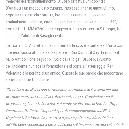
manovra del ricongiungimento. Di Lollo effettua un looping e
D’Andretta un mezzo otto cubano. Inspiegabilmente quest’ultimo,
dopo una traiettoria corretta, invece di assumere un assetto
gradualmente cabrato, inizia una picchiata che, arrivata a quasi 30°,
porta il G.91 (MM.6256) a distruggersi al suolo in località S.Giorgio, fra
la base e l’abitato di Basagliapenta.
La morte di D ‘Andretta, che non tenta il lancio, è istantanea. L’urto con
il terreno lascia allibiti e senza parole il Cap Cumin, il Cap. Franzoi e il
M.llo Anticoli, che seguono il volo dalla “biga”. Di Lollo, avvisato
dell’incidente riunisce la formazione e si porta all’atterraggio. Per
Valentino è la perdita di un amico. Queste le sue parole che raccontano
sinteticamente l’incidente:
“Decollavo da N°4 di una formazione acrobatica di 6 velivoli per una
normale esercitazione di acrobazia sul campo. Concludevamo il
programma, fino ad allora normalmente svolto, con la bomba. Dopo
l’incrocio effettuavo l’imperiale per il ricongiungimento sul N° 6
Capitano D’Andretta. La manovra è proseguita normalmente fino
all’atto della richiamata a circa 500 piedi sul terreno, con una velocità di