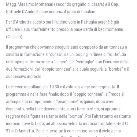
Magg. Massimo Montanari (secondo gregario di destra) e il Cap.
Raffaele D’Andretta che ricoprirà il ruolo di fanalino.
Per D’Andretta questo sarà l’ultimo volo in Pattuglia perchè è già
ufficiale il suo trasferimento presso la base sarda di Decimomannu
(Cagliari).
Il programma che dovranno eseguire sarà composto da un tonneau a
sinistra in formazione a “cuneo”, da un looping in “linea di fronte”, da
un looping in formazione a “cuneo”, dal “ventaglio” con l’incrocio delle
due formazioni, dal “doppio tonneau” alla quale seguirà la “bomba” e il
successivo incrocio.
Le Frecce decollano alle 10.30 e il volo si svolge con regolarità. Il
programma è nella fase finale; dopo il “doppio tonneau” le Frecce si
arrampicano componendo il “piramidone” e, quindi, dopo aver
disegnato, nella fase discendente, con i fumi lo stelo, si aprono a
raggiera nella figura esaltante della “bomba”. Poi l’altrettanto esaltante
incrocio dove Di Lollo, ad altissima velocità incrocia frontalmente il G.
91 di D’Andretta. Poi di nuovo tutti con il muso verso il cielo per la