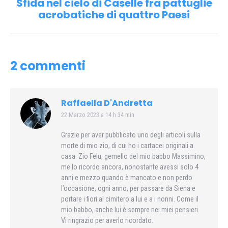
Sfida nel cielo di Caselle fra pattuglie
Prossimo
acrobatiche di quattro Paesi
post:
2 commenti
Raffaella D'Andretta
22 Marzo 2023 a 14 h 34 min
says:
Grazie per aver pubblicato uno degli articoli sulla
morte di mio zio, di cui ho i cartacei originali a
casa. Zio Felu, gemello del mio babbo Massimino,
me lo ricordo ancora, nonostante avessi solo 4
anni e mezzo quando è mancato e non perdo
l’occasione, ogni anno, per passare da Siena e
portare i fiori al cimitero a lui e a i nonni. Come il
mio babbo, anche lui è sempre nei miei pensieri.
Vi ringrazio per averlo ricordato.