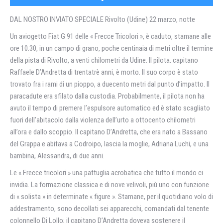
DAL NOSTRO INVIATO SPECIALE Rivolto (Udine) 22 marzo, notte
Un aviogetto Fiat G 91 delle « Frecce Tricolori », è caduto, stamane alle
ore 10.30, in un campo di grano, poche centinaia di metri oltre il termine
della pista di Rivolto, a venti chilometri da Udine. Il pilota. capitano
Raffaele D’Andretta di trentatrè anni, è morto. Il suo corpo è stato
trovato fra i rami di un pioppo, a duecento metri dal punto d’impatto. Il
paracadute era sfilato dalla custodia. Probabilmente, il pilota non ha
avuto il tempo di premere l’espulsore automatico ed è stato scagliato
fuori dell’abitacolo dalla violenza dell’urto a ottocento chilometri
all’ora e dallo scoppio. Il capitano D’Andretta, che era nato a Bassano
del Grappa e abitava a Codroipo, lascia la moglie, Adriana Luchi, e una
bambina, Alessandra, di due anni.
Le « Frecce tricolori » una pattuglia acrobatica che tutto il mondo ci
invidia. La formazione classica e di nove velivoli, più uno con funzione
di « solista » in determinate « figure ». Stamane, per il quotidiano volo di
addestramento, sono decollati sei apparecchi, comandati dal tenente
colonnello Di Lollo; il capitano D’Andretta doveva sostenere il