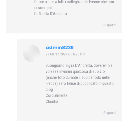
Onore a lui e a tutti i colleghi delle Frecce che non
ci sono più.
Raffaella D’Andretta
Rispondi
admin8235
27 Marzo 2023 a 8 h 26 min
says:
Buongiorno sig.ra D’Andretta, dovere!!! Se
volesse inviarmi qualcosa di suo zio
(anche foto durante il suo periodo nelle
Frecce) sarò felice di pubblicato in questo
blog
Cordialmente
Claudio
Rispondi