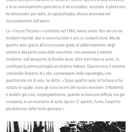
o di un avvicinamento pericoloso è da escludere; secondo: il pilota non
ha denunciato per radio, al capopattuglia, alcuna anomalia nel
funzionamento dell’aereo.
Le « Frecce Tricolori » costituite nel 1960, hanno avuto fino ad ora tre
incidenti mortali: due in esercitazione e uno in competizione. Ma da
quattro anni, grazie all’eccezionale grado di addestramento degli
uomini e alla perfezione delle macchine. non avveniva il minimo
incidente, sull’aeroporto di Rivolto dove, oltre trent’anni or sono, fu
costituita la prima pattuglia acrobatica italiana. Questa sera, il tenente
colonnello Roberto di Lollo, comandante della squadriglia, con
quattromila ore di volo, ha detto: « Dopo quattro anni, la fortuna ci ha
voltato le spalle; sono gli sono incerti del nostro mestiere. D’Andretta
è andato giù così, inspiegabilmente, quando la manovra difficile era già
compiuta, in un momento di tutto riposo. E’ questo, forse, l’aspetto
più doloroso della triste giornata ».