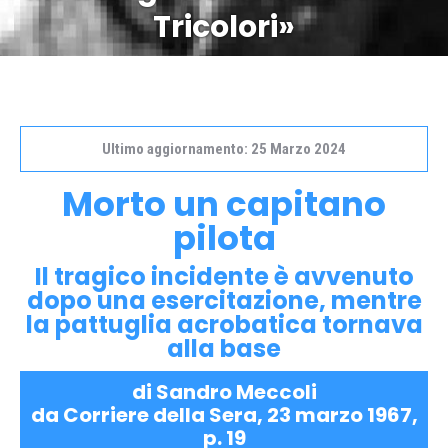
Tricolori»
Ultimo aggiornamento: 25 Marzo 2024
Morto un capitano
pilota
Il tragico incidente è avvenuto
dopo una esercitazione, mentre
la pattuglia acrobatica tornava
alla base
di Sandro Meccoli
da Corriere della Sera, 23 marzo 1967,
p. 19