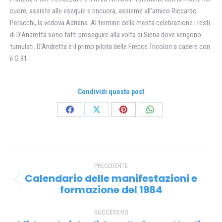
cuore, assiste alle esequie e rincuora, assieme all’amico Riccardo
Peracchi, la vedova Adriana. Al termine della mesta celebrazione i resti
di D’Andretta sono fatti proseguire alla volta di Siena dove vengono
tumulati. D’Andretta è il primo pilota delle Frecce Tricolori a cadere con
il G.91.
Condividi questo post
Condividi
Condividi
Condividi
Condividi
su
su
su
su
Facebook
X
Pinterest
WhatsApp
Naviga
PRECEDENTE
tra
Calendario delle manifestazioni e
Post
i
formazione del 1984
precedente:
post
SUCCESSIVO