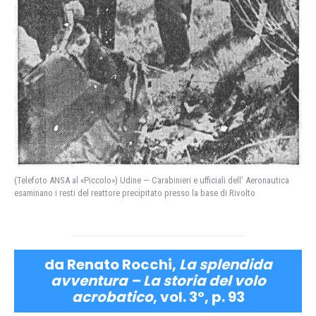
(Telefoto ANSA al «Piccolo») Udine — Carabinieri e ufficiali dell’ Aeronautica
esaminano i resti del reattore precipitato presso la base di Rivolto
da Renato Rocchi,
La splendida
avventura – La storia del volo
acrobatico
, vol. 3°, p. 93