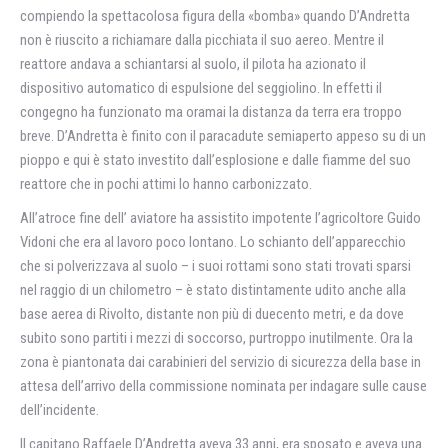
compiendo la spettacolosa figura della «bomba» quando D’Andretta
non è riuscito a richiamare dalla picchiata il suo aereo. Mentre il
reattore andava a schiantarsi al suolo, il pilota ha azionato il
dispositivo automatico di espulsione del seggiolino. In effetti il
congegno ha funzionato ma oramai la distanza da terra era troppo
breve. D’Andretta è finito con il paracadute semiaperto appeso su di un
pioppo e qui è stato investito dall’esplosione e dalle fiamme del suo
reattore che in pochi attimi lo hanno carbonizzato.
All’atroce fine dell’ aviatore ha assistito impotente l’agricoltore Guido
Vidoni che era al lavoro poco lontano. Lo schianto dell’apparecchio
che si polverizzava al suolo – i suoi rottami sono stati trovati sparsi
nel raggio di un chilometro – è stato distintamente udito anche alla
base aerea di Rivolto, distante non più di duecento metri, e da dove
subito sono partiti i mezzi di soccorso, purtroppo inutilmente. Ora la
zona è piantonata dai carabinieri del servizio di sicurezza della base in
attesa dell’arrivo della commissione nominata per indagare sulle cause
dell’incidente.
Il capitano Raffaele D’Andretta aveva 33 anni, era sposato e aveva una