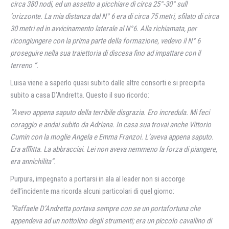
circa 380 nodi, ed un assetto a picchiare di circa 25°-30° sull
‘orizzonte. La mia distanza dal N° 6 era di circa 75 metri, sfilato di circa
30 metri ed in avvicinamento laterale al N°6. Alla richiamata, per
ricongiungere con la prima parte della formazione, vedevo il N° 6
proseguire nella sua traiettoria di discesa fino ad impattare con il
terreno “.
Luisa viene a saperlo quasi subito dalle altre consorti e si precipita
subito a casa D’Andretta. Questo il suo ricordo:
“Avevo appena saputo della terribile disgrazia. Ero incredula. Mi feci
coraggio e andai subito da Adriana. In casa sua trovai anche Vittorio
Cumin con la moglie Angela e Emma Franzoi. L’aveva appena saputo.
Era afflitta. La abbracciai. Lei non aveva nemmeno la forza di piangere,
era annichilita”.
Purpura, impegnato a portarsi in ala al leader non si accorge
dell’incidente ma ricorda alcuni particolari di quel giorno:
“Raffaele D’Andretta portava sempre con se un portafortuna che
appendeva ad un nottolino degli strumenti; era un piccolo cavallino di