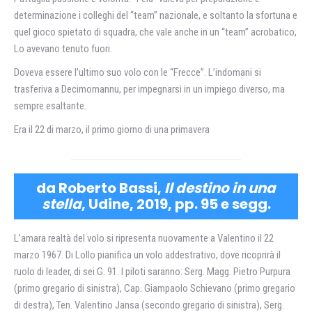
determinazione i colleghi del “team” nazionale, e soltanto la sfortuna e
quel gioco spietato di squadra, che vale anche in un “team” acrobatico,
Lo avevano tenuto fuori.
Doveva essere l’ultimo suo volo con le “Frecce”. L’indomani si
trasferiva a Decimomannu, per impegnarsi in un impiego diverso, ma
sempre esaltante.
Era il 22 di marzo, il primo giorno di una primavera
da Roberto Bassi,
Il destino in una
stella
, Udine, 2019, pp. 95 e segg.
L’amara realtà del volo si ripresenta nuovamente a Valentino il 22
marzo 1967. Di Lollo pianifica un volo addestrativo, dove ricoprirà il
ruolo di leader, di sei G. 91. I piloti saranno: Serg. Magg. Pietro Purpura
(primo gregario di sinistra), Cap. Giampaolo Schievano (primo gregario
di destra), Ten. Valentino Jansa (secondo gregario di sinistra), Serg.