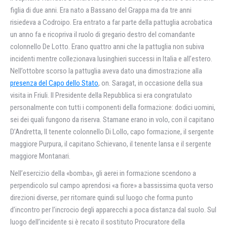
figlia di due anni. Era nato a Bassano del Grappa ma da tre anni
risiedeva a Codroipo. Era entrato a far parte della pattuglia acrobatica
un anno fa e ricopriva il ruolo di gregario destro del comandante
colonnello De Lotto. Erano quattro anni che la pattuglia non subiva
incidenti mentre collezionava lusinghieri successi in Italia e all’estero.
Nell’ottobre scorso la pattuglia aveva dato una dimostrazione alla
presenza del Capo dello Stato
, on. Saragat, in occasione della sua
visita in Friuli. Il Presidente della Repubblica si era congratulato
personalmente con tutti i componenti della formazione: dodici uomini,
sei dei quali fungono da riserva. Stamane erano in volo, con il capitano
D’Andretta, Il tenente colonnello Di Lollo, capo formazione, il sergente
maggiore Purpura, il capitano Schievano, il tenente lansa e il sergente
maggiore Montanari.
Nell’esercizio della «bomba», gli aerei in formazione scendono a
perpendicolo sul campo aprendosi «a fiore» a bassissima quota verso
direzioni diverse, per ritornare quindi sul luogo che forma punto
d’incontro per l’incrocio degli apparecchi a poca distanza dal suolo. Sul
luogo dell’incidente si è recato il sostituto Procuratore della