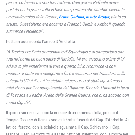
pezza. Lo hanno trovato tra i rottami. Quel giorno Raffaele aveva
portato per la prima volta in base una persona che sarebbe diventata
un grande amico delle Frecce,
Bruno Garbuio, in arte Brugar
, pilota ed
artista. Quest’ultimo era accanto a Franzoi, Cumin e Anticoli, quando
successe l’incidente”.
Pettarin così ricorda l’amico D ‘Andretta:
“A Treviso era il mio comandante di Squadriglia e si comportava con
tutti noi come un buon padre di famiglia. Mi ero arruolato prima di lui
ed avevo più esperienza di volo e questo lui lo riconosceva con
rispetto. È stato lui a spingermi a fare il concorso per transitare nella
categoria Ufficiali e mi ha aiutato nel percorso di studi agevolando i
miei sforzi per il conseguimento del Diploma. Ricordo i funerali in terra
di Toscana e il padre, Ardito della Grande Guerra, che ci ha accolto con
molta dignità”.
Il giorno successivo, con la cornice di un’immensa folla, presso il
Tempio Ossario di Udine sono celebrati i funerali del Cap. D’Andretta. Ai
lati del feretro, con la sciabola sguainata, il Cap. Schievano, il Cap.
Franzoi, il Ten. Ferrazzutti e il M.llo Anticoli. Valentino, con la morte nel