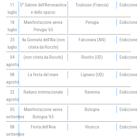
11
5° Salone dell’Aeronautica
Toulouse (Francia)
Esibizion
luglio
e dello spazio
18
Manifestazione aerea
Perugia
Esibizion
luglio
Perugia ’65
25
4a Giornata dell’Ala (non
Falconara (AN)
Esibizion
luglio
citata da Rocchi)
04
(non citata da Rocchi)
Rivolto (UD)
Esibizion
agosto
08
La festa del mare
Lignano (UD)
Esibizion
agosto
22
Raduno internazionale
Ravenna
Esibizion
agosto
05
Manifestazione aerea
Bologna
Esibizion
settembre
Bologna ’65
08
Festa dell’Aria
Vicenza
Esibizion
settembre