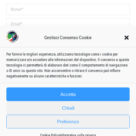
Nome *
Email *
Sito web
Gestisci Consenso Cookie
Per fornire le migliori esperienze, utilizziamo tecnologie come i cookie per
COMMENTI SUL POST
memorizzare e/o accedere alle informazioni del dispositivo. Il consenso a queste
tecnologie ci permetterà di elaborare dati come il comportamento di navigazione
Questo sito utilizza Akismet per ridurre lo spam.
Scopri come vengono
o ID unici su questo sito. Non acconsentire o ritirare il consenso può influire
elaborati i dati derivati dai commenti
.
negativamente su alcune caratteristiche e funzioni.
Accetta
Chiudi
Preferenze
Cookie Policy
Informativa sulla privacy
Frecce