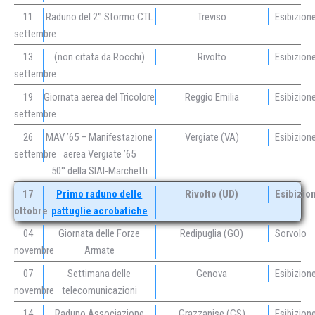
11
Raduno del 2° Stormo CTL
Treviso
Esibizion
settembre
13
(non citata da Rocchi)
Rivolto
Esibizion
settembre
19
Giornata aerea del Tricolore
Reggio Emilia
Esibizion
settembre
26
MAV ’65 – Manifestazione
Vergiate (VA)
Esibizion
settembre
aerea Vergiate ’65
50° della SIAI-Marchetti
17
Primo raduno delle
Rivolto (UD)
Esibizio
ottobre
pattuglie acrobatiche
04
Giornata delle Forze
Redipuglia (GO)
Sorvolo
novembre
Armate
07
Settimana delle
Genova
Esibizion
novembre
telecomunicazioni
14
Raduno Associazione
Grazzanise (CS)
Esibizion