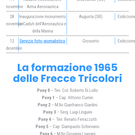
novembre
Arma Aeronautica
28
Inaugurazione monumento
Augusta (SR)
Esibizion
novembre
ai Caduti dell’Aeronautica e
della Marina
12
Servizio foto-giornalistico
Grosseto
Esibizion
dicembre
La formazione 1965
delle Frecce Tricolori
Pony 0
– Ten. Col. Roberto Di Lollo
Pony 1
– Cap. Vittorio Cumin
Pony 2
– M.llo Gianfranco Giardini
Pony 3
– Serg. Luigi Linguini
Pony 4
– Ten. Renato Ferrazzutti
Pony 5
– Cap. Giampaolo Schievano
Pony 6
– M.llo Giovanni Liverani