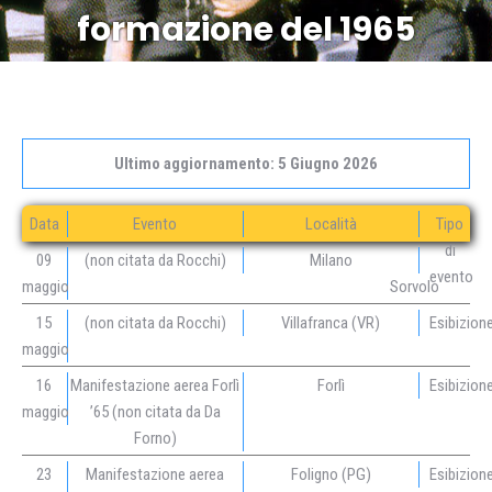
formazione del 1965
Ultimo aggiornamento: 5 Giugno 2026
Data
Evento
Località
Tipo
di
09
(non citata da Rocchi)
Milano
evento
maggio
Sorvolo
15
(non citata da Rocchi)
Villafranca (VR)
Esibizion
maggio
16
Manifestazione aerea Forlì
Forlì
Esibizion
maggio
’65 (non citata da Da
Forno)
23
Manifestazione aerea
Foligno (PG)
Esibizion