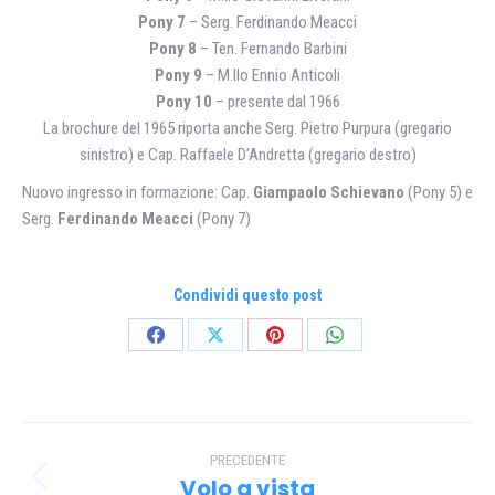
Pony 7
– Serg. Ferdinando Meacci
Pony 8
– Ten. Fernando Barbini
Pony 9
– M.llo Ennio Anticoli
Pony 10
– presente dal 1966
La brochure del 1965 riporta anche Serg. Pietro Purpura (gregario
sinistro) e Cap. Raffaele D’Andretta (gregario destro)
Nuovo ingresso in formazione: Cap.
Giampaolo Schievano
(Pony 5) e
Serg.
Ferdinando Meacci
(Pony 7)
Condividi questo post
Condividi
Condividi
Condividi
Condividi
su
su
su
su
Facebook
X
Pinterest
WhatsApp
Naviga
PRECEDENTE
tra
Volo a vista
Post