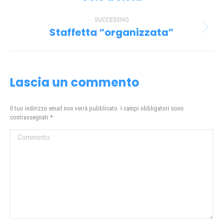
i
precedente:
SUCCESSIVO
post
Staffetta “organizzata”
Prossimo
post:
Lascia un commento
Il tuo indirizzo email non verrà pubblicato. I campi obbligatori sono
contrassegnati
*
Commento