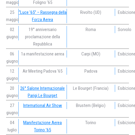
maggio
Foligno ’65
25
“Luce ’65” – Rassegna della
Rivolto (UD)
Esibizion
maggio
Forza Aerea
02
19° anniversario
Roma
Sorvolo
giugno
proclamazione della
Repubblica
06
1a manifestazione aerea
Carpi (MO)
Esibizion
giugno
12
Air Meeting Padova ’65
Padova
Esibizion
giugno
20
26° Salone Internazionale
Le Bourget (Francia)
Esibizion
giugno
Parigi Le Bourget
27
International Air Show
Brustem (Belgio)
Esibizion
giugno
04
Manifestazione Aerea
Torino
Esibizion
luglio
Torino ’65