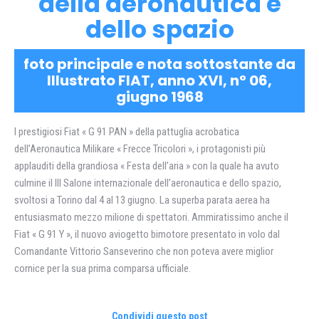
della aeronautica e
dello spazio
foto principale e nota sottostante da
Illustrato FIAT, anno XVI, n° 06,
giugno 1968
I prestigiosi Fiat « G 91 PAN » della pattuglia acrobatica
dell’Aeronautica Milikare « Frecce Tricolori », i protagonisti più
applauditi della grandiosa « Festa dell’aria » con la quale ha avuto
culmine il III Salone internazionale dell’aeronautica e dello spazio,
svoltosi a Torino dal 4 al 13 giugno. La superba parata aerea ha
entusiasmato mezzo milione di spettatori. Ammiratissimo anche il
Fiat « G 91 Y », il nuovo aviogetto bimotore presentato in volo dal
Comandante Vittorio Sanseverino che non poteva avere miglior
cornice per la sua prima comparsa ufficiale.
Condividi questo post