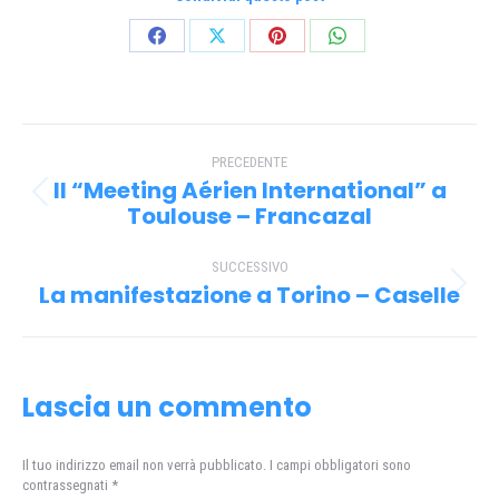
Condividi
Condividi
Condividi
Condividi
su
su
su
su
Facebook
X
Pinterest
WhatsApp
Naviga
PRECEDENTE
tra
Il “Meeting Aérien International” a
Post
i
Toulouse – Francazal
precedente:
post
SUCCESSIVO
La manifestazione a Torino – Caselle
Prossimo
post:
Lascia un commento
Il tuo indirizzo email non verrà pubblicato. I campi obbligatori sono
contrassegnati
*