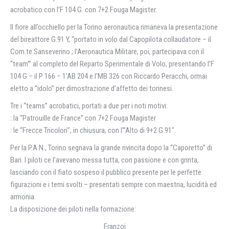
acrobatico con l’F 104 G. con 7+2 Fouga Magister.
Il fiore all’occhiello per la Torino aeronautica rimaneva la presentazione
del bireattore G.91 Y, “portato in volo dal Capopilota collaudatore – il
Com.te Sanseverino ; l’Aeronautica Militare, poi, partecipava con il
“team'” al completo del Reparto Sperimentale di Volo, presentando I’F
104 G – il P 166 – 1’AB 204 e l’MB 326 con Riccardo Peracchi, ormai
eletto a “idolo” per dimostrazione d’affetto dei torinesi.
Tre i “teams” acrobatici, portati a due per i noti motivi:
: la “Patrouille de France” con 7+2 Fouga Magister
: le “Frecce Tricolori”, in chiusura, con l'”Alto di 9+2 G.91″.
Per la P.A.N., Torino segnava la grande rivincita dopo la “Caporetto” di
Bari. I piloti ce l’avevano messa tutta, con passione e con grinta,
lasciando con il fiato sospeso il pubblico presente per le perfette
figurazioni e i temi svolti – presentati sempre con maestria, lucidità ed
armonia.
La disposizione dei piloti nella formazione:
Franzoi