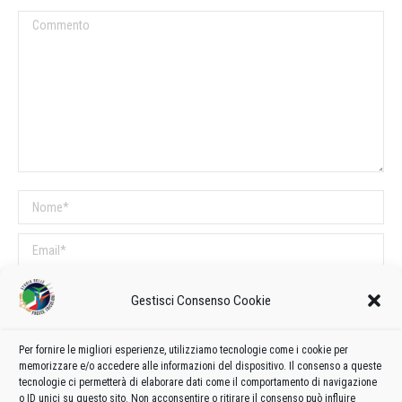
Commento
Nome *
Email *
Sito web
Gestisci Consenso Cookie
COMMENTI SUL POST
Per fornire le migliori esperienze, utilizziamo tecnologie come i cookie per
memorizzare e/o accedere alle informazioni del dispositivo. Il consenso a queste
Questo sito utilizza Akismet per ridurre lo spam.
Scopri come vengono
tecnologie ci permetterà di elaborare dati come il comportamento di navigazione
o ID unici su questo sito. Non acconsentire o ritirare il consenso può influire
elaborati i dati derivati dai commenti
.