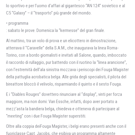
lo sportivo e per l’uomo d’affari al gigantesco “AN 124” sovietico e al
C5 “Galaxy” – il “trasporto” più grande del mondo.
• programma
: sabato le prove. Domenica la “kermesse” del gran finale.
Al mattino, tra un volo di prova e un elicottero in dimostrazione,
atterrava il “Caravelle” della S.A.M., che inaugurava la linea Roma-
Torino, con a bordo giornalisti e invitati all Salone, quando, imboccato
il raccordo di rullaggio, pur battendo con il ruotino la “linea arancione”,
con l’estremità dell’ala sinistra mozzava i periscopi dei Fouga Magister
della pattuglia acrobatica belga. Alle grida degli specialisti, il pilota del
bireattore bloccò il velivolo, risparmiando il quinto e il sesto Fouga.
E i “Diables Rouges” dovettero rinunciare al “display”, vinti per forza
maggiore, ma non domi: Van Essche, infatti, dopo aver portato a
mezz’asta la bandiera belga, chiedeva e otteneva di partecipare al
“meeting” con i due Fouga Magister superstiti.
Oltre alla coppia deiFouga Magister, i belgi erano presenti anche con il
fuoriclasse Capt. Jacobs, che esibiva un programma altamente