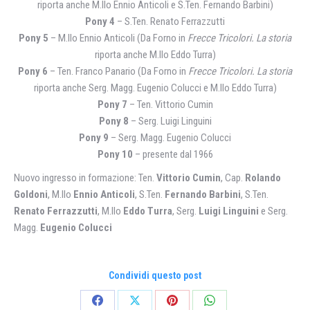
riporta anche M.llo Ennio Anticoli e S.Ten. Fernando Barbini)
Pony 4
– S.Ten. Renato Ferrazzutti
Pony 5
– M.llo Ennio Anticoli (Da Forno in
Frecce Tricolori. La storia
riporta anche M.llo Eddo Turra)
Pony 6
– Ten. Franco Panario (Da Forno in
Frecce Tricolori. La storia
riporta anche Serg. Magg. Eugenio Colucci e M.llo Eddo Turra)
Pony 7
– Ten. Vittorio Cumin
Pony 8
– Serg. Luigi Linguini
Pony 9
– Serg. Magg. Eugenio Colucci
Pony 10
– presente dal 1966
Nuovo ingresso in formazione: Ten.
Vittorio Cumin
, Cap.
Rolando
Goldoni
, M.llo
Ennio Anticoli
, S.Ten.
Fernando Barbini
, S.Ten.
Renato Ferrazzutti
, M.llo
Eddo Turra
, Serg.
Luigi Linguini
e Serg.
Magg.
Eugenio Colucci
Condividi questo post