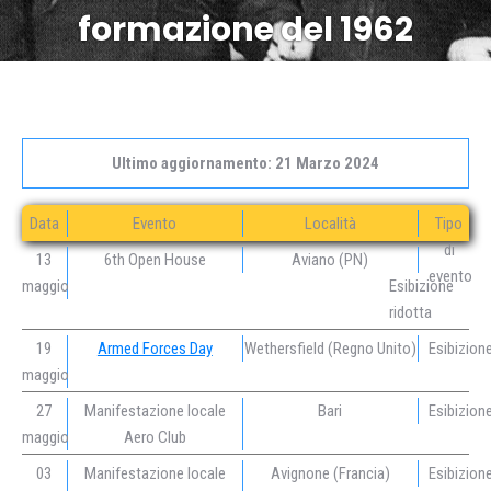
formazione del 1962
Ultimo aggiornamento: 21 Marzo 2024
Data
Evento
Località
Tipo
di
13
6th Open House
Aviano (PN)
evento
maggio
Esibizione
ridotta
19
Armed Forces Day
Wethersfield (Regno Unito)
Esibizion
maggio
27
Manifestazione locale
Bari
Esibizion
maggio
Aero Club
03
Manifestazione locale
Avignone (Francia)
Esibizion