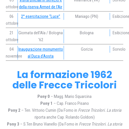
05
Visita ufficiali in servizio e
Villafranca (VR)
Sorvolo
ottobre
della riserva Armeé de l’Air
06
2° esercitazione “Luce”
Maniago (PN)
Esibizion
ottobre
21
Giornata dell’Ala / Bologna
Bologna
Esibizion
ottobre
’62
04
Inaugurazione monumento
Gorizia
Sorvolo
novembre
al Duca d’Aosta
La formazione 1962
delle Frecce Tricolori
Pony 0
– Magg. Mario Squarcina
Pony 1
– Cap. Franco Pisano
Pony 2
– Ten. Vittorio Cumin (Da Forno in
Frecce Tricolori. La storia
riporta anche Cap. Rolando Goldoni)
Pony 3
– S.Ten Bruno Vianello (Da Forno in
Frecce Tricolori. La storia