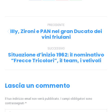
Condividi
Condividi
Condividi
Condividi
su
su
su
su
Facebook
X
Pinterest
WhatsApp
Naviga
PRECEDENTE
tra
Illy, Zironi e PAN nel gran Ducato dei
Post
i
vini friulani
precedente:
post
SUCCESSIVO
Situazione d’inizio 1962: il nominativo
Prossimo
“Frecce Tricolori”, il team, i velivoli
post:
Lascia un commento
Il tuo indirizzo email non verrà pubblicato. I campi obbligatori sono
contrassegnati
*