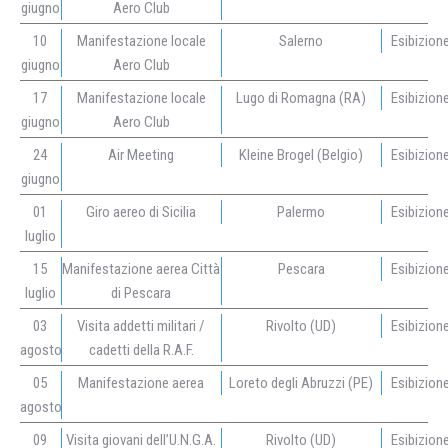
giugno
Aero Club
10
Manifestazione locale
Salerno
Esibizion
giugno
Aero Club
17
Manifestazione locale
Lugo di Romagna (RA)
Esibizion
giugno
Aero Club
24
Air Meeting
Kleine Brogel (Belgio)
Esibizion
giugno
01
Giro aereo di Sicilia
Palermo
Esibizion
luglio
15
Manifestazione aerea Città
Pescara
Esibizion
luglio
di Pescara
03
Visita addetti militari /
Rivolto (UD)
Esibizion
agosto
cadetti della R.A.F.
05
Manifestazione aerea
Loreto degli Abruzzi (PE)
Esibizion
agosto
09
Visita giovani dell’U.N.G.A.
Rivolto (UD)
Esibizion