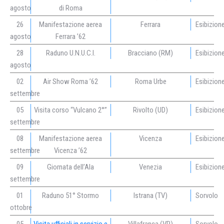
agosto
di Roma
26
Manifestazione aerea
Ferrara
Esibizion
agosto
Ferrara ’62
28
Raduno U.N.U.C.I.
Bracciano (RM)
Esibizion
agosto
02
Air Show Roma ’62
Roma Urbe
Esibizion
settembre
05
Visita corso “Vulcano 2°”
Rivolto (UD)
Esibizion
settembre
08
Manifestazione aerea
Vicenza
Esibizion
settembre
Vicenza ’62
09
Giornata dell’Ala
Venezia
Esibizion
settembre
01
Raduno 51° Stormo
Istrana (TV)
Sorvolo
ottobre