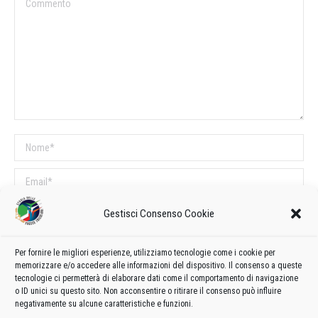
Commento
Nome *
Email *
Sito web
Gestisci Consenso Cookie
Per fornire le migliori esperienze, utilizziamo tecnologie come i cookie per
COMMENTI SUL POST
memorizzare e/o accedere alle informazioni del dispositivo. Il consenso a queste
tecnologie ci permetterà di elaborare dati come il comportamento di navigazione
Questo sito utilizza Akismet per ridurre lo spam.
Scopri come vengono
o ID unici su questo sito. Non acconsentire o ritirare il consenso può influire
elaborati i dati derivati dai commenti
.
negativamente su alcune caratteristiche e funzioni.