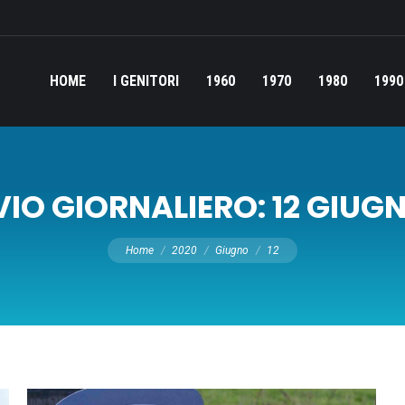
HOME
I GENITORI
1960
1970
1980
1990
VIO GIORNALIERO:
12 GIUG
Tu sei qui:
Home
2020
Giugno
12