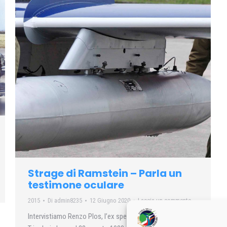
Strage di Ramstein – Parla un
testimone oculare
2015
Di
admin8235
12 Giugno 2020
Lascia un commento
Intervistiamo Renzo Plos, l’ex specialista delle Frecce