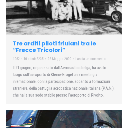
Tre arditi piloti friulani tra le
“Frecce Tricolori”
1962
Di
admin8235
28 Maggio 2020
Lascia un commento
Il 21 giugno, organizzato dall’Aeronautica belga, ha avuto
luogo sull’aeroporto di Kleine-Brogel un « meeting »
inlernazionale, con la partecipazione, accanto a formazioni
straniere, della pattuglia acrobatica nazionale italiana (P.A.N.).
che ha la sua sede stabile presso l’aeroporto di Rivolto.