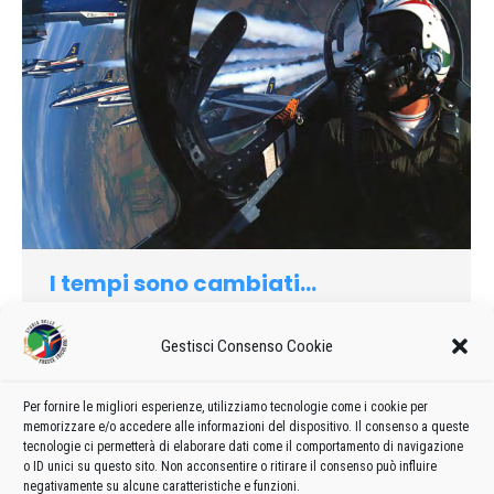
I tempi sono cambiati…
1990
Di
admin8235
28 Maggio 2020
Lascia un commento
Gestisci Consenso Cookie
Ci voleva proprio il “6° Raduno” per farmi ritornare ìn Pattuglia.
Con il magone dapprima, poi in felicità. Mi sono messo
nell’angolo, senza proferir parola, a guardare, a scrutare, ad
Per fornire le migliori esperienze, utilizziamo tecnologie come i cookie per
memorizzare e/o accedere alle informazioni del dispositivo. Il consenso a queste
osservare, a fare la disamina. E mi sono reso conto che i
tecnologie ci permetterà di elaborare dati come il comportamento di navigazione
tempi sono sì cambiati.
o ID unici su questo sito. Non acconsentire o ritirare il consenso può influire
negativamente su alcune caratteristiche e funzioni.