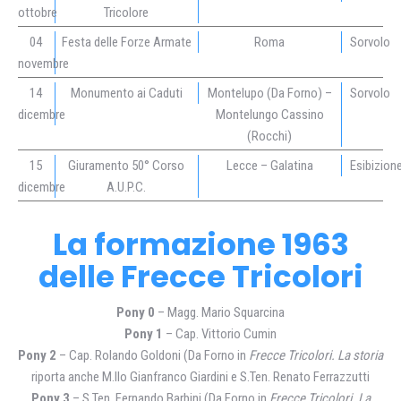
ottobre
Tricolore
04
Festa delle Forze Armate
Roma
Sorvolo
novembre
14
Monumento ai Caduti
Montelupo (Da Forno) –
Sorvolo
dicembre
Montelungo Cassino
(Rocchi)
15
Giuramento 50° Corso
Lecce – Galatina
Esibizion
dicembre
A.U.P.C.
La formazione 1963
delle Frecce Tricolori
Pony 0
– Magg. Mario Squarcina
Pony 1
– Cap. Vittorio Cumin
Pony 2
– Cap. Rolando Goldoni (Da Forno in
Frecce Tricolori. La storia
riporta anche M.llo Gianfranco Giardini e S.Ten. Renato Ferrazzutti
Pony 3
– S.Ten. Fernando Barbini (Da Forno in
Frecce Tricolori. La