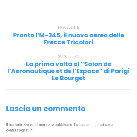
su
su
su
su
Facebook
X
Pinterest
WhatsApp
Naviga
PRECEDENTE
tra
Pronto l’M-345, il nuovo aereo delle
Post
i
Frecce Tricolori
precedente:
post
SUCCESSIVO
La prima volta al “Salon de
l’Aeronautique et de l’Espace” di Parigi
Prossimo
Le Bourget
post:
Lascia un commento
Il tuo indirizzo email non verrà pubblicato. I campi obbligatori sono
contrassegnati
*