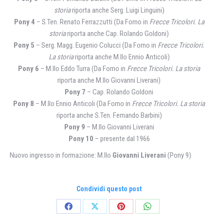
storia
riporta anche Serg. Luigi Linguini)
Pony 4
– S.Ten. Renato Ferrazzutti (Da Forno in
Frecce Tricolori. La
storia
riporta anche Cap. Rolando Goldoni)
Pony 5
– Serg. Magg. Eugenio Colucci (Da Forno in
Frecce Tricolori.
La storia
riporta anche M.llo Ennio Anticoli)
Pony 6
– M.llo Eddo Turra (Da Forno in
Frecce Tricolori. La storia
riporta anche M.llo Giovanni Liverani)
Pony 7
– Cap. Rolando Goldoni
Pony 8
– M.llo Ennio Anticoli (Da Forno in
Frecce Tricolori. La storia
riporta anche S.Ten. Fernando Barbini)
Pony 9
– M.llo Giovanni Liverani
Pony 10
– presente dal 1966
Nuovo ingresso in formazione: M.llo
Giovanni Liverani
(Pony 9)
Condividi questo post
Condividi
Condividi
Condividi
Condividi