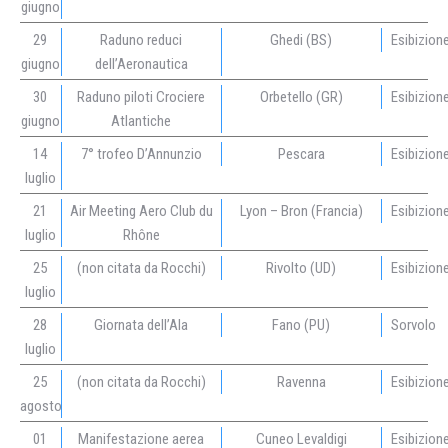
giugno
29
Raduno reduci
Ghedi (BS)
Esibizion
giugno
dell’Aeronautica
30
Raduno piloti Crociere
Orbetello (GR)
Esibizion
giugno
Atlantiche
14
7° trofeo D’Annunzio
Pescara
Esibizion
luglio
21
Air Meeting Aero Club du
Lyon – Bron (Francia)
Esibizion
luglio
Rhône
25
(non citata da Rocchi)
Rivolto (UD)
Esibizion
luglio
28
Giornata dell’Ala
Fano (PU)
Sorvolo
luglio
25
(non citata da Rocchi)
Ravenna
Esibizion
agosto
01
Manifestazione aerea
Cuneo Levaldigi
Esibizion