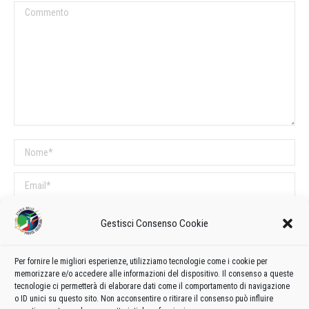
Commento
Nome *
Email *
Sito web
Gestisci Consenso Cookie
COMMENTI SUL POST
Per fornire le migliori esperienze, utilizziamo tecnologie come i cookie per
memorizzare e/o accedere alle informazioni del dispositivo. Il consenso a queste
Questo sito utilizza Akismet per ridurre lo spam.
Scopri come vengono
tecnologie ci permetterà di elaborare dati come il comportamento di navigazione
o ID unici su questo sito. Non acconsentire o ritirare il consenso può influire
elaborati i dati derivati dai commenti
.