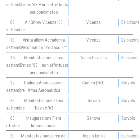
settembre
Cuneo ’63 – non effettuata
per condimeteo
08
Air Show Vicenza ’63
Vicenza
Esibizion
settembre
10
Visita allievi Accademia
Vicenza
Esibizion
settembre
Aeronautica “Zodiaco 2°”
15
Manifestazione aerea
Cuneo Levaldigi
Esibizion
settembre
Cuneo ’63 – non effettuata
per condimeteo
22
Raduno Associazione
Cameri (NO)
Sorvolo
settembre
Arma Aeronautica
29
Manifestazione aerea
Treviso
Sorvolo
settembre
Treviso ’63
06
Inaugurazione Fiera
Genova
Sorvolo
ottobre
Internazionale
20
Manifestazione aerea del
Reggio Emilia
Esibizion