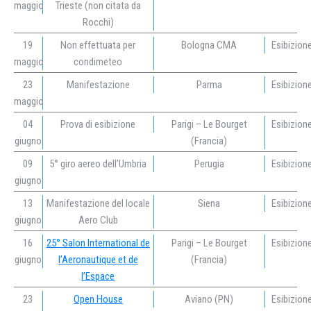
maggio
Trieste (non citata da
Rocchi)
19
Non effettuata per
Bologna CMA
Esibizion
maggio
condimeteo
23
Manifestazione
Parma
Esibizion
maggio
04
Prova di esibizione
Parigi – Le Bourget
Esibizion
giugno
(Francia)
09
5° giro aereo dell’Umbria
Perugia
Esibizion
giugno
13
Manifestazione del locale
Siena
Esibizion
giugno
Aero Club
16
25° Salon International de
Parigi – Le Bourget
Esibizion
giugno
l’Aeronautique et de
(Francia)
l’Espace
23
Open House
Aviano (PN)
Esibizion