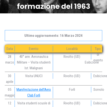
formazione del 1963
Ultimo aggiornamento: 16 Marzo 2024
Data
Evento
Località
Tipo
di
28
40° ann. Aeronautica
Rivolto (UD)
evento
marzo
Militare – Visita studenti
Esibizione
Ist. Malignani
30
Visita UNUCI
Rivolto (UD)
Esibizion
aprile
05
Manifestazione dell’Aero
Forlì
Sorvolo
maggio
Club Forlì
12
Visita studenti scuole di
Rivolto (UD)
Esibizion