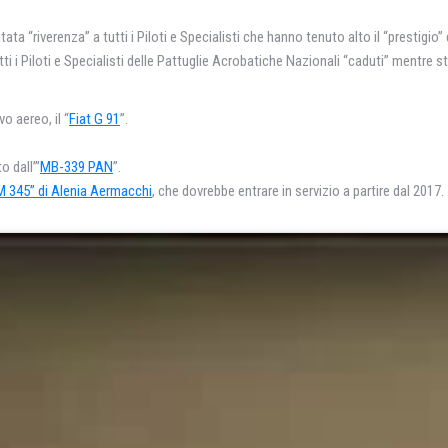
ta “riverenza” a tutti i Piloti e Specialisti che hanno tenuto alto il “prestigio” d
utti i Piloti e Specialisti delle Pattuglie Acrobatiche Nazionali “caduti” mentre
o aereo, il “
Fiat G 91
”.
o dall’”
MB-339 PAN
”.
M 345” di Alenia Aermacchi
, che dovrebbe entrare in servizio a partire dal 2017.