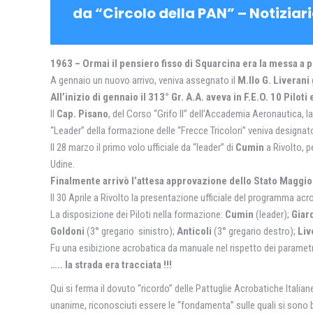
da “Circolo della PAN” – Notiziari
1963 – Ormai il pensiero fisso di Squarcina era la messa a 
A gennaio un nuovo arrivo, veniva assegnato il
M.llo G. Liverani
All’inizio di gennaio il 313° Gr. A.A. aveva in F.E.O. 10 Pilot
Il
Cap. Pisano
, del Corso “Grifo II” dell’Accademia Aeronautica, la
“Leader” della formazione delle “Frecce Tricolori” veniva designato
Il 28 marzo il primo volo ufficiale da “leader” di
Cumin
a Rivolto, pe
Udine.
Finalmente arrivò l’attesa approvazione dello Stato Maggior
Il 30 Aprile a Rivolto la presentazione ufficiale del programma ac
La disposizione dei Piloti nella formazione:
Cumin
(leader);
Giar
Goldoni
(3° gregario sinistro);
Anticoli
(3° gregario destro);
Liv
Fu una esibizione acrobatica da manuale nel rispetto dei parametri
….. la strada era tracciata !!!
Qui si ferma il dovuto “ricordo” delle Pattuglie Acrobatiche Italian
unanime, riconosciuti essere le “fondamenta” sulle quali si sono b