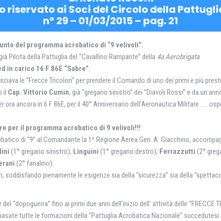
o riservato ai Soci del Circolo della Pattug
n° 29 – 01/03/2015 – pag. 21
punto del programma acrobatico di “9 velivoli”.
già Pilota della Pattuglia del “Cavallino Rampante” della
4a Aerobrigata
.
i ed in carico 16 F 86E “Sabre”.
sciava le “Frecce Tricolori” per prendere il Comando di uno dei primi e più presti
 il
Cap. Vittorio Cumin
, già “gregario sinistro” dei “Diavoli Rossi” e da un ann
r ora ancora in 6 F 86E, per il 40° Anniversario dell’Aeronautica Militare ….. ospit
e per il programma acrobatico di 9 velivoli!!!
robatico di “9” al Comandante la 1^ Regione Aerea Gen. A. Giacchino, accompagnat
dini
(1° gregario sinistro);
Linguini
(1° gregario destro);
Ferrazzutti
(2° grega
erani
(2° fanalino).
, soddisfando pienamente le esigenze sia della “sicurezza” sia della “spettaco
e del “dopoguerra” fino ai primi due anni dell’inizio dell’ attività delle “FRECCE
asate tutte le formazioni della “Pattuglia Acrobatica Nazionale” succedutesi fin