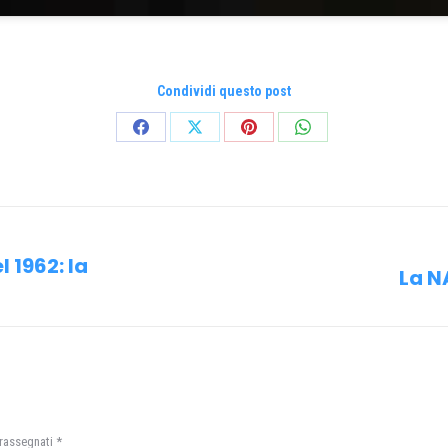
Condividi questo post
Condividi
Condividi
Condividi
Condividi
su
su
su
su
Facebook
X
Pinterest
WhatsApp
l 1962: la
La N
Prossimo
post:
trassegnati
*