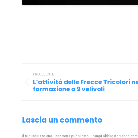
Naviga
PRECEDENTE
tra
L’attività delle Frecce Tricolori ne
Post
i
formazione a 9 velivoli
precedente:
post
Lascia un commento
Il tuo indirizzo email non verrà pubblicato. I campi obbligatori sono con