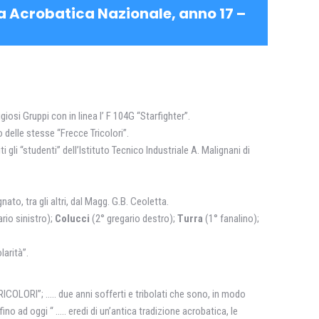
lia Acrobatica Nazionale, anno 17 –
giosi Gruppi con in linea l’ F 104G “Starfighter”.
o delle stesse “Frecce Tricolori”.
i gli “studenti” dell’Istituto Tecnico Industriale A. Malignani di
o, tra gli altri, dal Magg. G.B. Ceoletta.
rio sinistro);
Colucci
(2° gregario destro);
Turra
(1° fanalino);
larità”.
 TRICOLORI”; ….. due anni sofferti e tribolati che sono, in modo
o ad oggi “ ….. eredi di un’antica tradizione acrobatica, le