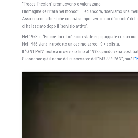
“Frecce Tricolori” promuovono e valorizzano
l’immagine dell’Italia nel mondo”….. ed ancora, riserviamo una merita
Assicuriamo altresì che rimarrà sempre vivo in noi il “ricordo” di t
ci ha lasciato dopo il “servizio attivo”.
Nel 1963 le “Frecce Tricolori” sono state equipaggiate con un nuov
Nel 1966 viene introdotto un decimo aereo : 9 + solista.
Il “G 91 PAN” resterà in servizio fino al 1982 quando verrà sostituit
Si conosce già il nome del successore dell’”MB 339 PAN”, sarà l’
”