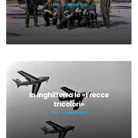
1965
22 MARZO 2024
In Inghilterra le «Frecce
tricolori»
1962
21 MARZO 2024