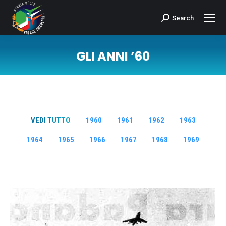
Search
Cerca:
GLI ANNI ’60
Tu sei qui:
VEDI TUTTO
1960
1961
1962
1963
1964
1965
1966
1967
1968
1969