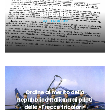
a termine della 1a stagione
acrobatica
1961
1 APRILE 2024
Ordine al merito della
Repubblica Italiana ai piloti
delle «Frecce tricolori»