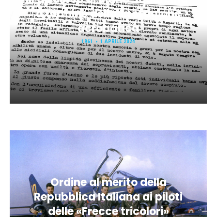
a termine della 1a stagione
acrobatica
1961
1 APRILE 2024
Ordine al merito della
Repubblica Italiana ai piloti
delle «Frecce tricolori»