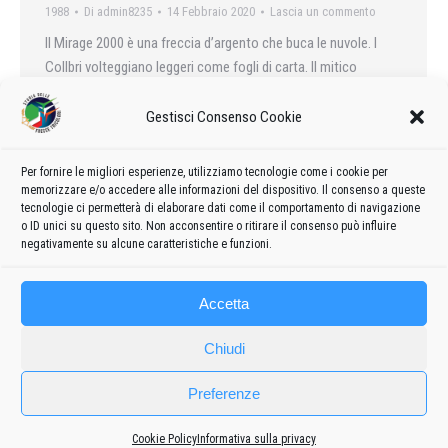
1988
Di
admin8235
14 Febbraio 2020
Lascia un commento
Il Mirage 2000 è una freccia d’argento che buca le nuvole. I
Collbri volteggiano leggeri come fogli di carta. Il mitico
Christian Schweitzer si esibisce in educatissimi svolazzi. Gli
«Assi del Portogallo» strappano gli applausi.
Gestisci Consenso Cookie
Per fornire le migliori esperienze, utilizziamo tecnologie come i cookie per
memorizzare e/o accedere alle informazioni del dispositivo. Il consenso a queste
tecnologie ci permetterà di elaborare dati come il comportamento di navigazione
←
1
…
66
67
68
69
70
…
99
o ID unici su questo sito. Non acconsentire o ritirare il consenso può influire
→
negativamente su alcune caratteristiche e funzioni.
Accetta
Chiudi
Preferenze
Cookie Policy
Informativa sulla privacy
Frecce