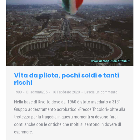
Vita da pilota, pochi soldi e tanti
rischi
1988
Di
admin8235
16 Febbraio 2020
Lascia un commento
Nella base dl Rivolto dove dal 1960 è stato insediato a 313°
Gruppo addestramento acrobatico «Frecce Tricolori» oltre alla
tristezza per la tragedia in questi momenti si devono fare i
conti anche con le critiche che molti si sentono in dovere dl
esprimere.