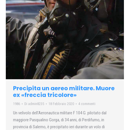
Precipita un aereo militare. Muore
ex «freccia tricolore»
1986
Di
admin8235
18 Febbraio 2020
4 commenti
Un velivolo dell’Aeronautica militare F 104 G. pilotato dal
maggiore Pasqualino Gorga, di 34 anni, di Perdifumo, in
provincia di Salerno, è precipitato ieri durante un volo di