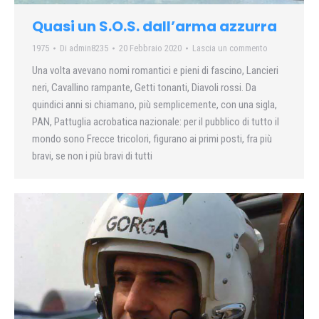
Quasi un S.O.S. dall’arma azzurra
1975
Di
admin8235
20 Febbraio 2020
Lascia un commento
Una volta avevano nomi romantici e pieni di fascino, Lancieri
neri, Cavallino rampante, Getti tonanti, Diavoli rossi. Da
quindici anni si chiamano, più semplicemente, con una sigla,
PAN, Pattuglia acrobatica nazionale: per il pubblico di tutto il
mondo sono Frecce tricolori, figurano ai primi posti, fra più
bravi, se non i più bravi di tutti