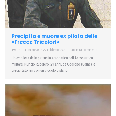
Precipita e muore ex pilota delle
«Frecce Tricolori»
1981
Di
admin8235
27 Febbraio 2020
Lascia un commento
Un ex pilota della pattuglia acrobatica delI Aeronautica
militare, Nunzio Ruggiero, 29 anni, da Codropo (Udine), è
precipitato ieri con un piccolo biplano