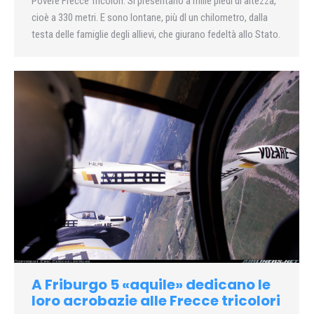
Povere Frecce Tricolori. Si presentano a mille piedi di altezza,
cioè a 330 metri. E sono lontane, più dl un chilometro, dalla
testa delle famiglie degli allievi, che giurano fedeltà allo Stato.
A Friburgo 5 «aquile» dedicano le
loro acrobazie alle Frecce tricolori