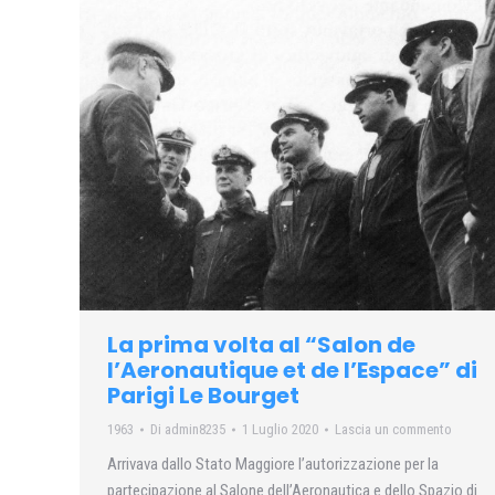
La prima volta al “Salon de
l’Aeronautique et de l’Espace” di
Parigi Le Bourget
1963
Di
admin8235
1 Luglio 2020
Lascia un commento
Arrivava dallo Stato Maggiore l’autorizzazione per la
partecipazione al Salone dell’Aeronautica e dello Spazio di