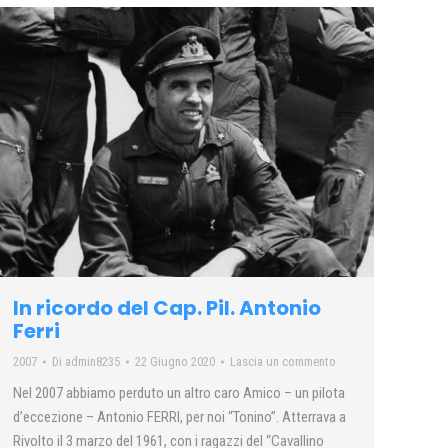
In ricordo del Cap. Pil. Antonio
Ferri
2007
Di
admin8235
22 Giugno 2020
Lascia un commento
Nel 2007 abbiamo perduto un altro caro Amico – un pilota
d’eccezione – Antonio FERRI, per noi “Tonino”. Atterrava a
Rivolto il 3 marzo del 1961, con i ragazzi del “Cavallino