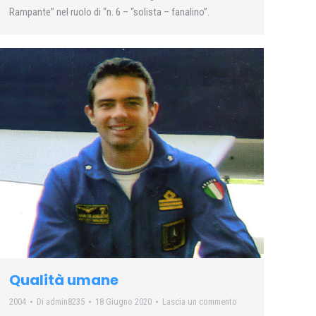
Rampante” nel ruolo di “n. 6 – “solista – fanalino”.
Qualità umane
2004
Di
admin8235
18 Giugno 2020
Lascia un commento