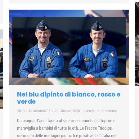
Nel blu dipinto di bianco, rosso e
verde
2010
Di
admin8235
21 Giugno 2020
Lascia un commento
Da cinquant’anni fanno alzare occhi carichi di stupore e
meraviglia a bambini di tutte le età. Le Frecce Tricolori
sono una delle immagini più forti e positive dell’Italia nel