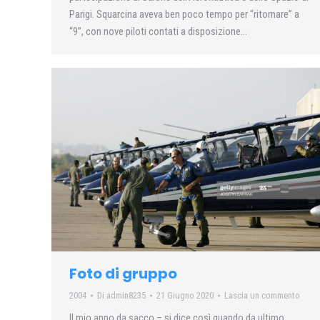
Parigi. Squarcina aveva ben poco tempo per “ritornare” a
“9”, con nove piloti contati a disposizione…
Foto di gruppo
2004
Di
admin8235
21 Giugno 2020
Lascia un commento
Il mio anno da sacco – si dice così quando da ultimo