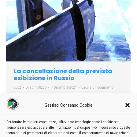
La cancellazione della prevista
esibizione in Russia
2002
Di
admin8235
7 Dicembre 2021
Lascia un commento
Cancellata la prevista esibizione in Russia a Domodedovo
pochi giorni prima della data di effettuazione…
Gestisci Consenso Cookie
Per fornire le migliori esperienze, utilizziamo tecnologie come i cookie per
memorizzare e/o accedere alle informazioni del dispositivo. Il consenso a queste
tecnologie ci permetterà di elaborare dati come il comportamento di navigazione
←
1
…
27
28
29
30
31
…
99