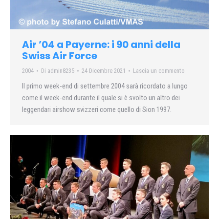
Air ’04 a Payerne: i 90 anni della
Swiss Air Force
2004
Di
admin8235
24 Dicembre 2021
Lascia un commento
Il primo week-end di settembre 2004 sarà ricordato a lungo
come il week-end durante il quale si è svolto un altro dei
leggendari airshow svizzeri come quello di Sion 1997.