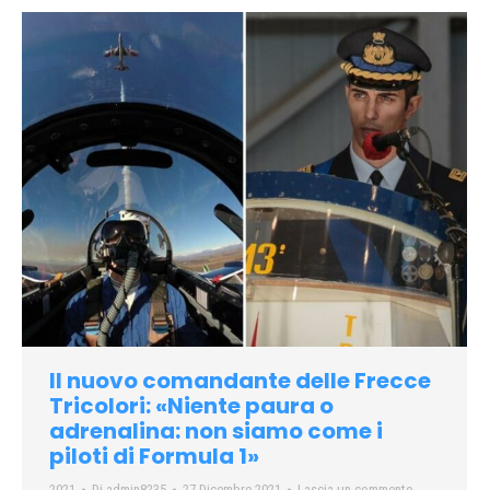
Il nuovo comandante delle Frecce
Tricolori: «Niente paura o
adrenalina: non siamo come i
piloti di Formula 1»
2021
Di
admin8235
27 Dicembre 2021
Lascia un commento