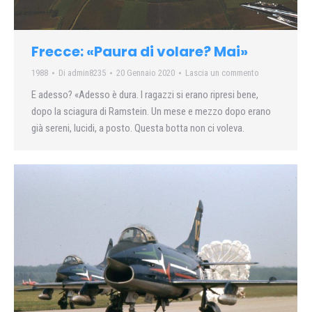
Frecce: «Paura di volare? Mai»
1988
Di
admin8235
20 Gennaio 2020
Lascia un commento
E adesso? «Adesso è dura. I ragazzi si erano ripresi bene,
dopo la sciagura di Ramstein. Un mese e mezzo dopo erano
già sereni, lucidi, a posto. Questa botta non ci voleva.