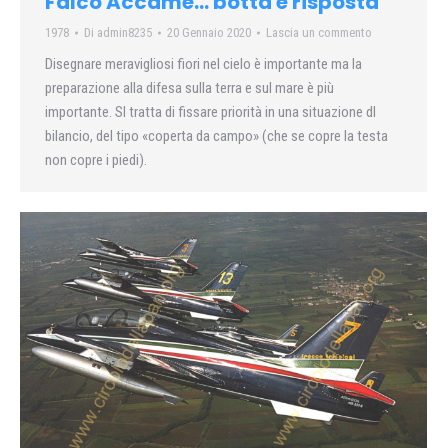
Falco Accame… botta e risposta
1978
Di
admin8235
20 Gennaio 2020
Lascia un commento
Disegnare meravigliosi fiori nel cielo è importante ma la
preparazione alla difesa sulla terra e sul mare è più
importante. SI tratta di fissare priorità in una situazione dl
bilancio, del tipo «coperta da campo» (che se copre la testa
non copre i piedi).