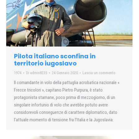
Pilota italiano sconfina in
territorio iugoslavo
1974
Di
admin8235
24 Gennaio 2020
Lascia un commento
II comandante in volo della pattuglia acrobatica nazionale «
Frecce tricolori », capitano Pietro Purpura, è stato
protagonista stamane, poco prima dl mezzogiorno, di un
singolare infortunio di volo che avrebbe potuto avere
considorevoli conseguenze di carattere diplomatico, dato
l’attuale momento di tensione fra l’Italia e la Jugoslavia.