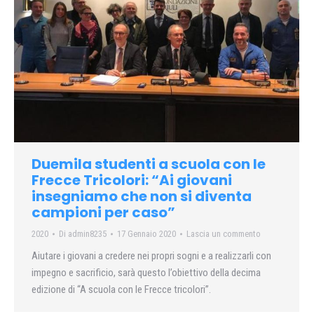
Duemila studenti a scuola con le
Frecce Tricolori: “Ai giovani
insegniamo che non si diventa
campioni per caso”
2020
Di
admin8235
17 Gennaio 2020
Lascia un commento
Aiutare i giovani a credere nei propri sogni e a realizzarli con
impegno e sacrificio, sarà questo l’obiettivo della decima
edizione di “A scuola con le Frecce tricolori”.