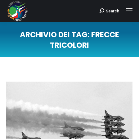
Search
Cerca:
ARCHIVIO DEI TAG:
FRECCE
TRICOLORI
Tu sei qui: