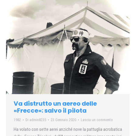
Va distrutto un aereo delle
«Frecce»: salvo il pilota
1982
Di
admin8235
23 Gennaio 2020
Lascia un commento
Ha volato con sette aerei anziché nove la pattuglia acrobatica