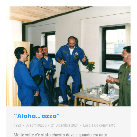
“Aloha… azzo”
1992
Di
admin8235
21 Dicembre 2024
Lascia un commento
Molte volte c’è stato chiesto dove e quando era nato