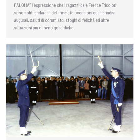
l”ALOHA” l’espressione che i ragazzi dele Frecce Tricolori
sono soliti gridare in determinate occasioni quali brindisi
augurali, saluti di commiato, sfoghi di felicità ed altre
situazioni più o meno goliardiche.