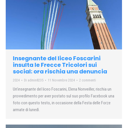
Insegnante del liceo Foscarini
insulta le Frecce Tricolori sui
social: ora rischia una denuncia
2024
Di
admin8235
11 Novembre 2024
2 commenti
Un’insegnante del liceo Foscarini, Elena Nonveiller, rischia un
provvedimento per aver postato sul suo profilo Facebook una
foto con questo testo, in occasione della Festa delle Forze
armate di lunedì.