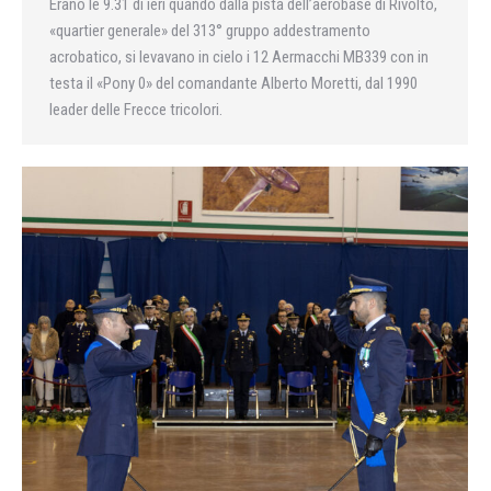
Erano le 9.31 di ieri quando dalla pista dell’aerobase di Rivolto,
«quartier generale» del 313° gruppo addestramento
acrobatico, si levavano in cielo i 12 Aermacchi MB339 con in
testa il «Pony 0» del comandante Alberto Moretti, dal 1990
leader delle Frecce tricolori.