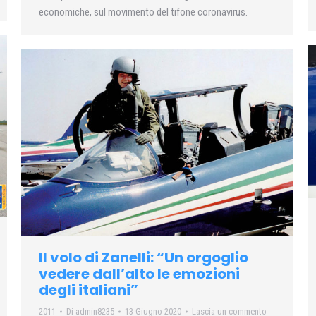
economiche, sul movimento del tifone coronavirus.
Il volo di Zanelli: “Un orgoglio
vedere dall’alto le emozioni
degli italiani”
2011
Di
admin8235
13 Giugno 2020
Lascia un commento