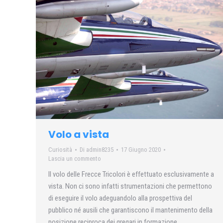
Volo a vista
Curiosità
Di
admin8235
17 Giugno 2020
Lascia un commento
Il volo delle Frecce Tricolori è effettuato esclusivamente a
vista. Non ci sono infatti strumentazioni che permettono
di eseguire il volo adeguandolo alla prospettiva del
pubblico né ausili che garantiscono il mantenimento della
posizione reciproca dei gregari in formazione.