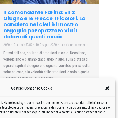
Il comandante Farina: «Il 2
Giugno e le Frecce Tricolori. La
bandiera nei cieli è il nostro
orgoglio per spazzare via il
dolore di questi mesi»
2020
Di
admin8235
10 Giugno 2020
Lascia un commento
Pittori dell’aria, scultori di emozioni in cielo. Decollano,
volteggiano e planano tracciando in alto, sulla distesa di
sguardi rapiti, il disegno che ognuno vorrebbe per sé sulla
volta celeste, alla velocità delle emozioni, e solo a quella.
Salgono, scendono, si incrociano.
Gestisci Consenso Cookie
 utilizziamo tecnologie come i cookie per memorizzare e/o accedere alle informazioni
te tecnologie ci permetterà di elaborare dati come il comportamento di navigazione o
ntire o ritirare il consenso può influire negativamente su alcune caratteristiche e