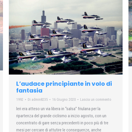
L’audace principiante in volo di
fantasia
1992
Di
admin8235
16 Giugno 2020
Lascia un commento
Ieri era atteso un via libera in “salsa” friulana per la
ripartenza del grande ciclismo a inizio agosto, con un
concentrato di gare senza precedenti in poco più di tre
mesi per cercare di attutire le conseguenze, anche