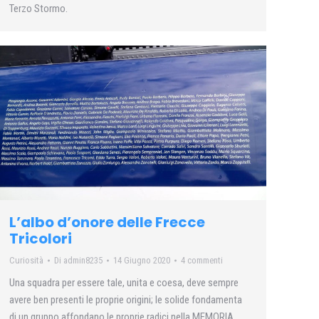
Terzo Stormo.
L’albo d’onore delle Frecce
Tricolori
Curiosità
Di
admin8235
14 Giugno 2020
4 commenti
Una squadra per essere tale, unita e coesa, deve sempre
avere ben presenti le proprie origini; le solide fondamenta
di un gruppo affondano le proprie radici nella MEMORIA…