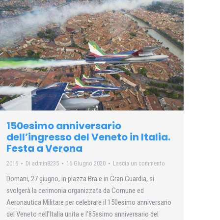
150esimo anniversario
dell’ingresso del Veneto in Italia.
Festa a Verona
2016
Di
admin8235
16 Giugno 2020
Lascia un commento
Domani, 27 giugno, in piazza Bra e in Gran Guardia, si
svolgerà la cerimonia organizzata da Comune ed
Aeronautica Militare per celebrare il 150esimo anniversario
del Veneto nell’Italia unita e l’85esimo anniversario del