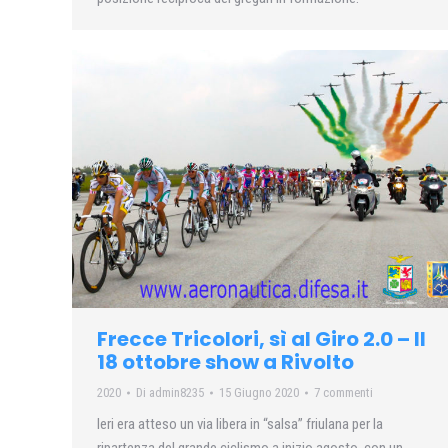
Frecce Tricolori, sì al Giro 2.0 – Il
18 ottobre show a Rivolto
2020
Di
admin8235
15 Giugno 2020
7 commenti
Ieri era atteso un via libera in “salsa” friulana per la
ripartenza del grande ciclismo a inizio agosto, con un