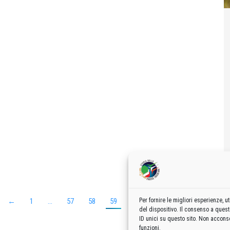
←
1
…
57
58
59
60
61
…
99
→
Per fornire le migliori esperienze,
del dispositivo. Il consenso a ques
ID unici su questo sito. Non acconse
funzioni.