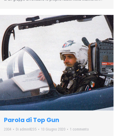
Parola di Top Gun
2004
Di
admin8235
13 Giugno 2020
1 commento