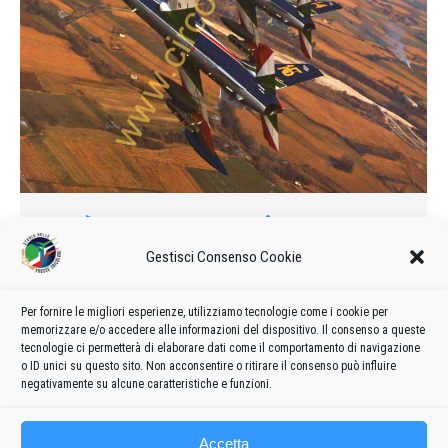
Così nasce una Freccia
1990
Di
admin8235
24 Dicembre 2019
1 commento
Gestisci Consenso Cookie
Come se fossero studenti nell’imminenza degli esami di
maturità, le Frecce Tricolori stanno preparando giorno dopo
Per fornire le migliori esperienze, utilizziamo tecnologie come i cookie per
memorizzare e/o accedere alle informazioni del dispositivo. Il consenso a queste
giorno la loro prova, che sosterranno in Francia a metà
tecnologie ci permetterà di elaborare dati come il comportamento di navigazione
maggio.
o ID unici su questo sito. Non acconsentire o ritirare il consenso può influire
negativamente su alcune caratteristiche e funzioni.
Accetta