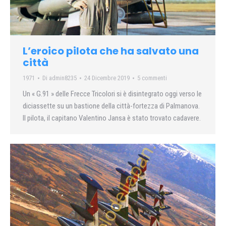
L’eroico pilota che ha salvato una
città
1971
Di
admin8235
24 Dicembre 2019
5 commenti
Un « G.91 » delle Frecce Tricolori si è disintegrato oggi verso le
diciassette su un bastione della città-fortezza di Palmanova.
Il pilota, il capitano Valentino Jansa è stato trovato cadavere.