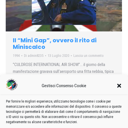
Il “Mini Gap”, ovvero il rito di
Miniscalco
1994
Di
admin8235
13 Luglio 2020
Lascia un commento
”CULDROSE INTERNATIONAL AIR SHOW”… il giorno della
manifestazione gravava sull’aeroporto una fitta nebbia, tipica
della costa atlantica britannica. Lo show sembrava
compromesso e tanto più l’intervento della P.A.N..
Gestisci Consenso Cookie
Per fornire le migliori esperienze, utilizziamo tecnologie come i cookie per
memorizzare e/o accedere alle informazioni del dispositivo. Il consenso a queste
tecnologie ci permetterà di elaborare dati come il comportamento di navigazione
←
1
…
54
55
56
57
58
…
99
o ID unici su questo sito. Non acconsentire o ritirare il consenso può influire
negativamente su alcune caratteristiche e funzioni.
→