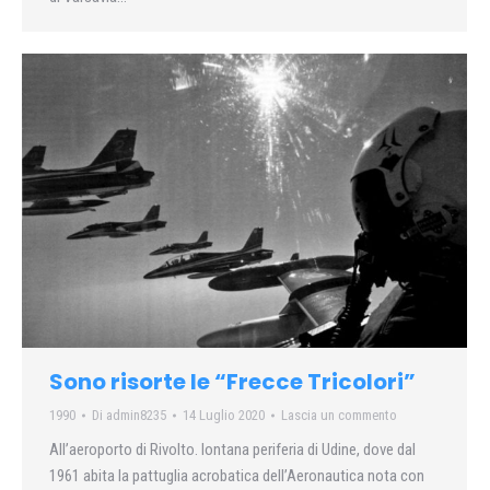
Sono risorte le “Frecce Tricolori”
1990
Di
admin8235
14 Luglio 2020
Lascia un commento
All’aeroporto di Rivolto. lontana periferia di Udine, dove dal
1961 abita la pattuglia acrobatica dell’Aeronautica nota con