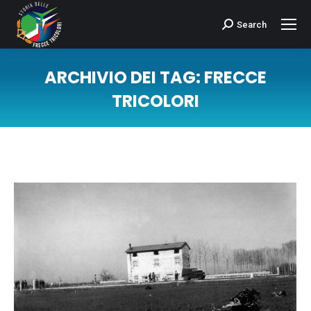
Search
Cerca:
ARCHIVIO DEI TAG:
FRECCE
TRICOLORI
Tu sei qui: