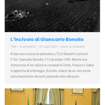
L’incivolo di Giancarlo Bonollo
1969
Di
admin8235
22 Luglio 2020
Lascia un commento
A dare una scossa di adrenalina a T.Col Sburlatl ci pensa il
S.Ten. Giancarlo Bonollo, il 12 dicembre 1969. Mentre una
formazione di tre velivoli ai comandi di Zardo, Purpura e Gallus
si appresta all atterraggio, Bonollo, reduce da un volo prova,
entra bassissimo da nord, perpendicolare alla pista.