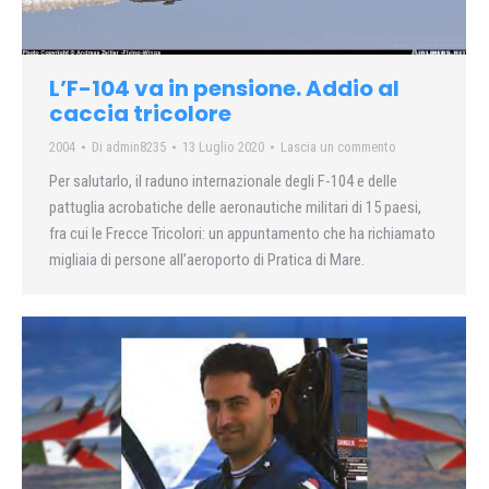
L’F-104 va in pensione. Addio al
caccia tricolore
2004
Di
admin8235
13 Luglio 2020
Lascia un commento
Per salutarlo, il raduno internazionale degli F-104 e delle
pattuglia acrobatiche delle aeronautiche militari di 15 paesi,
fra cui le Frecce Tricolori: un appuntamento che ha richiamato
migliaia di persone all’aeroporto di Pratica di Mare.