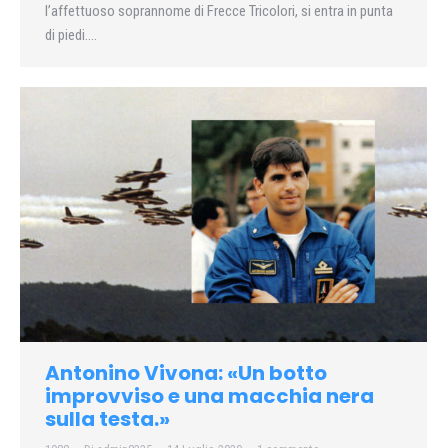
l’affettuoso soprannome di Frecce Tricolori, si entra in punta
di piedi….
Antonino Vivona: «Un botto
improvviso e una macchia nera
sulla testa.»