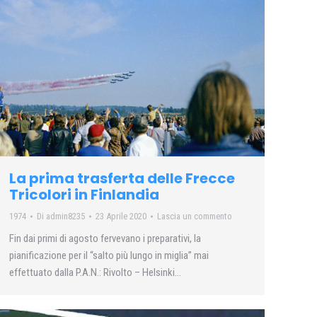
La prima trasferta delle Frecce
Tricolori in Finlandia
1974
Di
admin8235
23 Aprile 2020
Lascia un commento
Fin dai primi di agosto fervevano i preparativi, la
pianificazione per il “salto più lungo in miglia” mai
effettuato dalla P.A.N.: Rivolto – Helsinki…