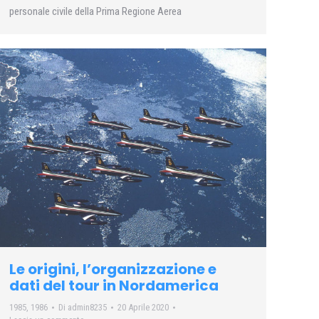
personale civile della Prima Regione Aerea
Le origini, l’organizzazione e
dati del tour in Nordamerica
1985
,
1986
Di
admin8235
20 Aprile 2020