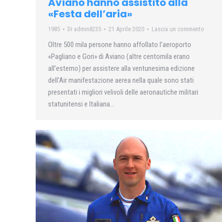
Aviano hanno assistito alla
«Festa dell’aria»
1985
Di
admin8235
21 Aprile 2020
Lascia un commento
Oltre 500 mila persone hanno affollato l’aeroporto
«Pagliano e Gori» di Aviano (altre centomila erano
all’esterno) per assistere alla ventunesima edizione
dell’Air manifestazione aerea nella quale sono stati
presentati i migliori velivoli delle aeronautiche militari
statunitensi e Italiana…