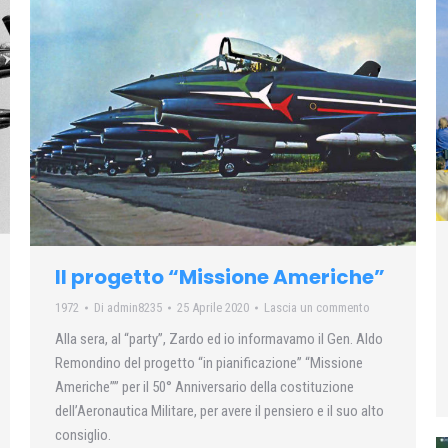
Il progetto “Missione Americhe”
1972
Di
admin8235
25 Aprile 2020
Lascia un commento
Alla sera, al “party”, Zardo ed io informavamo il Gen. Aldo
Remondino del progetto “in pianificazione” “Missione
Americhe”” per il 50° Anniversario della costituzione
dell’Aeronautica Militare, per avere il pensiero e il suo alto
consiglio.