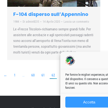
F-104 disperso sull’Appennino
1984
Di
admin8235
14 Aprile 2020
Lascia un commento
Le «Frecce Tricolori» richiamano sempre grandi folle. Per
assistere alle acrobazie e agli spericolati passaggi radenti
sono accorsi all’aeroporto di Vena Fiorita non meno dl
trentamila persone, soprattutto giovanissimi (ma anche
molti turisti) venuti da ogni parte della Gallura
Per fornire le migliori esperienze,
←
1
…
60
61
62
63
64
…
99
→
del dispositivo. Il consenso a ques
ID unici su questo sito. Non acconse
funzioni.
Accetta