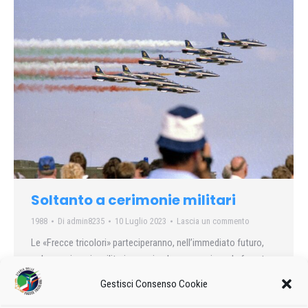
Soltanto a cerimonie militari
1988
Di
admin8235
10 Luglio 2023
Lascia un commento
Le «Frecce tricolori» parteciperanno, nell’immediato futuro,
solo a cerimonie militari, compiendo passaggi con le fumate.
Lo ha reso noto l’Aeronautica militare con un comunicato…
Gestisci Consenso Cookie