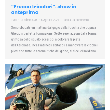
“Frecce tricolori”: show in
anteprima
1981
Di
admin8235
6 Agosto 2023
Lascia un commento
Sono sbucati ieri mattina dal grigio della foschia che copriva
Ghedi, in perfetta formazione. Sette aerei azzurri dalla forma
grintosa dello squalo scesi poi a colorare le piste
dell’Aerobase. Incassati negli abitacoli a manovrare la cloche i
piloti che tutte le aeronautiche del globo, si dice, ci invidiano.