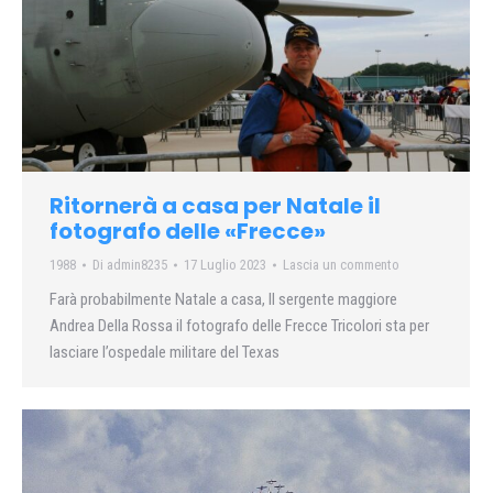
Ritornerà a casa per Natale il
fotografo delle «Frecce»
1988
Di
admin8235
17 Luglio 2023
Lascia un commento
Farà probabilmente Natale a casa, Il sergente maggiore
Andrea Della Rossa il fotografo delle Frecce Tricolori sta per
lasciare l’ospedale militare del Texas