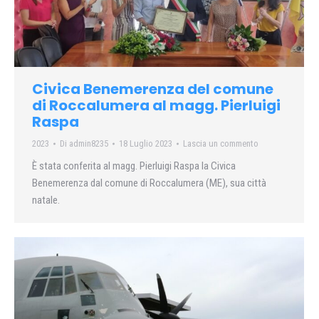
Civica Benemerenza del comune
di Roccalumera al magg. Pierluigi
Raspa
2023
Di
admin8235
18 Luglio 2023
Lascia un commento
È stata conferita al magg. Pierluigi Raspa la Civica
Benemerenza dal comune di Roccalumera (ME), sua città
natale.