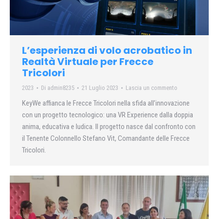
L’esperienza di volo acrobatico in
Realtà Virtuale per Frecce
Tricolori
2023
Di
admin8235
21 Luglio 2023
Lascia un commento
KeyWe affianca le Frecce Tricolori nella sfida all’innovazione
con un progetto tecnologico: una VR Experience dalla doppia
anima, educativa e ludica. Il progetto nasce dal confronto con
il Tenente Colonnello Stefano Vit, Comandante delle Frecce
Tricolori.