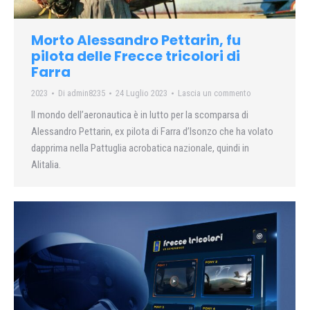
Morto Alessandro Pettarin, fu
pilota delle Frecce tricolori di
Farra
2023
Di
admin8235
24 Luglio 2023
Lascia un commento
Il mondo dell’aeronautica è in lutto per la scomparsa di
Alessandro Pettarin, ex pilota di Farra d’Isonzo che ha volato
dapprima nella Pattuglia acrobatica nazionale, quindi in
Alitalia.