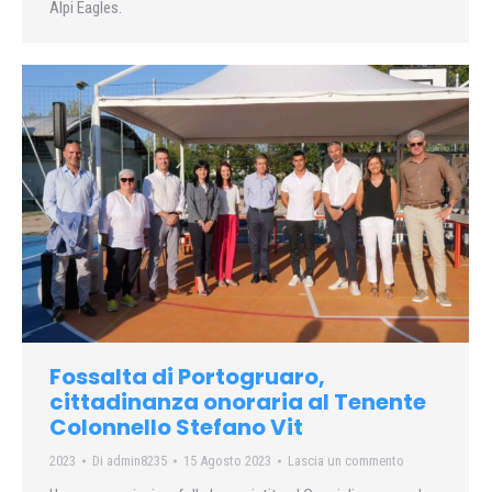
Alpi Eagles.
Fossalta di Portogruaro,
cittadinanza onoraria al Tenente
Colonnello Stefano Vit
2023
Di
admin8235
15 Agosto 2023
Lascia un commento