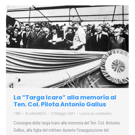
La “Targa Icaro” alla memoria al
Ten. Col. Pilota Antonio Gallus
1982
Di
admin8235
12 Maggio 2021
Lascia un commento
Consegna della targa Icaro alla memoria del Ten. Col. Antonio
Gallus, alla figlia del militare durante l’inaugurazione del