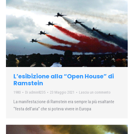
L’esibizione alla “Open House” di
Ramstein
1980
Di
admin8235
23 Maggio 2021
Lascia un commento
La manifestazione di Ramstein era sempre la più esaltante
“festa dell’aria” che si poteva vivere in Europa