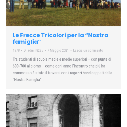
Le Frecce Tricolori per la “Nostra
famiglia”
1978
Di
admin8235
7 Maggio 2021
Lascia un commento
Tra studenti di scuole medie e medie superiori – con punte di
600-700 al giorno – come ogni anno l’incontro che più ha
commosso è stato il trovarsi con i ragazzi handicappati della
“Nostra Famiglia”…