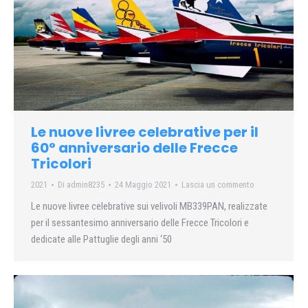
Le nuove livree celebrative per il
60° anniversario delle Frecce
Tricolori
2021
Di
admin8235
24 Maggio 2021
Lascia un commento
Le nuove livree celebrative sui velivoli MB339PAN, realizzate
per il sessantesimo anniversario delle Frecce Tricolori e
dedicate alle Pattuglie degli anni ‘50