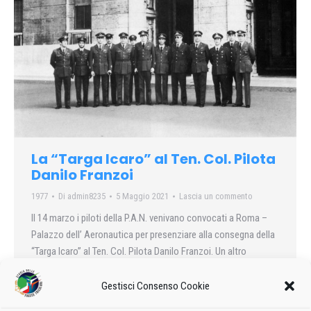
La “Targa Icaro” al Ten. Col. Pilota
Danilo Franzoi
1977
Di
admin8235
5 Maggio 2021
Lascia un commento
Il 14 marzo i piloti della P.A.N. venivano convocati a Roma –
Palazzo dell’ Aeronautica per presenziare alla consegna della
“Targa Icaro” al Ten. Col. Pilota Danilo Franzoi. Un altro
riconoscimento che andava a lustro e ad orgoglio per
l’operato delle “Frecce Tricolori”.
Gestisci Consenso Cookie