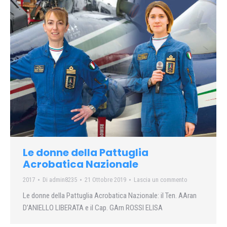
Le donne della Pattuglia
Acrobatica Nazionale
2017
Di
admin8235
21 Ottobre 2019
Lascia un commento
Le donne della Pattuglia Acrobatica Nazionale: il Ten. AAran
D’ANIELLO LIBERATA e il Cap. GArn ROSSI ELISA