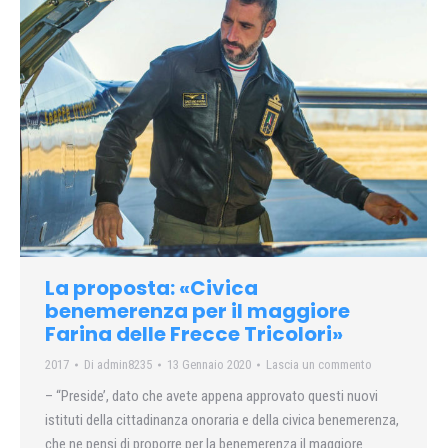
La proposta: «Civica
benemerenza per il maggiore
Farina delle Frecce Tricolori»
2017
Di
admin8235
13 Gennaio 2020
Lascia un commento
– “Preside’, dato che avete appena approvato questi nuovi
istituti della cittadinanza onoraria e della civica benemerenza,
che ne pensi di proporre per la benemerenza il maggiore