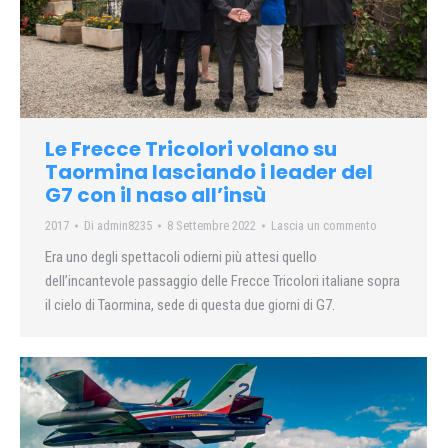
Le Frecce Tricolori volano su
Taormina lasciando i leader del
G7 con il naso all’insù
2017
Di
admin8235
8 Settembre 2022
Lascia un commento
Era uno degli spettacoli odierni più attesi quello
dell’incantevole passaggio delle Frecce Tricolori italiane sopra
il cielo di Taormina, sede di questa due giorni di G7.