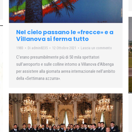
Nel cielo passano le «frecce» e a
Villanova si ferma tutto
1983
Di
admin8235
12 Ottobre 2021
Lascia un commento
C’erano presumibilmente più di 50 mila spettatori
sull’aeroporto e sulle colline intorno a Villanova d’Albenga
per assistere alla giornata aerea internazionale nell’ambito
della «Settimana azzurra».