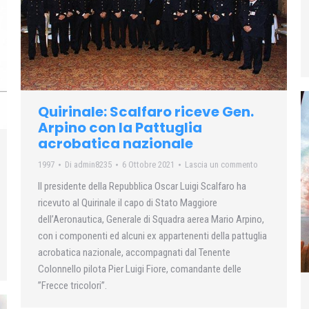
Quirinale: Scalfaro riceve Gen.
Arpino con la Pattuglia
acrobatica nazionale
1997
Di
admin8235
6 Ottobre 2021
Lascia un commento
Il presidente della Repubblica Oscar Luigi Scalfaro ha
ricevuto al Quirinale il capo di Stato Maggiore
dell’Aeronautica, Generale di Squadra aerea Mario Arpino,
con i componenti ed alcuni ex appartenenti della pattuglia
acrobatica nazionale, accompagnati dal Tenente
Colonnello pilota Pier Luigi Fiore, comandante delle
”Frecce tricolori”.