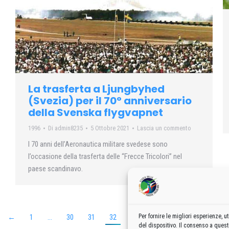
La trasferta a Ljungbyhed
(Svezia) per il 70° anniversario
della Svenska flygvapnet
1996
Di
admin8235
5 Ottobre 2021
Lascia un commento
I 70 anni dell’Aeronautica militare svedese sono
l’occasione della trasferta delle “Frecce Tricolori” nel
paese scandinavo.
Per fornire le migliori esperienze,
←
1
…
30
31
32
33
34
…
99
→
del dispositivo. Il consenso a ques