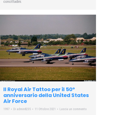
concittadini.
Il Royal Air Tattoo per il 50°
anniversario della United States
Air Force
1997
Di
admin8235
11 Ottobre 2021
Lascia un commento