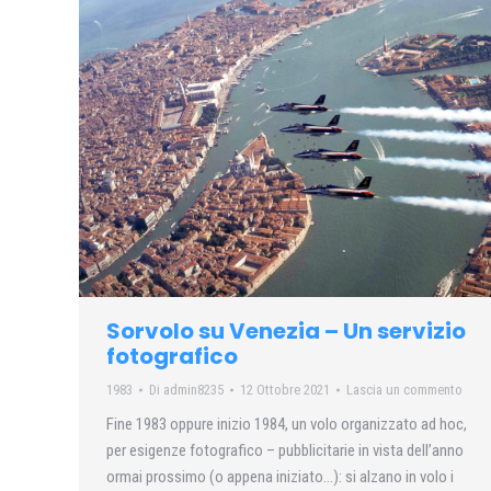
Sorvolo su Venezia – Un servizio
fotografico
1983
Di
admin8235
12 Ottobre 2021
Lascia un commento
Fine 1983 oppure inizio 1984, un volo organizzato ad hoc,
per esigenze fotografico – pubblicitarie in vista dell’anno
ormai prossimo (o appena iniziato…): si alzano in volo i