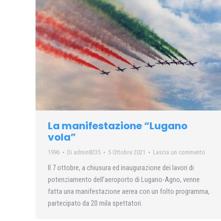
La manifestazione “Lugano
vola”
1996
Di
admin8235
5 Ottobre 2021
Lascia un commento
Il 7 ottobre, a chiusura ed inaugurazione dei lavori di
potenziamento dell’aeroporto di Lugano-Agno, venne
fatta una manifestazione aerea con un folto programma,
partecipato da 20 mila spettatori.