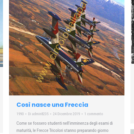
Così nasce una Freccia
1990
Di
admin8235
24 Dicembre 2019
1 commento
Come se fossero studenti nell’imminenza degli esami di
maturità, le Frecce Tricolori stanno preparando giorno