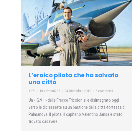
L’eroico pilota che ha salvato
una città
1971
Di
admin8235
24 Dicembre 2019
5 commenti
Un « G.91 » delle Frecce Tricolori si è disintegrato oggi
verso le diciassette su un bastione della città-fortezza di
Palmanova. Il pilota, il capitano Valentino Jansa è stato
trovato cadavere.