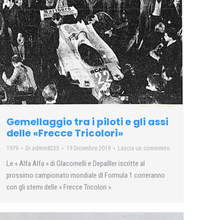
Gemellaggio tra i piloti e gli assi
delle «Frecce Tricolori»
1979
Di
admin8235
19 Dicembre 2019
Lascia un commento
Le « Alfa Alfa » di Glacomelli e Depalller iscritte al
prossimo campionato mondiale dl Formula 1 correranno
con gli stemi delle « Frecce Tricolori ».