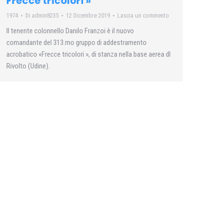
Frecce tricolori »
1974
Di
admin8235
12 Dicembre 2019
Lascia un commento
II tenente colonnello Danilo Franzoi è il nuovo
comandante del 313.mo gruppo di addestramento
acrobatico «Frecce tricolori », di stanza nella base aerea dl
Rivolto (Udine).