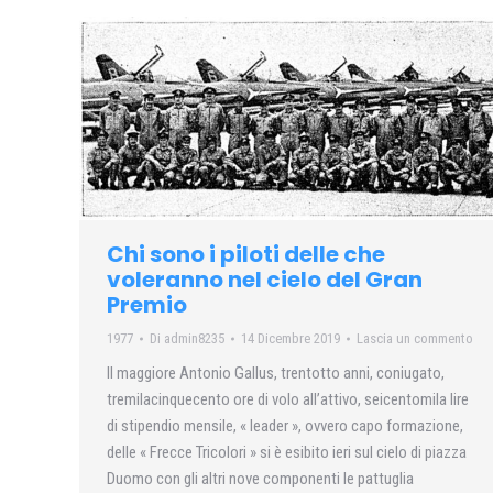
Chi sono i piloti delle che
voleranno nel cielo del Gran
Premio
1977
Di
admin8235
14 Dicembre 2019
Lascia un commento
Il maggiore Antonio Gallus, trentotto anni, coniugato,
tremilacinquecento ore di volo all’attivo, seicentomila lire
di stipendio mensile, « leader », ovvero capo formazione,
delle « Frecce Tricolori » si è esibito ieri sul cielo di piazza
Duomo con gli altri nove componenti le pattuglia