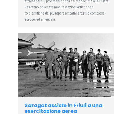
attività del più progrediti popoli del mondo. ma alla « Fiera
» saranno collegate manifestazioni artistiche e
folcloristiche del più rappresentativi artisti o complessi
europei ed americani.
Saragat assiste in Friuli a una
esercitazione aerea