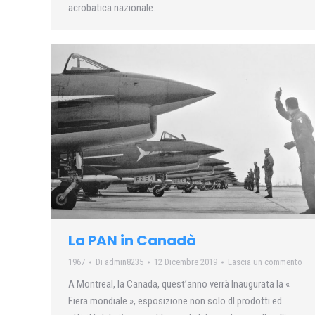
acrobatica nazionale.
La PAN in Canadà
1967
Di
admin8235
12 Dicembre 2019
Lascia un commento
A Montreal, la Canada, quest’anno verrà Inaugurata la «
Fiera mondiale », esposizione non solo dl prodotti ed