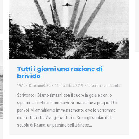
Tutti i giorni una razione di
brivido
1972
Di
admin8235
11 Dicembre 2019
Lascia un commento
Scrivono: « Siamo rimasti con il cuore in gola e con lo
sguardo al cielo ad ammirarvi, si. ma anche a pregare Dio
per voi. Vi ammiriamo immensamente e ve lo vorremmo
dire forte forte. Viva gli aviatori ». Sono gli scolari della
scuola di Reana, un paesino dell’Udinese…