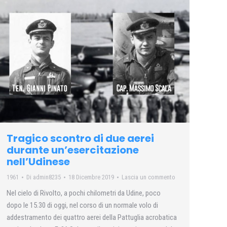
Tragico scontro di due aerei
durante un’esercitazione
nell’Udinese
1961
Di
admin8235
18 Dicembre 2019
Lascia un commento
Nel cielo di Rivolto, a pochi chilometri da Udine, poco
dopo le 15.30 di oggi, nel corso di un normale volo di
addestramento dei quattro aerei della Pattuglia acrobatica