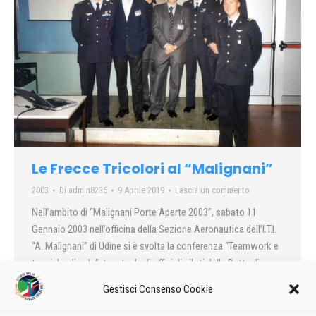
Le Frecce Tricolori al “Malignani”
2003
Di
admin8235
9 Aprile 2019
Lascia un commento
Nell’ambito di “Malignani Porte Aperte 2003”, sabato 11
Gennaio 2003 nell’officina della Sezione Aeronautica dell’I.T.I.
“A. Malignani” di Udine si è svolta la conferenza “Teamwork e
tecniche di volo”, tenuta dagli ufficiali piloti della Pattuglia
Acrobatica Nazionale…
Gestisci Consenso Cookie