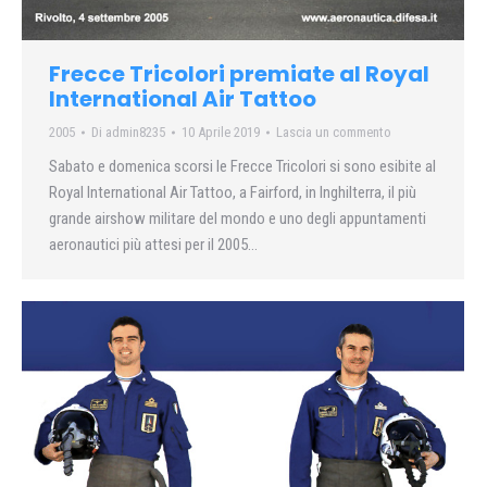
Frecce Tricolori premiate al Royal
International Air Tattoo
2005
Di
admin8235
10 Aprile 2019
Lascia un commento
Sabato e domenica scorsi le Frecce Tricolori si sono esibite al
Royal International Air Tattoo, a Fairford, in Inghilterra, il più
grande airshow militare del mondo e uno degli appuntamenti
aeronautici più attesi per il 2005…